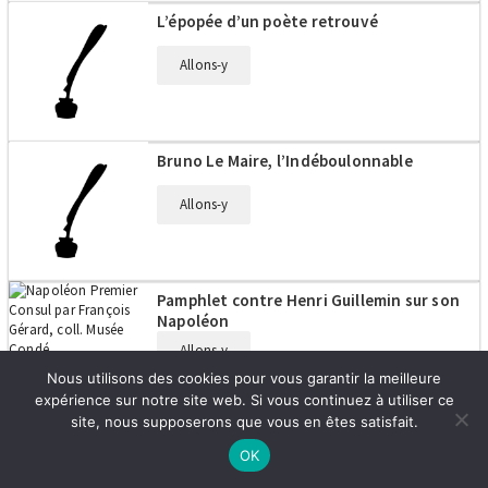
L’épopée d’un poète retrouvé
Allons-y
Bruno Le Maire, l’Indéboulonnable
Allons-y
Pamphlet contre Henri Guillemin sur son
Napoléon
Allons-y
Nous utilisons des cookies pour vous garantir la meilleure
expérience sur notre site web. Si vous continuez à utiliser ce
site, nous supposerons que vous en êtes satisfait.
Talleyrand ou le cynisme, d’André
OK
Castelot – Histoire d’un aristocrate
voltairien