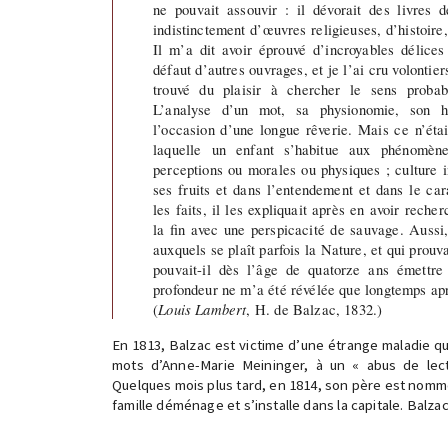
ne pouvait assouvir : il dévorait des livres d
indistinctement d’œuvres religieuses, d’histoire
Il m’a dit avoir éprouvé d’incroyables délices
défaut d’autres ouvrages, et je l’ai cru volontier
trouvé du plaisir à chercher le sens probab
L’analyse d’un mot, sa physionomie, son hi
l’occasion d’une longue rêverie. Mais ce n’était
laquelle un enfant s’habitue aux phénomène
perceptions ou morales ou physiques ; culture in
ses fruits et dans l’entendement et dans le ca
les faits, il les expliquait après en avoir recher
la fin avec une perspicacité de sauvage. Aussi,
auxquels se plaît parfois la Nature, et qui prouv
pouvait-il dès l’âge de quatorze ans émettre
profondeur ne m’a été révélée que longtemps ap
(
Louis Lambert
, H. de Balzac, 1832.)
En 1813, Balzac est victime d’une étrange maladie qu
mots d’Anne-Marie Meininger, à un « abus de lectu
Quelques mois plus tard, en 1814, son père est nommé
famille déménage et s’installe dans la capitale. Balzac