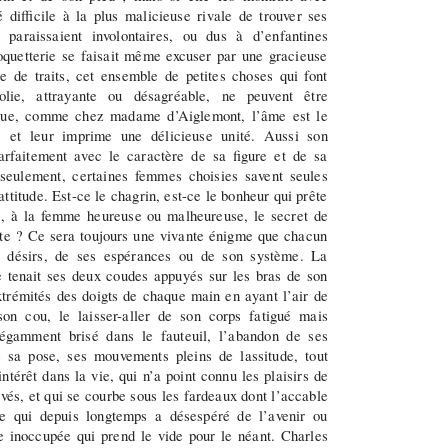
té difficile à la plus malicieuse rivale de trouver ses
s paraissaient involontaires, ou dus à d’enfantines
oquetterie se faisait même excuser par une gracieuse
 de traits, cet ensemble de petites choses qui font
lie, attrayante ou désagréable, ne peuvent être
rsque, comme chez madame d’Aiglemont, l’âme est le
s, et leur imprime une délicieuse unité. Aussi son
parfaitement avec le caractère de sa figure et de sa
seulement, certaines femmes choisies savent seules
ttitude. Est-ce le chagrin, est-ce le bonheur qui prête
s, à la femme heureuse ou malheureuse, le secret de
te ? Ce sera toujours une vivante énigme que chacun
s désirs, de ses espérances ou de son système. La
 tenait ses deux coudes appuyés sur les bras de son
 extrémités des doigts de chaque main en ayant l’air de
son cou, le laisser-aller de son corps fatigué mais
élégamment brisé dans le fauteuil, l’abandon de ses
e sa pose, ses mouvements pleins de lassitude, tout
ntérêt dans la vie, qui n’a point connu les plaisirs de
êvés, et qui se courbe sous les fardeaux dont l’accable
 qui depuis longtemps a désespéré de l’avenir ou
 inoccupée qui prend le vide pour le néant. Charles