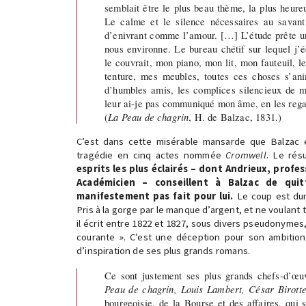
semblait être le plus beau thème, la plus heure
Le calme et le silence nécessaires au savant
d’enivrant comme l’amour. […] L’étude prête un
nous environne. Le bureau chétif sur lequel j’é
le couvrait, mon piano, mon lit, mon fauteuil, l
tenture, mes meubles, toutes ces choses s’ani
d’humbles amis, les complices silencieux de m
leur ai-je pas communiqué mon âme, en les rega
(
La Peau de chagrin
, H. de Balzac, 1831.)
C’est dans cette misérable mansarde que Balzac é
tragédie en cinq actes nommée
Cromwell
. Le rés
esprits les plus éclairés – dont Andrieux, profe
Académicien – conseillent à Balzac de qui
manifestement pas fait pour lui.
Le coup est dur
Pris à la gorge par le manque d’argent, et ne voulant 
il écrit entre 1822 et 1827, sous divers pseudonyme
courante ». C’est une déception pour son ambition
d’inspiration de ses plus grands romans.
Ce sont justement ses plus grands chefs-d’œ
Peau de chagrin, Louis Lambert, César Birotte
bourgeoisie, de la Bourse et des affaires, qui 