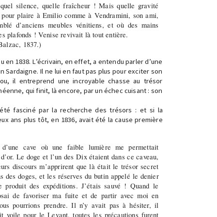
uel silence, quelle fraîcheur ! Mais quelle gravité
, pour plaire à Emilio comme à Vendramini, son ami,
mblé d’anciens meubles vénitiens, et où des mains
es plafonds ! Venise revivait là tout entière.
Balzac, 1837.)
u en 1838. L’écrivain, en effet, a entendu parler d’une
 Sardaigne. Il ne lui en faut pas plus pour exciter son
sou, il entreprend une incroyable chasse au trésor
éenne, qui finit, là encore, par un échec cuisant : son
été fasciné par la recherche des trésors : et si la
ux ans plus tôt, en 1836, avait été la cause première
s d’une cave où une faible lumière me permettait
d’or. Le doge et l’un des Dix étaient dans ce caveau,
eurs discours m’apprirent que là était le trésor secret
s des doges, et les réserves du butin appelé le denier
e produit des expéditions. J’étais sauvé ! Quand le
posai de favoriser ma fuite et de partir avec moi en
us pourrions prendre. Il n’y avait pas à hésiter, il
t voile pour le Levant, toutes les précautions furent