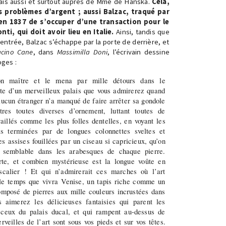
ais aussi et surtout auprès de Mme de Hanska.
Cela,
 problèmes d’argent ; aussi Balzac, traqué par
l en 1837 de s’occuper d’une transaction pour le
i, qui doit avoir lieu en Italie.
Ainsi, tandis que
d’entrée, Balzac s’échappe par la porte de derrière, et
cino Cane
, dans
Massimilla Doni
, l’écrivain dessine
ges :
on maître et le mena par mille détours dans le
te d’un merveilleux palais que vous admirerez quand
aucun étranger n’a manqué de faire arrêter sa gondole
res toutes diverses d’ornement, luttant toutes de
vaillés comme les plus folles dentelles, en voyant les
s terminées par de longues colonnettes sveltes et
s assises fouillées par un ciseau si capricieux, qu’on
e semblable dans les arabesques de chaque pierre.
rte, et combien mystérieuse est la longue voûte en
calier ! Et qui n’admirerait ces marches où l’art
r le temps que vivra Venise, un tapis riche comme un
omposé de pierres aux mille couleurs incrustées dans
aimerez les délicieuses fantaisies qui parent les
ceux du palais ducal, et qui rampent au-dessus de
rveilles de l’art sont sous vos pieds et sur vos têtes.