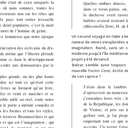
mbe était de ceux auxquels la
Quelles ombres douces, q
ps où nous sommes, toutes les
dans ce vieux palais, où
désormais non sur les têtes qui
la duchesse avait rasse
e pays tout entier tressaille
habiles avaient restauré l
e deuil populaire, c’est la mort
(
Massimilla Doni
, H. de 
la mort de l’homme de génie.
ace lumineuse que notre époque
Un second voyage en Italie a lie
rumeur de mines inexploitées en
énération des écrivains du dix-
imagination. Ruiné, sans un 
de même que l’illustre pléiade
moderne jusqu’à l’île méditerran
omme si, dans le développement
projet a été devancé.
succéder aux dominateurs par le
Balzac semble avoir toujours 
nouvelle
Facino Cane,
écrite de
plus grands, un des plus hauts
de son caprice ?
ire ici tout ce qu’était cette
J’étais dans le lambri
 livres ne forment qu’un livre,
d’apercevoir un monceau 
aller et venir et marcher et se
j’entendais leurs voix ; l
rible mêlé au réel, toute notre
de la République, les don
e le poète a intitulé comédie et
de Venise, et pris sur l
es les formes et tous les styles,
geôlier vint, je lui pro
ui traverse Beaumarchais et qui
emportant tout ce que no
n et qui est l’imagination ; qui
accepta. Un navire faisai
rivial, le matériel, et qui par