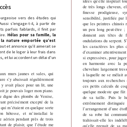
idées qu’elle inspirait 
ccès
de très longs cheveux, el
finesse prodigieuse, 
sensibilité, justifiée par
bourgeoise vers des études qui
que les peintres chinois 
ussi s’engage-t-il, à partir de
un peu long peut-être ;
 parfois faiblards, il finit par
donnent aux têtes de 
ire.
Hélas pour sa famille, la
ondulations du serpent. S’
z la nature emportée qu’est
les caractères les plus d
out et annonce qu’il aimerait se
d’examiner attentivement l
nt de le loger à leur frais dans
si expressives, pour jug
, et lui accordent un délai d’un
en harmonie avec la pe
chevelure largement tres
 aux murs jaunes et sales, qui
à laquelle ne se mêlait a
ture s’y abaissait régulièrement
toujours aux recherches 
Il y avait place pour un lit, une
ces petits calculs de co
toit je pouvais loger mon piano.
quelque modeste que fût 
ge digne des plombs de Venise,
de sa taille. Puis le 
yant précisément excepté de la
extrêmement distinguée
s qui m’étaient en quelque sorte
l’arrangement d’une étof
n hôtesse, et m’installai le
de sa robe lui communi
e aérien pendant près de trois
trahissait-elle les indél
 tant de plaisir, que l’étude me
qu’elle prenait de sa m