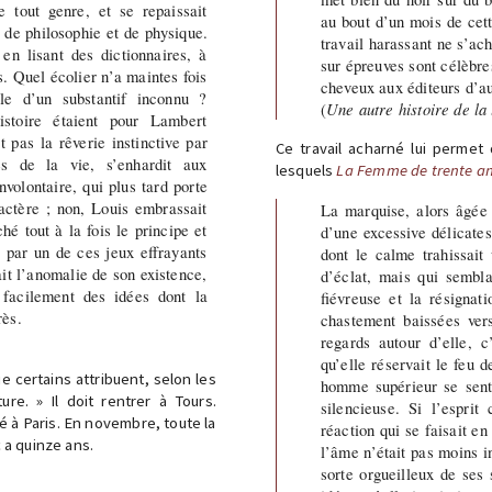
e tout genre, et se repaissait
au bout d’un mois de cett
, de philosophie et de physique.
travail harassant ne s’ac
 en lisant des dictionnaires, à
sur épreuves sont célèbres
s. Quel écolier n’a maintes fois
cheveux aux éditeurs d’au
le d’un substantif inconnu ?
(
Une autre histoire de la 
stoire étaient pour Lambert
 pas la rêverie instinctive par
Ce travail acharné lui permet
s de la vie, s’enhardit aux
lesquels
La Femme de trente a
volontaire, qui plus tard porte
ractère ; non, Louis embrassait
La marquise, alors âgée 
ché tout à la fois le principe et
d’une excessive délicate
 par un de ces jeux effrayants
dont le calme trahissait
ait l’anomalie de son existence,
d’éclat, mais qui sembla
 facilement des idées dont la
fiévreuse et la résignat
rès.
chastement baissées vers
regards autour d’elle, c
qu’elle réservait le feu 
e certains attribuent, selon les
homme supérieur se senta
re. » Il doit rentrer à Tours.
silencieuse. Si l’esprit
 à Paris. En novembre, toute la
réaction qui se faisait en
 a quinze ans.
l’âme n’était pas moins i
sorte orgueilleux de ses 