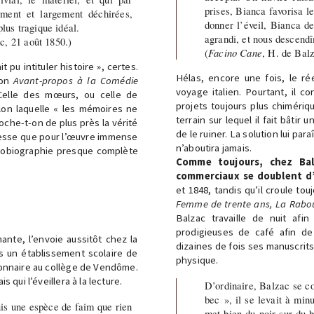
prises, Bianca favorisa l
ement et largement déchirées,
donner l’éveil, Bianca de
plus tragique idéal.
agrandi, et nous descendî
c, 21 août 1850.)
(
Facino Cane
, H. de Bal
t pu intituler histoire », certes.
Hélas, encore une fois, le ré
son
Avant-propos à la Comédie
voyage italien. Pourtant, il 
 Celle des mœurs, ou celle de
projets toujours plus chimériqu
elon laquelle « les mémoires ne
terrain sur lequel il fait bâti
che-t-on de plus près la vérité
de le ruiner. La solution lui para
stesse que pour l’œuvre immense
n’aboutira jamais.
’autobiographie presque complète
Comme toujours, chez Balz
commerciaux se doublent d’
et 1848, tandis qu’il croule tou
Femme de trente ans, La Raboui
Balzac travaille de nuit afin
prodigieuses de café afin de 
ante, l’envoie aussitôt chez la
dizaines de fois ses manuscrits 
s un établissement scolaire de
physique.
sionnaire au collège de Vendôme.
 qui l’éveillera à la lecture.
D’ordinaire, Balzac se co
bec », il se levait à minu
uis une espèce de faim que rien
met bien du noir sur du b