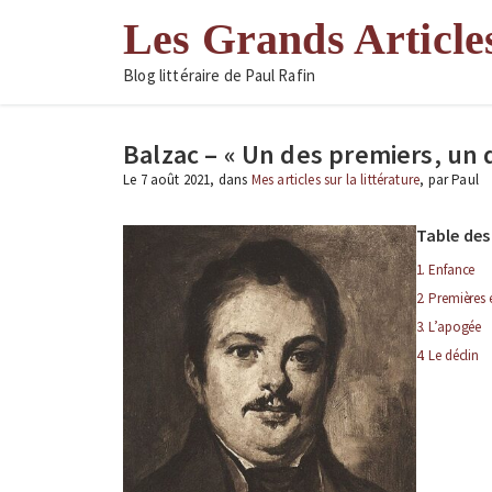
Aller
Les Grands Article
au
contenu
Blog littéraire de Paul Rafin
Balzac – « Un des premiers, un 
Le 7 août 2021, dans
Mes articles sur la littérature
, par Paul
Table des
1. Enfance
2. Premières 
3. L’apogée
4. Le déclin