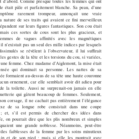
tout d’abord. Comme presque toutes les femmes qui ont
le était pâle et parfaitement blanche. Sa peau, d’une
symptôme rarement trompeur, annonçait une vraie
 la nature de ses traits qui avaient ce fini merveilleux
répandent sur leurs figures fantastiques. Son cou était
 mais ces sortes de cous sont les plus gracieux, et
femmes de vagues affinités avec les magnétiques
il n’existait pas un seul des mille indices par lesquels
issimulés se révèlent à l’observateur, il lui suffirait
es gestes de la tête et les torsions du cou, si variées,
er une femme. Chez madame d’Aiglemont, la mise était
nsée qui dominait sa personne. Les nattes de sa
sée formaient au-dessus de sa tête une haute couronne
ucun ornement, car elle semblait avoir dit adieu pour
de la toilette. Aussi ne surprenait-on jamais en elle
quetterie qui gâtent beaucoup de femmes. Seulement,
son corsage, il ne cachait pas entièrement l’élégance
luxe de sa longue robe consistait dans une coupe
 ; et, s’il est permis de chercher des idées dans
fe, on pourrait dire que les plis nombreux et simples
quaient une grande noblesse. Néanmoins, peut-être
ébiles faiblesses de la femme par les soins minutieux
ain et de son pied ; mais si elle les montrait avec