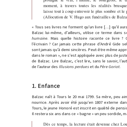
moment, à travers toutes les réalités brusqu
laisse tout à coup entrevoir le plus sombre et le 
(Allocution de V. Hugo aux funérailles de Balza
« Tous ses livres ne forment qu’un livre […] qu’il aurai
Balzac lui-même, d’ailleurs, utilise ce terme dans 
humaine
. Mais quelle histoire raconte ce livre ?
l’écrivain ? Car jamais cette phrase d’André Gide s
sont jamais qu’à demi sincères. Peut-être même appro
dans le roman », ne s’est appliquée avec plus de ju
de Balzac. Lire Balzac, c’est lire, sans le savoir, l
de l’auteur des
Illusions perdues
et du
Père Goriot
.
1. Enfance
Balzac naît à Tours le 20 mai 1799. Sa mère, peu aim
nourrice. Après avoir été jusqu’en 1807 externe dan
Tours, le jeune Honoré est inscrit en qualité de pen
Il restera six ans dans ce « bagne » un peu sordide, mais
Dès ce temps, la lecture était devenue chez Lo