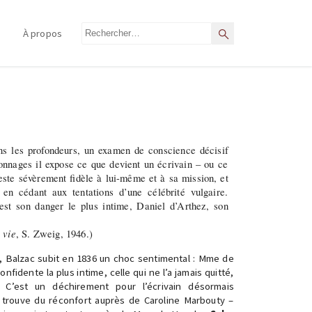
Rechercher
À propos
Rechercher
ns les profondeurs, un examen de conscience décisif
nnages il expose ce que devient un écrivain – ou ce
 reste sévèrement fidèle à lui-même et à sa mission, et
 en cédant aux tentations d’une célébrité vulgaire.
st son danger le plus intime, Daniel d’Arthez, son
 vie
, S. Zweig, 1946.)
 Balzac subit en 1836 un choc sentimental : Mme de
fidente la plus intime, celle qui ne l’a jamais quitté,
 C’est un déchirement pour l’écrivain désormais
 trouve du réconfort auprès de Caroline Marbouty –