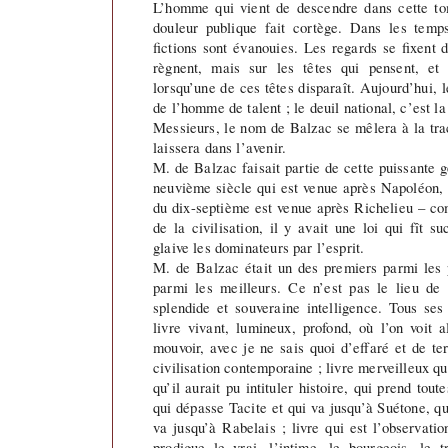
L’homme qui vient de descendre dans cette to
douleur publique fait cortège. Dans les tem
fictions sont évanouies. Les regards se fixent 
règnent, mais sur les têtes qui pensent, et l
lorsqu’une de ces têtes disparaît. Aujourd’hui, l
de l’homme de talent ; le deuil national, c’est 
Messieurs, le nom de Balzac se mêlera à la tr
laissera dans l’avenir.
M. de Balzac faisait partie de cette puissante g
neuvième siècle qui est venue après Napoléon, 
du dix-septième est venue après Richelieu – c
de la civilisation, il y avait une loi qui fît 
glaive les dominateurs par l’esprit.
M. de Balzac était un des premiers parmi les 
parmi les meilleurs. Ce n’est pas le lieu de d
splendide et souveraine intelligence. Tous ses
livre vivant, lumineux, profond, où l’on voit 
mouvoir, avec je ne sais quoi d’effaré et de ter
civilisation contemporaine ; livre merveilleux qu
qu’il aurait pu intituler histoire, qui prend tout
qui dépasse Tacite et qui va jusqu’à Suétone, q
va jusqu’à Rabelais ; livre qui est l’observatio
prodigue le vrai, l’intime, le bourgeois, le t