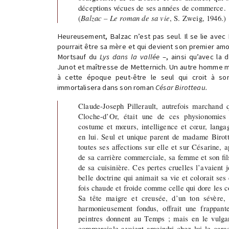
déceptions vécues de ses années de commerce.
(
Balzac – Le roman de sa vie
, S. Zweig, 1946.)
Heureusement, Balzac n’est pas seul. Il se lie av
pourrait être sa mère et qui devient son premier amou
Mortsauf du
Lys dans la vallée
–, ainsi qu’avec la
Junot et maîtresse de Metternich. Un autre homme mo
à cette époque peut-être le seul qui croit à son
immortalisera dans son roman
César Birotteau.
Claude-Joseph Pillerault, autrefois marchand q
Cloche-d’Or, était une de ces physionomies 
costume et mœurs, intelligence et cœur, langag
en lui. Seul et unique parent de madame Birott
toutes ses affections sur elle et sur Césarine, 
de sa carrière commerciale, sa femme et son fils,
de sa cuisinière. Ces pertes cruelles l’avaient 
belle doctrine qui animait sa vie et colorait ses 
fois chaude et froide comme celle qui dore les c
Sa tête maigre et creusée, d’un ton sévère, o
harmonieusement fondus, offrait une frappant
peintres donnent au Temps ; mais en le vulgar
commerciale avaient amoindri chez lui le cara