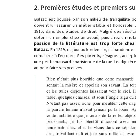
2. Premières études et premiers su
Balzac est poussé par son milieu de tranquillité 
doivent lui assurer un métier stable et honorable. A
1815, dans des études de droit. Malgré des résultats
obtenir un emploi chez un avoué, puis chez un nota
passion de la littérature est trop forte che
Balzac.
En 1819, du jour au lendemain, il abandonne t
consacrer à l’écriture. Ses parents, résignés, accepte
une petite mansarde parisienne de la rue Lesdiguières
an pour faire ses preuves.
Rien n’était plus horrible que cette mansarde
sentait la misère et appelait son savant. La toi
et les tuiles disjointes laissaient voir le ciel. 
table, quelques chaises, et sous l’angle aigu du 
N’étant pas assez riche pour meubler cette ca
la pauvre femme n’avait jamais pu la louer. A
vente mobilière que je venais de faire les objet
personnels, je fus bientôt d’accord avec mo
lendemain chez elle. Je vécus dans ce sépulcr
ans, travaillant nuit et jour sans relâche, avec