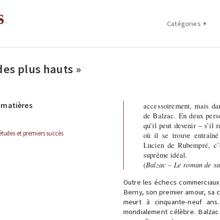
s
Catégories
Mes articles sur la
littérature
des plus hauts »
Mes articles politiques
Mes œuvres
 matières
accessoirement, mais da
de Balzac. En deux perso
qu’il peut devenir – s’il
études et premiers succès
où il se trouve entraîné
Lucien de Rubempré, c’e
suprême idéal.
(
Balzac – Le roman de sa
Outre les échecs commerciaux,
Berny, son premier amour, sa con
meurt à cinquante-neuf ans.
mondialement célèbre. Balzac