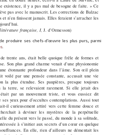
e existence, il y a pas mal de besogne de faite. » Ce
hève pas avec le manuscrit. Les corrections de Balzac
 et n’en finissent jamais. Elles feraient s’arracher les
jourd’hui.
littérature française, I,
J. d’Ormesson)
 de produire ses chefs-d’œuvre les plus purs, parmi
ns
.
de trente ans, était belle quoique frêle de formes et
sse. Son plus grand charme venait d’une physionomie
 une étonnante profondeur dans l’âme. Son œil plein
it voilé par une pensée constante, accusait une vie
ion la plus étendue. Ses paupières, presque toujours
 la terre, se relevaient rarement. Si elle jetait des
’était par un mouvement triste, et vous eussiez dit
de ses yeux pour d’occultes contemplations. Aussi tout
it-il curieusement attiré vers cette femme douce et
 cherchait à deviner les mystères de la perpétuelle
 elle du présent vers le passé, du monde à sa solitude,
ntéressée à s’initier aux secrets d’un cœur en quelque
souffrances. En elle, rien d’ailleurs ne démentait les