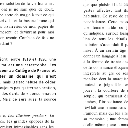
use solution de la vie humaine.
quelque plaisir, il eût é
 ont je ne sais quoi de doux,
gestes affectés, tant il
e sorte de magie à tout ce qui
habitudes. Ce reste de c
crivais, et la basane brune qui
nonchalance. Cette masse
es bizarreries de mon papier de
une femme laide ou jo
mèrent, et devinrent pour moi
qu’indiqués, surtout lo
on avenir. Combien de fois ne
lien de tous les détail
rdant ?
maintien s’accordait-il 
mise. À un certain âge 
donner un langage à leur a
crit, entre 1819 et 1820, une
à la femme de trente an
ultat est une catastrophe.
Les
cette contenance éloquen
sseur au Collège de France et
interprète au gré de se
tter un domaine qui n’est
manière dont la marquise
, mais Balzac refuse de céder.
fauteuil, et joignait les
toujours pas quitter sa vocation,
jouer ; la courbure de 
s, des écrits de « consommation
souple, qui paraissait 
. Mais ce sera aussi la source
jambes, l’insouciance d
révélait une femme sans i
l’amour, mais qui les a r
uvre,
Les Illusions perdues, La
sa mémoire ; une femme
au,
les grandes épopées de la
d’elle-même ; une femme
seraient inimaginables sans les