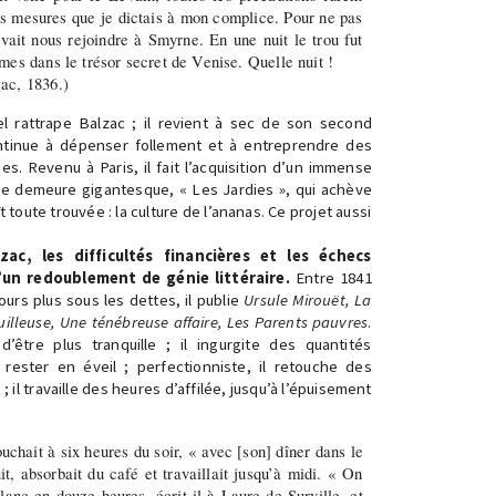
es mesures que je dictais à mon complice. Pour ne pas
vait nous rejoindre à Smyrne. En une nuit le trou fut
mes dans le trésor secret de Venise. Quelle nuit !
zac, 1836.)
el rattrape Balzac ; il revient à sec de son second
continue à dépenser follement et à entreprendre des
es. Revenu à Paris, il fait l’acquisition d’un immense
r une demeure gigantesque, « Les Jardies », qui achève
ît toute trouvée : la culture de l’ananas. Ce projet aussi
ac, les difficultés financières et les échecs
un redoublement de génie littéraire.
Entre 1841
jours plus sous les dettes, il publie
Ursule Mirouët, La
lleuse, Une ténébreuse affaire, Les Parents pauvres
.
 d’être plus tranquille ; il ingurgite des quantités
rester en éveil ; perfectionniste, il retouche des
; il travaille des heures d’affilée, jusqu’à l’épuisement
uchait à six heures du soir, « avec [son] dîner dans le
it, absorbait du café et travaillait jusqu’à midi. « On
lanc en douze heures, écrit-il à Laure de Surville, et