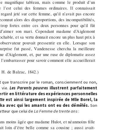
e magnifique tableau, mais comme le produit d’un
e l’est celui des femmes ordinaires. Il connaissait
regard jeté sur cette femme, qu’il n’avait pas encore
econnut alors des disproportions, des incompatibilités,
trop fortes entre ces deux personnes pour qu’il fût
 d’aimer son mari. Cependant madame d’Aiglemont
ochable, et sa vertu donnait encore un plus haut prix à
observateur pouvait pressentir en elle. Lorsque son
rprise fut passé, Vandenesse chercha la meilleure
e d’Aiglemont, et, par une ruse de diplomatie assez
e l’embarrasser pour savoir comment elle accueillerait
, H. de Balzac, 1842.)
ait que transcrire par le roman, consciemment ou non,
 vie.
Les Parents pauvres
illustrent parfaitement
vertir en littérature des expériences personnelles
tte
est ainsi largement inspirée de Mlle Borel, la
a avec qui les amants ont eu des démêlés.
Son
atteur que celui de
La Femme de trente ans
:
 ans moins âgée que madame Hulot, et néanmoins fille
ait loin d’être belle comme sa cousine ; aussi avait-