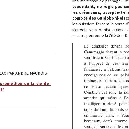
une maîtresse de passage – m
cependant, ne règle pas ses
les créanciers, accepte-t-i
compte des Guidoboni-Viscont
les huissiers forcent la porte 
s’envole vers Venise. Dans
Fa
comme personne la Cité des Do
Le gondolier devina s
Canareggio devant la por
vous irez à Venise ; car 
à l’aspect de ces fenêt
fantaisies, à balcons tra
ZAC PAR ANDRE MAUROIS :
encoignures de ce palai
tordues, en remarquant ce
6/promethee-ou-la-vie-de-
ne trouve aucune figur
s/
Combien est jolie la po
arcades qui mène à l’es
intelligent a cloué, pou
tapis de Turquie, mais c
un marbre blanc ! Vous 
berceaux, dorés comme 
vous, en sorte que les me