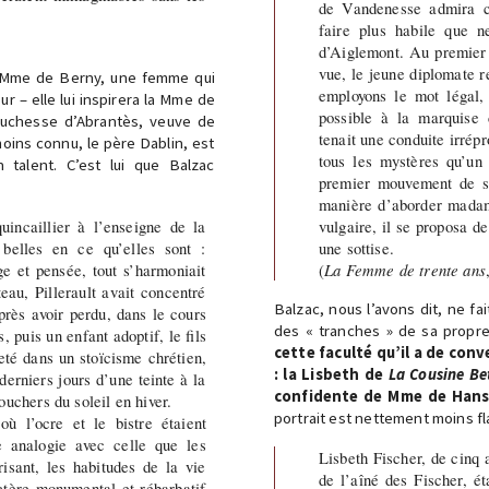
de Vandenesse admira c
faire plus habile que n
d’Aiglemont. Au premier 
vue, le jeune diplomate r
ec Mme de Berny, une femme qui
employons le mot légal, 
r – elle lui inspirera la Mme de
possible à la marquise
 duchesse d’Abrantès, veuve de
tenait une conduite irrépr
ins connu, le père Dablin, est
tous les mystères qu’un 
 talent. C’est lui que Balzac
premier mouvement de su
manière d’aborder madam
vulgaire, il se proposa d
uincaillier à l’enseigne de la
une sottise.
belles en ce qu’elles sont :
(
La Femme de trente ans
e et pensée, tout s’harmoniait
eau, Pillerault avait concentré
Balzac, nous l’avons dit, ne f
après avoir perdu, dans le cours
des « tranches » de sa propre
 puis un enfant adoptif, le fils
cette faculté qu’il a de con
jeté dans un stoïcisme chrétien,
: la Lisbeth de
La Cousine Be
derniers jours d’une teinte à la
confidente de Mme de Hansk
ouchers du soleil en hiver.
portrait est nettement moins fl
ù l’ocre et le bistre étaient
e analogie avec celle que les
Lisbeth Fischer, de cinq
isant, les habitudes de la vie
de l’aîné des Fischer, ét
ctère monumental et rébarbatif