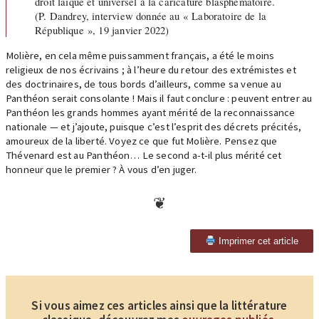
droit laïque et universel à la caricature blasphématoire.
(P. Dandrey, interview donnée au « Laboratoire de la
République », 19 janvier 2022)
Molière, en cela même puissamment français, a été le moins
religieux de nos écrivains ; à l’heure du retour des extrémistes et
des doctrinaires, de tous bords d’ailleurs, comme sa venue au
Panthéon serait consolante ! Mais il faut conclure : peuvent entrer au
Panthéon les grands hommes ayant mérité de la reconnaissance
nationale — et j’ajoute, puisque c’est l’esprit des décrets précités,
amoureux de la liberté. Voyez ce que fut Molière. Pensez que
Thévenard est au Panthéon… Le second a-t-il plus mérité cet
honneur que le premier ? À vous d’en juger.
Imprimer cet article
Si vous aimez ces articles ainsi que la littérature