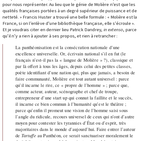
pour nous représenter. Au lieu que le génie de Molière n’est que les
qualités françaises portées à un degré supérieur de puissance et de
netteté. » Francis Huster a trouvé une belle formule : « Molière est la
France, si on l’enlève d’une bibliothèque française, elle s’écroule ».
Et je voudrais citer en dernier lieu Patrick Dandrey,
in extenso
, parce
qu’il n’y a rien à ajouter à ses propos, et rien à retrancher :
La panthéonisation est la consécration nationale d’une
excellence universelle. Or, écrivain national s’il en fut (le
français n’est-il pas la « langue de Molière » ?), classique et
par là offert à tous les âges, depuis celui des petites classes,
poète identifiant d’une nation qui, plus que jamais, a besoin de
faire communauté, Molière est tout autant universel : parce
qu’il incarne le rire, ce « propre de l’homme » ; parce que,
comme acteur, auteur, scénographe et chef de troupe,
entrepreneur d’une start up qui connut la faillite et le succès,
il incarne ce bien commun à l’humanité qu’est le théâtre ;
parce qu’enfin il promeut une vision de l’homme saisi sous
l’angle du ridicule, recours universel de ceux qui n’ont d’autre
moyen pour contester les tyrannies d’État ou d’esprit, très
majoritaires dans le monde d’aujourd’hui. Faire entrer l’auteur
de
Tartuffe
au Panthéon, ce serait sanctuariser moralement le