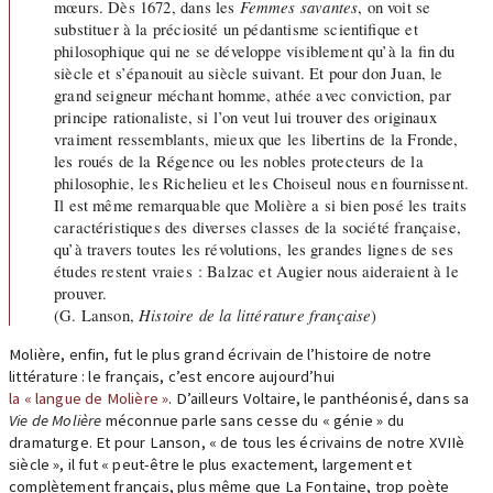
mœurs. Dès 1672, dans les
Femmes savantes
, on voit se
substituer à la préciosité un pédantisme scientifique et
philosophique qui ne se développe visiblement qu’à la fin du
siècle et s’épanouit au siècle suivant. Et pour don Juan, le
grand seigneur méchant homme, athée avec conviction, par
principe rationaliste, si l’on veut lui trouver des originaux
vraiment ressemblants, mieux que les libertins de la Fronde,
les roués de la Régence ou les nobles protecteurs de la
philosophie, les Richelieu et les Choiseul nous en fournissent.
Il est même remarquable que Molière a si bien posé les traits
caractéristiques des diverses classes de la société française,
qu’à travers toutes les révolutions, les grandes lignes de ses
études restent vraies : Balzac et Augier nous aideraient à le
prouver.
(G. Lanson,
Histoire de la littérature française
)
Molière, enfin, fut le plus grand écrivain de l’histoire de notre
littérature : le français, c’est encore aujourd’hui
la « langue de Molière »
. D’ailleurs Voltaire, le panthéonisé, dans sa
Vie de Molière
méconnue parle sans cesse du « génie » du
dramaturge. Et pour Lanson, « de tous les écrivains de notre XVIIè
siècle », il fut « peut-être le plus exactement, largement et
complètement français, plus même que La Fontaine, trop poète