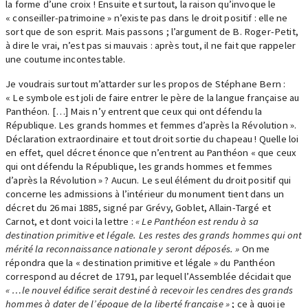
la forme d’une croix ! Ensuite et surtout, la raison qu’invoque le
« conseiller-patrimoine » n’existe pas dans le droit positif : elle ne
sort que de son esprit. Mais passons ; l’argument de B. Roger-Petit,
à dire le vrai, n’est pas si mauvais : après tout, il ne fait que rappeler
une coutume incontestable.
Je voudrais surtout m’attarder sur les propos de Stéphane Bern :
« Le symbole est joli de faire entrer le père de la langue française au
Panthéon. […] Mais n’y entrent que ceux qui ont défendu la
République. Les grands hommes et femmes d’après la Révolution ».
Déclaration extraordinaire et tout droit sortie du chapeau ! Quelle loi
en effet, quel décret énonce que n’entrent au Panthéon « que ceux
qui ont défendu la République, les grands hommes et femmes
d’après la Révolution » ? Aucun. Le seul élément du droit positif qui
concerne les admissions à l’intérieur du monument tient dans un
décret du 26 mai 1885, signé par Grévy, Goblet, Allain-Targé et
Carnot, et dont voici la lettre :
« Le Panthéon est rendu à sa
destination primitive et légale. Les restes des grands hommes qui ont
mérité la reconnaissance nationale y seront déposés. »
On me
répondra que la « destination primitive et légale » du Panthéon
correspond au décret de 1791, par lequel l’Assemblée décidait que
« …le nouvel édifice serait destiné à recevoir les cendres des grands
hommes à dater de l’époque de la liberté française »
; ce à quoi je