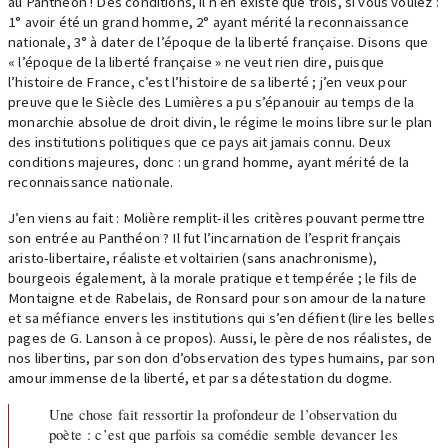
au Panthéon ! Des conditions, il n’en existe que trois, si vous voulez :
1° avoir été un grand homme, 2° ayant mérité la reconnaissance
nationale, 3° à dater de l’époque de la liberté française. Disons que
« l’époque de la liberté française » ne veut rien dire, puisque
l’histoire de France, c’est l’histoire de sa liberté ; j’en veux pour
preuve que le Siècle des Lumières a pu s’épanouir au temps de la
monarchie absolue de droit divin, le régime le moins libre sur le plan
des institutions politiques que ce pays ait jamais connu. Deux
conditions majeures, donc : un grand homme, ayant mérité de la
reconnaissance nationale.
J’en viens au fait : Molière remplit-il les critères pouvant permettre
son entrée au Panthéon ? Il fut l’incarnation de l’esprit français
aristo-libertaire, réaliste et voltairien (sans anachronisme),
bourgeois également, à la morale pratique et tempérée ; le fils de
Montaigne et de Rabelais, de Ronsard pour son amour de la nature
et sa méfiance envers les institutions qui s’en défient (lire les belles
pages de G. Lanson à ce propos). Aussi, le père de nos réalistes, de
nos libertins, par son don d’observation des types humains, par son
amour immense de la liberté, et par sa détestation du dogme.
Une chose fait ressortir la profondeur de l’observation du
poète : c’est que parfois sa comédie semble devancer les