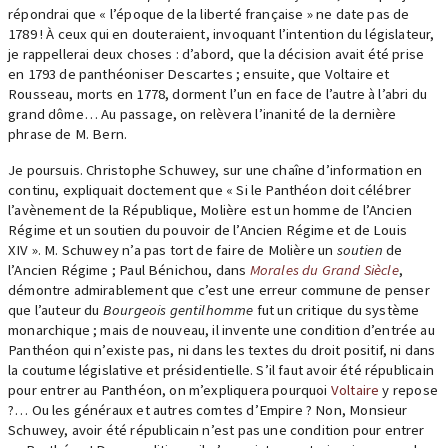
répondrai que « l’époque de la liberté française » ne date pas de
1789 ! À ceux qui en douteraient, invoquant l’intention du législateur,
je rappellerai deux choses : d’abord, que la décision avait été prise
en 1793 de panthéoniser Descartes ; ensuite, que Voltaire et
Rousseau, morts en 1778, dorment l’un en face de l’autre à l’abri du
grand dôme… Au passage, on relèvera l’inanité de la dernière
phrase de M. Bern.
Je poursuis. Christophe Schuwey, sur une chaîne d’information en
continu, expliquait doctement que « Si le Panthéon doit célébrer
l’avènement de la République, Molière est un homme de l’Ancien
Régime et un soutien du pouvoir de l’Ancien Régime et de Louis
XIV ». M. Schuwey n’a pas tort de faire de Molière un
soutien
de
l’Ancien Régime ; Paul Bénichou, dans
Morales du Grand Siècle
,
démontre admirablement que c’est une erreur commune de penser
que l’auteur du
Bourgeois gentilhomme
fut un critique du système
monarchique ; mais de nouveau, il invente une condition d’entrée au
Panthéon qui n’existe pas, ni dans les textes du droit positif, ni dans
la coutume législative et présidentielle. S’il faut avoir été républicain
pour entrer au Panthéon, on m’expliquera pourquoi
Voltaire
y repose
?… Ou les généraux et autres comtes d’Empire ? Non, Monsieur
Schuwey, avoir été républicain n’est pas une condition pour entrer