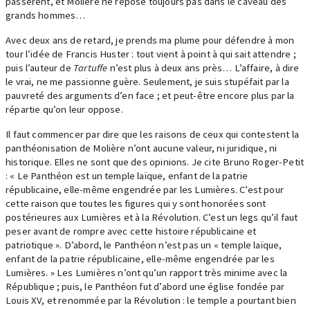
passèrent, et Molière ne repose toujours pas dans le caveau des
grands hommes…
Avec deux ans de retard, je prends ma plume pour défendre à mon
tour l’idée de Francis Huster : tout vient à point à qui sait attendre ;
puis l’auteur de
Tartuffe
n’est plus à deux ans près… L’affaire, à dire
le vrai, ne me passionne guère. Seulement, je suis stupéfait par la
pauvreté des arguments d’en face ; et peut-être encore plus par la
répartie qu’on leur oppose.
Il faut commencer par dire que les raisons de ceux qui contestent la
panthéonisation de Molière n’ont aucune valeur, ni juridique, ni
historique. Elles ne sont que des opinions. Je cite Bruno Roger-Petit
: « Le Panthéon est un temple laïque, enfant de la patrie
républicaine, elle-même engendrée par les Lumières. C’est pour
cette raison que toutes les figures qui y sont honorées sont
postérieures aux Lumières et à la Révolution. C’est un legs qu’il faut
peser avant de rompre avec cette histoire républicaine et
patriotique ». D’abord, le Panthéon n’est pas un « temple laïque,
enfant de la patrie républicaine, elle-même engendrée par les
Lumières. » Les Lumières n’ont qu’un rapport très minime avec la
République ; puis, le Panthéon fut d’abord une église fondée par
Louis XV, et renommée par la Révolution : le temple a pourtant bien