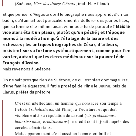
(Suétone,
Vies des douze Césars
, trad. H. Ailloud)
Et que penser d’Auguste dont le biographe nous apprend, d’un ton
badin, qu’il aimait tout particulièrement « déflorer des jeunes filles,
que sa femme elle-même faisait venir pour lui de partout » ?
Mais le
vice alors était un plaisir, plutôt qu’un péché ; et l’époque
moins à la modération qu’à l’étalage de la luxure et des
richesses ; les antiques biographes de César, d’ailleurs,
insistent sur sa fortune systématiquement, comme pour l’en
vanter, autant que les clercs médiévaux sur la pauvreté de
François d’Assise.
Mais revenons à Suétone :
On ne sait presque rien de Suétone, ce qui est bien dommage. Issu
d’une famille équestre, il fut le protégé de Pline le Jeune, puis de
Clarus, préfet du prétoire.
C’est un intellectuel, un homme qui consacre son temps à
l’étude (
scholasticus
, dit Pline), à l’écriture, et qui doit
visiblement à sa réputation de savant (
vir probissimus,
honestissimus, eruditissimus
) le crédit dont il jouit auprès des
cercles sénatoriaux.
Mais apparemment c’est aussi un homme craintif et