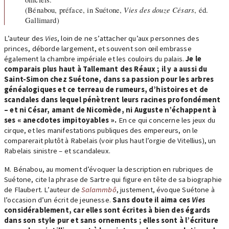
(Bénabou, préface, in Suétone,
Vies des douze Césars
, éd.
Gallimard)
L’auteur des
Vies
, loin de ne s’attacher qu’aux personnes des
princes, déborde largement, et souvent son œil embrasse
également la chambre impériale et les couloirs du palais.
Je le
comparais plus haut à Tallemant des Réaux ; il y a aussi du
Saint-Simon chez Suétone, dans sa passion pour les arbres
généalogiques et ce terreau de rumeurs, d’histoires et de
scandales dans lequel pénètrent leurs racines profondément
– et ni César, amant de Nicomède, ni Auguste n’échappent à
ses « anecdotes impitoyables ».
En ce qui concerne les jeux du
cirque, et les manifestations publiques des empereurs, on le
comparerait plutôt à Rabelais (voir plus haut l’orgie de Vitellius), un
Rabelais sinistre – et scandaleux.
M. Bénabou, au moment d’évoquer la description en rubriques de
Suétone, cite la phrase de Sartre qui figure en tête de sa biographie
de Flaubert. L’auteur de
Salammbô
, justement, évoque Suétone à
l’occasion d’un écrit de jeunesse.
Sans doute il aima ces
Vies
considérablement, car elles sont écrites à bien des égards
dans son style pur et sans ornements ; elles sont à l’écriture