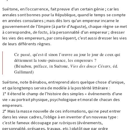
Suétone, en l’occurrence, fait preuve d’un certain génie ; car les
annales sont bonnes pour la République, quand le temps se compte
en années consulaires ; mais dès lors qu’un empereur incarne le
gouvernement de l’Empire (à partir d’Auguste), chaque règne se met
à correspondre,
de facto
, à la personnalité d’un empereur ; dresser
les vies des empereurs, par conséquent, c’est aussi dresser les vies
de leurs différents règnes.
Ce passé, qu’est-il sinon l’œuvre au jour le jour de ceux qui
détiennent la toute-puissance, les empereurs ?
(Bénabou, préface, in Suétone,
Vies des douze Césars
, éd.
Gallimard)
Suétone, note Bénabou, entreprend alors quelque chose d’unique,
et qui longtemps servira de modèle à la postérité littéraire :
1° Il étend le champ de l’histoire des simples « événements d’une
vie » au portrait physique, psychologique et moral de chacun des
empereurs.
2° Mais la masse nouvelle de ces informations, qui ne peut entrer
dans les vieux cadres, l’oblige à en inventer d’un nouveau type :
c’est le fameux découpage par
rubriques
(événements,
personnalité, présages, travaux, etc.) plutôt que par ordre