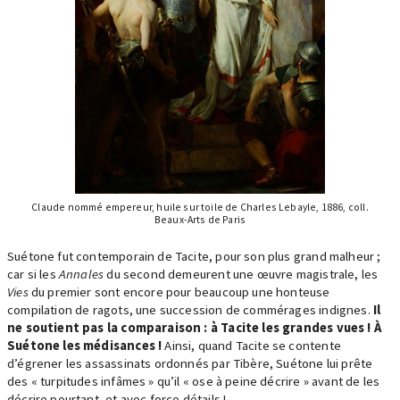
Claude nommé empereur, huile sur toile de Charles Lebayle, 1886, coll.
Beaux-Arts de Paris
Suétone fut contemporain de Tacite, pour son plus grand malheur ;
car si les
Annales
du second demeurent une œuvre magistrale, les
Vies
du premier sont encore pour beaucoup une honteuse
compilation de ragots, une succession de commérages indignes.
Il
ne soutient pas la comparaison : à Tacite les grandes vues ! À
Suétone les médisances !
Ainsi, quand Tacite se contente
d’égrener les assassinats ordonnés par Tibère, Suétone lui prête
des « turpitudes infâmes » qu’il « ose à peine décrire » avant de les
décrire pourtant, et avec force détails !