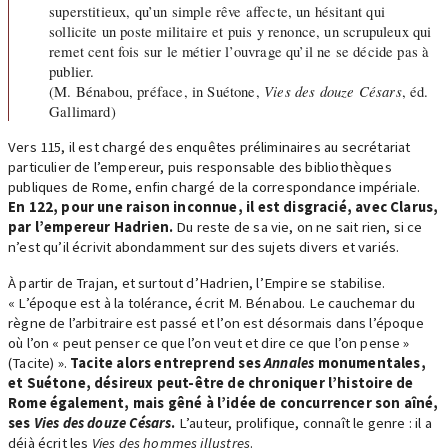
superstitieux, qu’un simple rêve affecte, un hésitant qui
sollicite un poste militaire et puis y renonce, un scrupuleux qui
remet cent fois sur le métier l’ouvrage qu’il ne se décide pas à
publier.
(M. Bénabou, préface, in Suétone,
Vies des douze Césars
, éd.
Gallimard)
Vers 115, il est chargé des enquêtes préliminaires au secrétariat
particulier de l’empereur, puis responsable des bibliothèques
publiques de Rome, enfin chargé de la correspondance impériale.
En 122, pour une raison inconnue, il est disgracié, avec Clarus,
par l’empereur Hadrien.
Du reste de sa vie, on ne sait rien, si ce
n’est qu’il écrivit abondamment sur des sujets divers et variés.
À partir de Trajan, et surtout d’Hadrien, l’Empire se stabilise.
« L’époque est à la tolérance, écrit M. Bénabou. Le cauchemar du
règne de l’arbitraire est passé et l’on est désormais dans l’époque
où l’on « peut penser ce que l’on veut et dire ce que l’on pense »
(Tacite) ».
Tacite alors entreprend ses
Annales
monumentales,
et Suétone, désireux peut-être de chroniquer l’histoire de
Rome également, mais gêné à l’idée de concurrencer son aîné,
ses
Vies des douze Césars
.
L’auteur, prolifique, connaît le genre : il a
déjà écrit les
Vies des hommes illustres
.