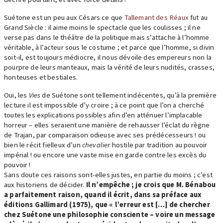
Suétone est un peu aux Césars ce que
Tallemant des Réaux
fut au
Grand Siècle : il aime moins le spectacle que les coulisses ; il ne
verse pas dans le théâtre de la politique mais s’attache à l’homme
véritable, à l’acteur sous le costume ; et parce que l’homme, si divin
soit-il, est toujours médiocre, il nous dévoile des empereurs non la
pourpre de leurs manteaux, mais la vérité de leurs nudités, crasses,
honteuses et bestiales.
Oui, les
Vies
de Suétone sont tellement indécentes, qu’à la première
lecture il est impossible d’y croire ; à ce point que l’on a cherché
toutes les explications possibles afin d’en atténuer l’implacable
horreur – elles seraient une manière de rehausser l’éclat du règne
de Trajan, par comparaison odieuse avec ses prédécesseurs ! ou
bien le récit fielleux d’un
chevalier
hostile par tradition au pouvoir
impérial ! ou encore une vaste mise en garde contre les excès du
pouvoir !
Sans doute ces raisons sont-elles justes, en partie du moins ; c’est
aux historiens de décider.
Il n’empêche ; je crois que M. Bénabou
a parfaitement raison, quand il écrit, dans sa préface aux
éditions Gallimard (1975), que « l’erreur est […] de chercher
chez Suétone une philosophie consciente – voire un message