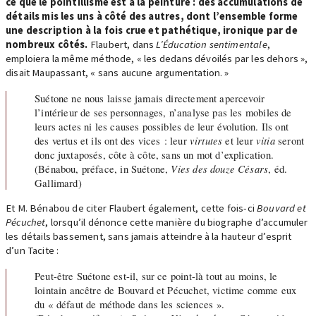
ce que le pointillisme est à la peinture : des accumulations de
détails mis les uns à côté des autres, dont l’ensemble forme
une description à la fois crue et pathétique, ironique par de
nombreux côtés.
Flaubert, dans
L’Éducation sentimentale
,
emploiera la même méthode, « les dedans dévoilés par les dehors »,
disait Maupassant, « sans aucune argumentation. »
Suétone ne nous laisse jamais directement apercevoir
l’intérieur de ses personnages, n’analyse pas les mobiles de
leurs actes ni les causes possibles de leur évolution. Ils ont
des vertus et ils ont des vices : leur
virtutes
et leur
vitia
seront
donc juxtaposés, côte à côte, sans un mot d’explication.
(Bénabou, préface, in Suétone,
Vies des douze Césars
, éd.
Gallimard)
Et M. Bénabou de citer Flaubert également, cette fois-ci
Bouvard et
Pécuchet
, lorsqu’il dénonce cette manière du biographe d’accumuler
les détails bassement, sans jamais atteindre à la hauteur d’esprit
d’un Tacite :
Peut-être Suétone est-il, sur ce point-là tout au moins, le
lointain ancêtre de Bouvard et Pécuchet, victime comme eux
du « défaut de méthode dans les sciences ».