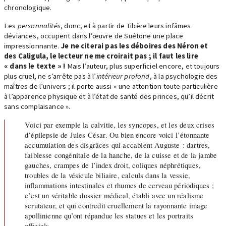
chronologique.
Les
personnalités
, donc, et à partir de Tibère leurs infâmes
déviances, occupent dans l’œuvre de Suétone une place
impressionnante.
Je ne citerai pas les déboires des Néron et
des Caligula, le lecteur ne me croirait pas ; il faut les lire
« dans le texte » !
Mais l’auteur, plus superficiel encore, et toujours
plus cruel, ne s’arrête pas à l’
intérieur
profond
, à la psychologie des
maîtres de l’univers ; il porte aussi « une attention toute particulière
à l’apparence physique et à l’état de santé des princes, qu’il décrit
sans complaisance ».
Voici par exemple la calvitie, les syncopes, et les deux crises
d’épilepsie de Jules César. Ou bien encore voici l’étonnante
accumulation des disgrâces qui accablent Auguste : dartres,
faiblesse congénitale de la hanche, de la cuisse et de la jambe
gauches, crampes de l’index droit, coliques néphrétiques,
troubles de la vésicule biliaire, calculs dans la vessie,
inflammations intestinales et rhumes de cerveau périodiques ;
c’est un véritable dossier médical, établi avec un réalisme
scrutateur, et qui contredit cruellement la rayonnante image
apollinienne qu’ont répandue les statues et les portraits
officiels.