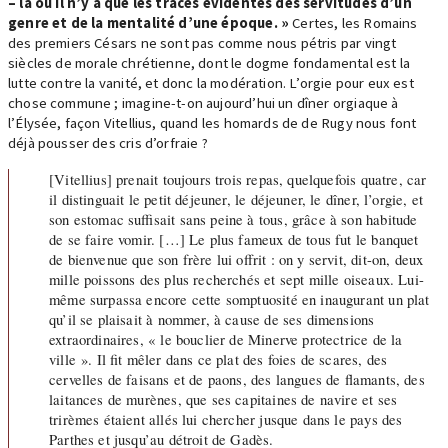
– là où il n’y a que les traces évidentes des servitudes d’un
genre et de la mentalité d’une époque. »
Certes, les Romains
des premiers Césars ne sont pas comme nous pétris par vingt
siècles de morale chrétienne, dont le dogme fondamental est la
lutte contre la vanité, et donc la modération. L’orgie pour eux est
chose commune ; imagine-t-on aujourd’hui un dîner orgiaque à
l’Élysée, façon Vitellius, quand les homards de de Rugy nous font
déjà pousser des cris d’orfraie ?
[Vitellius] prenait toujours trois repas, quelquefois quatre, car
il distinguait le petit déjeuner, le déjeuner, le dîner, l’orgie, et
son estomac suffisait sans peine à tous, grâce à son habitude
de se faire vomir. […] Le plus fameux de tous fut le banquet
de bienvenue que son frère lui offrit : on y servit, dit-on, deux
mille poissons des plus recherchés et sept mille oiseaux. Lui-
même surpassa encore cette somptuosité en inaugurant un plat
qu’il se plaisait à nommer, à cause de ses dimensions
extraordinaires, « le bouclier de Minerve protectrice de la
ville ». Il fit mêler dans ce plat des foies de scares, des
cervelles de faisans et de paons, des langues de flamants, des
laitances de murènes, que ses capitaines de navire et ses
trirèmes étaient allés lui chercher jusque dans le pays des
Parthes et jusqu’au détroit de Gadès.