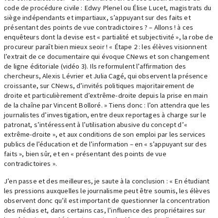
code de procédure civile : Edwy Plenel ou Élise Lucet, magistrats du
siège indépendants et impartiaux, s’appuyant sur des faits et
présentant des points de vue contradictoires ? – Allons ! à ces
enquêteurs dont la devise est « partialité et subjectivité », la robe de
procureur paraît bien mieux seoir ! « Étape 2 : les élèves visionnent
l’extrait de ce documentaire qui évoque CNews et son changement
de ligne éditoriale (vidéo 3). Ils reformulent l’affirmation des
chercheurs, Alexis Lévrier et Julia Cagé, qui observent la présence
croissante, sur CNews, d’invités politiques majoritairement de
droite et particulièrement d’extrême-droite depuis la prise en main
de la chaîne par Vincent Bolloré. » Tiens donc : l’on attendra que les
journalistes d’investigation, entre deux reportages à charge sur le
patronat, s’intéressent à l’utilisation abusive du concept d’«
extrême-droite », et aux conditions de son emploi par les services
publics de l’éducation et de l’information – en « s’appuyant sur des
faits », bien sûr, et en « présentant des points de vue
contradictoires ».
J’en passe et des meilleures, je saute à la conclusion : « En étudiant
les pressions auxquelles le journalisme peut être soumis, les élèves
observent donc qu’il est important de questionner la concentration
des médias et, dans certains cas, l’influence des propriétaires sur