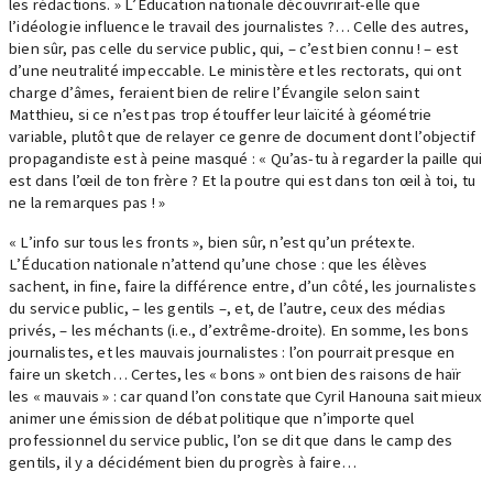
les rédactions. » L’Éducation nationale découvrirait-elle que
l’idéologie influence le travail des journalistes ?… Celle des autres,
bien sûr, pas celle du service public, qui, – c’est bien connu ! – est
d’une neutralité impeccable. Le ministère et les rectorats, qui ont
charge d’âmes, feraient bien de relire l’Évangile selon saint
Matthieu, si ce n’est pas trop étouffer leur laïcité à géométrie
variable, plutôt que de relayer ce genre de document dont l’objectif
propagandiste est à peine masqué : « Qu’as-tu à regarder la paille qui
est dans l’œil de ton frère ? Et la poutre qui est dans ton œil à toi, tu
ne la remarques pas ! »
« L’info sur tous les fronts », bien sûr, n’est qu’un prétexte.
L’Éducation nationale n’attend qu’une chose : que les élèves
sachent, in fine, faire la différence entre, d’un côté, les journalistes
du service public, – les gentils –, et, de l’autre, ceux des médias
privés, – les méchants (i.e., d’extrême-droite). En somme, les bons
journalistes, et les mauvais journalistes : l’on pourrait presque en
faire un sketch… Certes, les « bons » ont bien des raisons de haïr
les « mauvais » : car quand l’on constate que Cyril Hanouna sait mieux
animer une émission de débat politique que n’importe quel
professionnel du service public, l’on se dit que dans le camp des
gentils, il y a décidément bien du progrès à faire…