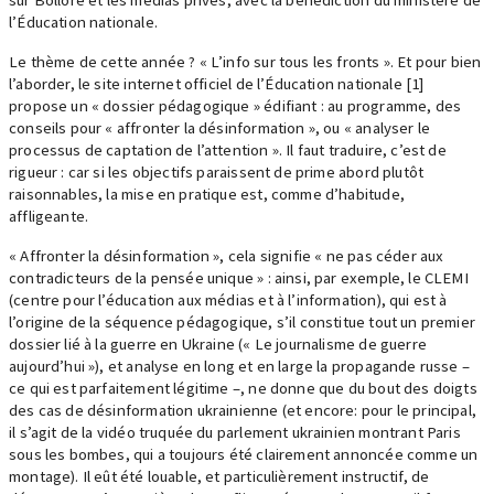
l’Éducation nationale.
Le thème de cette année ? « L’info sur tous les fronts ». Et pour bien
l’aborder, le site internet officiel de l’Éducation nationale [1]
propose un « dossier pédagogique » édifiant : au programme, des
conseils pour « affronter la désinformation », ou « analyser le
processus de captation de l’attention ». Il faut traduire, c’est de
rigueur : car si les objectifs paraissent de prime abord plutôt
raisonnables, la mise en pratique est, comme d’habitude,
affligeante.
« Affronter la désinformation », cela signifie « ne pas céder aux
contradicteurs de la pensée unique » : ainsi, par exemple, le CLEMI
(centre pour l’éducation aux médias et à l’information), qui est à
l’origine de la séquence pédagogique, s’il constitue tout un premier
dossier lié à la guerre en Ukraine (« Le journalisme de guerre
aujourd’hui »), et analyse en long et en large la propagande russe –
ce qui est parfaitement légitime –, ne donne que du bout des doigts
des cas de désinformation ukrainienne (et encore: pour le principal,
il s’agit de la vidéo truquée du parlement ukrainien montrant Paris
sous les bombes, qui a toujours été clairement annoncée comme un
montage). Il eût été louable, et particulièrement instructif, de