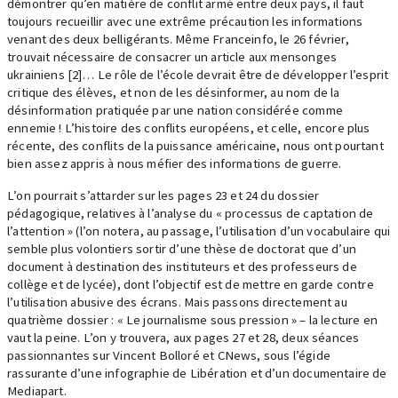
démontrer qu’en matière de conflit armé entre deux pays, il faut
toujours recueillir avec une extrême précaution les informations
venant des deux belligérants. Même Franceinfo, le 26 février,
trouvait nécessaire de consacrer un article aux mensonges
ukrainiens [2]… Le rôle de l’école devrait être de développer l’esprit
critique des élèves, et non de les désinformer, au nom de la
désinformation pratiquée par une nation considérée comme
ennemie ! L’histoire des conflits européens, et celle, encore plus
récente, des conflits de la puissance américaine, nous ont pourtant
bien assez appris à nous méfier des informations de guerre.
L’on pourrait s’attarder sur les pages 23 et 24 du dossier
pédagogique, relatives à l’analyse du « processus de captation de
l’attention » (l’on notera, au passage, l’utilisation d’un vocabulaire qui
semble plus volontiers sortir d’une thèse de doctorat que d’un
document à destination des instituteurs et des professeurs de
collège et de lycée), dont l’objectif est de mettre en garde contre
l’utilisation abusive des écrans. Mais passons directement au
quatrième dossier : « Le journalisme sous pression » – la lecture en
vaut la peine. L’on y trouvera, aux pages 27 et 28, deux séances
passionnantes sur Vincent Bolloré et CNews, sous l’égide
rassurante d’une infographie de Libération et d’un documentaire de
Mediapart.