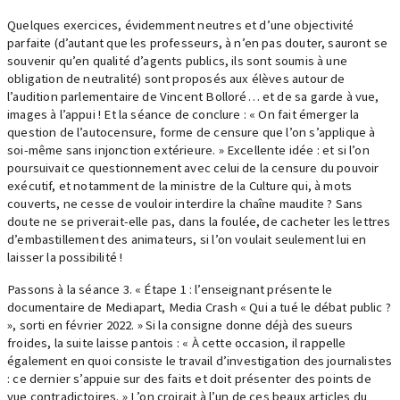
Quelques exercices, évidemment neutres et d’une objectivité
parfaite (d’autant que les professeurs, à n’en pas douter, sauront se
souvenir qu’en qualité d’agents publics, ils sont soumis à une
obligation de neutralité) sont proposés aux élèves autour de
l’audition parlementaire de Vincent Bolloré… et de sa garde à vue,
images à l’appui ! Et la séance de conclure : « On fait émerger la
question de l’autocensure, forme de censure que l’on s’applique à
soi-même sans injonction extérieure. » Excellente idée : et si l’on
poursuivait ce questionnement avec celui de la censure du pouvoir
exécutif, et notamment de la ministre de la Culture qui, à mots
couverts, ne cesse de vouloir interdire la chaîne maudite ? Sans
doute ne se priverait-elle pas, dans la foulée, de cacheter les lettres
d’embastillement des animateurs, si l’on voulait seulement lui en
laisser la possibilité !
Passons à la séance 3. « Étape 1 : l’enseignant présente le
documentaire de Mediapart, Media Crash « Qui a tué le débat public ?
», sorti en février 2022. » Si la consigne donne déjà des sueurs
froides, la suite laisse pantois : « À cette occasion, il rappelle
également en quoi consiste le travail d’investigation des journalistes
: ce dernier s’appuie sur des faits et doit présenter des points de
vue contradictoires. » L’on croirait à l’un de ces beaux articles du