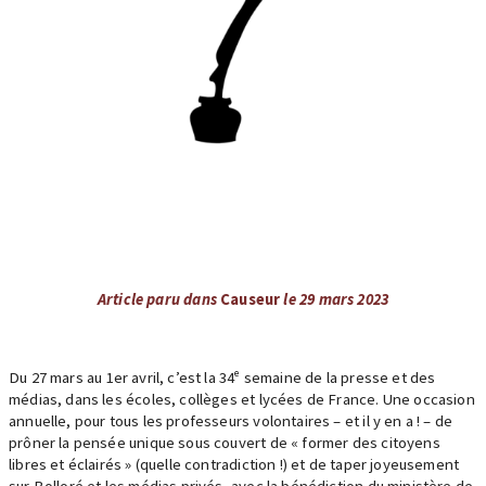
Article paru dans
Causeur
le 29 mars 2023
Du 27 mars au 1er avril, c’est la 34ᵉ semaine de la presse et des
médias, dans les écoles, collèges et lycées de France. Une occasion
annuelle, pour tous les professeurs volontaires – et il y en a ! – de
prôner la pensée unique sous couvert de « former des citoyens
libres et éclairés » (quelle contradiction !) et de taper joyeusement
sur Bolloré et les médias privés, avec la bénédiction du ministère de