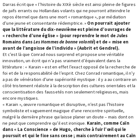
Darras écrit que « l’histoire du XIXè siècle est ainsi pleine de figures
de juifs errants ou Hollandais volants qui ne pourront atteindre le
repos éternel que dans une mort « romantique », par médiation
d’une jeune et consentante rédemptrice. »
On pourrait ajouter
que la littérature du dix-neuvième est pleine d’ouvrages de
« recherche d’une église » (pour reprendre le mot de Jules
Romains dans
Les Hommes de bonne volonté
) et de « mise en
avant de l’angoisse de l’individu » (Aubrit et Gendrel).
Et c’est là que Conrad nous surprend et propose une véritable
innovation, un écrit qui n’a pas vraiment d’équivalent dans la
littérature : « Karain » est en effet l’exact opposé de la recherche de
foi et de la responsabilité de l’esprit. Chez Conrad romantique, il n’y
a pas de vénération d’une supériorité mystique : il y a au contraire un
côté tristement réaliste à la description des cultures orientales et la
conscientisation des faussetés non seulement religieuses, mais
encore mystiques.
« Karain », œuvre romantique et disruptive, n’est pas l’histoire
symboliste et vaguement magique d’une rencontre spirituelle,
malgré la dernière phrase qui laisse planer un doute – mais dont on
ne peut que comprendre qu’il est ironique.
Karain, comme Caïn
dans « La Conscience » de Hugo, cherche à fuir l’œil qui le
poursuit et qui le fixe sans cesse ; mais contrairement au Caïn