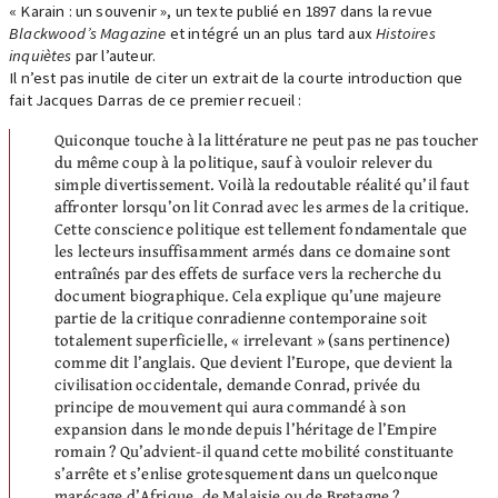
« Karain : un souvenir », un texte publié en 1897 dans la revue
Blackwood’s Magazine
et intégré un an plus tard aux
Histoires
inquiètes
par l’auteur.
Il n’est pas inutile de citer un extrait de la courte introduction que
fait Jacques Darras de ce premier recueil :
Quiconque touche à la littérature ne peut pas ne pas toucher
du même coup à la politique, sauf à vouloir relever du
simple divertissement. Voilà la redoutable réalité qu’il faut
affronter lorsqu’on lit Conrad avec les armes de la critique.
Cette conscience politique est tellement fondamentale que
les lecteurs insuffisamment armés dans ce domaine sont
entraînés par des effets de surface vers la recherche du
document biographique. Cela explique qu’une majeure
partie de la critique conradienne contemporaine soit
totalement superficielle, « irrelevant » (sans pertinence)
comme dit l’anglais. Que devient l’Europe, que devient la
civilisation occidentale, demande Conrad, privée du
principe de mouvement qui aura commandé à son
expansion dans le monde depuis l’héritage de l’Empire
romain ? Qu’advient-il quand cette mobilité constituante
s’arrête et s’enlise grotesquement dans un quelconque
marécage d’Afrique, de Malaisie ou de Bretagne ?