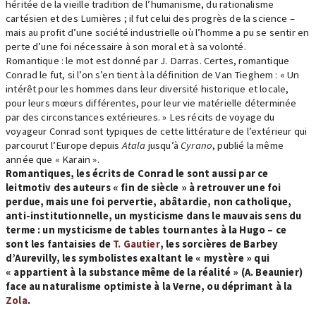
héritée de la vieille tradition de l’humanisme, du rationalisme
cartésien et des Lumières ; il fut celui des progrès de la science –
mais au profit d’une société industrielle où l’homme a pu se sentir en
perte d’une foi nécessaire à son moral et à sa volonté.
Romantique : le mot est donné par J. Darras. Certes, romantique
Conrad le fut, si l’on s’en tient à la définition de Van Tieghem : « Un
intérêt pour les hommes dans leur diversité historique et locale,
pour leurs mœurs différentes, pour leur vie matérielle déterminée
par des circonstances extérieures. » Les récits de voyage du
voyageur Conrad sont typiques de cette littérature de l’extérieur qui
parcourut l’Europe depuis
Atala
jusqu’à
Cyrano
, publié la même
année que « Karain ».
Romantiques, les écrits de Conrad le sont aussi par ce
leitmotiv des auteurs « fin de siècle » à retrouver une foi
perdue, mais une foi pervertie, abâtardie, non catholique,
anti-institutionnelle, un mysticisme dans le mauvais sens du
terme : un mysticisme de tables tournantes à la Hugo – ce
sont les fantaisies de
T. Gautier
, les sorcières de Barbey
d’Aurevilly, les symbolistes exaltant le « mystère » qui
« appartient à la substance même de la réalité » (A. Beaunier)
face au naturalisme optimiste à la Verne, ou déprimant à la
Zola
.