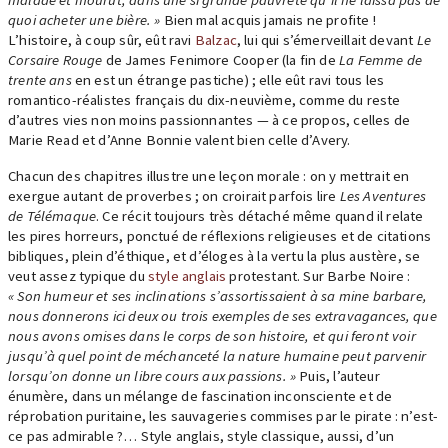
malade et mourut, dans une si grande pauvreté qu’il ne laissa pas de
quoi acheter une bière. »
Bien mal acquis jamais ne profite !
L’histoire, à coup sûr, eût ravi
Balzac
, lui qui s’émerveillait devant
Le
Corsaire Rouge
de James Fenimore Cooper (la fin de
La Femme de
trente ans
en est un étrange pastiche) ; elle eût ravi tous les
romantico-réalistes français du dix-neuvième, comme du reste
d’autres vies non moins passionnantes — à ce propos, celles de
Marie Read et d’Anne Bonnie valent bien celle d’Avery.
Chacun des chapitres illustre une leçon morale : on y mettrait en
exergue autant de proverbes ; on croirait parfois lire
Les Aventures
de Télémaque
. Ce récit toujours très détaché même quand il relate
les pires horreurs, ponctué de réflexions religieuses et de citations
bibliques, plein d’éthique, et d’éloges à la vertu la plus austère, se
veut assez typique du
style anglais
protestant. Sur Barbe Noire :
« Son humeur et ses inclinations s’assortissaient à sa mine barbare,
nous donnerons ici deux ou trois exemples de ses extravagances, que
nous avons omises dans le corps de son histoire, et qui feront voir
jusqu’à quel point de méchanceté la nature humaine peut parvenir
lorsqu’on donne un libre cours aux passions. »
Puis, l’auteur
énumère, dans un mélange de fascination inconsciente et de
réprobation puritaine, les sauvageries commises par le pirate : n’est-
ce pas admirable ?… Style anglais, style classique, aussi, d’un