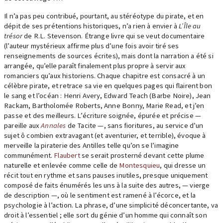
Il n’a pas peu contribué, pourtant, au stéréotype du pirate, et en
dépit de ses prétentions historiques, n’a rien à envier à
L’Île au
trésor
de R.L. Stevenson. Étrange livre qui se veut documentaire
(l’auteur mystérieux affirme plus d’une fois avoir tiré ses
renseignements de sources écrites), mais dont la narration a été si
arrangée, qu’elle paraît finalement plus propre à servir aux
romanciers qu’aux historiens. Chaque chapitre est consacré à un
célèbre pirate, et retrace sa vie en quelques pages qui flairent bon
le sang et l’océan : Henri Avery, Edward Teach (Barbe Noire), Jean
Rackam, Bartholomée Roberts, Anne Bonny, Marie Read, et j’en
passe et des meilleurs. L’écriture soignée, épurée et précise —
pareille aux
Annales
de Tacite —, sans fioritures, au service d’un
sujet ô combien extravagant (et aventurier, et terrible), évoque à
merveille la piraterie des Antilles telle qu’on se l’imagine
communément.
Flaubert
se serait prosterné devant cette plume
naturelle et enlevée comme celle de
Montesquieu
, qui dresse un
récit tout en rythme et sans pauses inutiles, presque uniquement
composé de faits énumérés les uns à la suite des autres, — vierge
de description —, où le sentiment est ramené à l’écorce, et la
psychologie à l’action. La phrase, d’une simplicité déconcertante, va
droit à l’essentiel ; elle sort du génie d’un homme qui connaît son