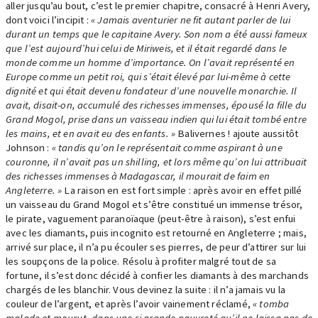
aller jusqu’au bout, c’est le premier chapitre, consacré à Henri Avery,
dont voici l’incipit :
« Jamais aventurier ne fit autant parler de lui
durant un temps que le capitaine Avery. Son nom a été aussi fameux
que l’est aujourd’hui celui de Miriweis, et il était regardé dans le
monde comme un homme d’importance. On l’avait représenté en
Europe comme un petit roi, qui s’était élevé par lui-même à cette
dignité et qui était devenu fondateur d’une nouvelle monarchie. Il
avait, disait-on, accumulé des richesses immenses, épousé la fille du
Grand Mogol, prise dans un vaisseau indien qui lui était tombé entre
les mains, et en avait eu des enfants. »
Balivernes ! ajoute aussitôt
Johnson :
« tandis qu’on le représentait comme aspirant à une
couronne, il n’avait pas un shilling, et lors même qu’on lui attribuait
des richesses immenses à Madagascar, il mourait de faim en
Angleterre. »
La raison en est fort simple : après avoir en effet pillé
un vaisseau du Grand Mogol et s’être constitué un immense trésor,
le pirate, vaguement paranoïaque (peut-être à raison), s’est enfui
avec les diamants, puis incognito est retourné en Angleterre ; mais,
arrivé sur place, il n’a pu écouler ses pierres, de peur d’attirer sur lui
les soupçons de la police. Résolu à profiter malgré tout de sa
fortune, il s’est donc décidé à confier les diamants à des marchands
chargés de les blanchir. Vous devinez la suite : il n’a jamais vu la
couleur de l’argent, et après l’avoir vainement réclamé,
« tomba