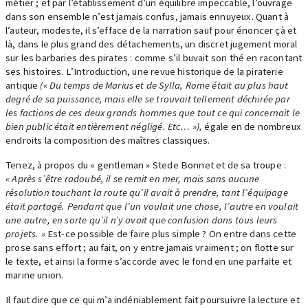
métier ; et par l’établissement d’un équilibre impeccable, l’ouvrage
dans son ensemble n’est jamais confus, jamais ennuyeux. Quant à
l’auteur, modeste, il s’efface de la narration sauf pour énoncer çà et
là, dans le plus grand des détachements, un discret jugement moral
sur les barbaries des pirates : comme s’il buvait son thé en racontant
ses histoires. L’Introduction, une revue historique de la piraterie
antique
(« Du temps de Marius et de Sylla, Rome était au plus haut
degré de sa puissance, mais elle se trouvait tellement déchirée par
les factions de ces deux grands hommes que tout ce qui concernait le
bien public était entièrement négligé. Etc… »),
égale en de nombreux
endroits la composition des maîtres classiques.
Tenez, à propos du « gentleman » Stede Bonnet et de sa troupe :
« Après s’être radoubé, il se remit en mer, mais sans aucune
résolution touchant la route qu’il avait à prendre, tant l’équipage
était partagé. Pendant que l’un voulait une chose, l’autre en voulait
une autre, en sorte qu’il n’y avait que confusion dans tous leurs
projets. »
Est-ce possible de faire plus simple ? On entre dans cette
prose sans effort ; au fait, on y entre jamais vraiment ; on flotte sur
le texte, et ainsi la forme s’accorde avec le fond en une parfaite et
marine union.
Il faut dire que ce qui m’a indéniablement fait poursuivre la lecture et