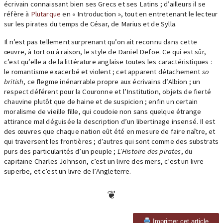
écrivain connaissant bien ses Grecs et ses Latins ; d’ailleurs il se
réfère à
Plutarque
en « Introduction », tout en entretenant le lecteur
sur les pirates du temps de César, de Marius et de Sylla.
Il n’est pas tellement surprenant qu’on ait reconnu dans cette
œuvre, à tort ou à raison, le style de Daniel Defoe. Ce qui est sûr,
c’est qu’elle a de la littérature anglaise toutes les caractéristiques :
le romantisme exacerbé et violent ; cet apparent détachement
so
british
, ce flegme inénarrable propre aux écrivains d’Albion ; un
respect déférent pour la Couronne et l’Institution, objets de fierté
chauvine plutôt que de haine et de suspicion ; enfin un certain
moralisme de vieille fille, qui coudoie non sans quelque étrange
attirance mal déguisée la description d’un libertinage insensé. Il est
des œuvres que chaque nation eût été en mesure de faire naître, et
qui traversent les frontières ; d’autres qui sont comme des substrats
purs des particularités d’un peuple ;
L’Histoire des pirates
, du
capitaine Charles Johnson, c’est un livre des mers, c’est un livre
superbe, et c’est un livre de l’Angleterre.
Imprimer cet article