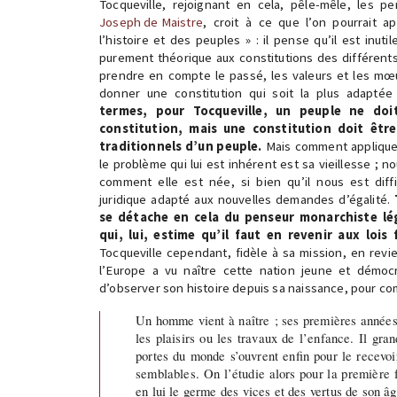
Joseph de Maistre
, croit à ce que l’on pourrait ap
l’histoire et des peuples » : il pense qu’il est inuti
purement théorique aux constitutions des différents É
prendre en compte le passé, les valeurs et les mœ
donner une constitution qui soit la plus adapté
termes, pour Tocqueville, un peuple ne do
constitution, mais une constitution doit être
traditionnels d’un peuple.
Mais comment appliquer
le problème qui lui est inhérent est sa vieillesse ; n
comment elle est née, si bien qu’il nous est diff
juridique adapté aux nouvelles demandes d’égalité.
se détache en cela du penseur monarchiste lé
qui, lui, estime qu’il faut en revenir aux loi
Tocqueville cependant, fidèle à sa mission, en revi
l’Europe a vu naître cette nation jeune et démocra
d’observer son histoire depuis sa naissance, pour 
Un homme vient à naître ; ses premières année
les plaisirs ou les travaux de l’enfance. Il gran
portes du monde s’ouvrent enfin pour le recevoir
semblables. On l’étudie alors pour la première fo
en lui le germe des vices et des vertus de son â