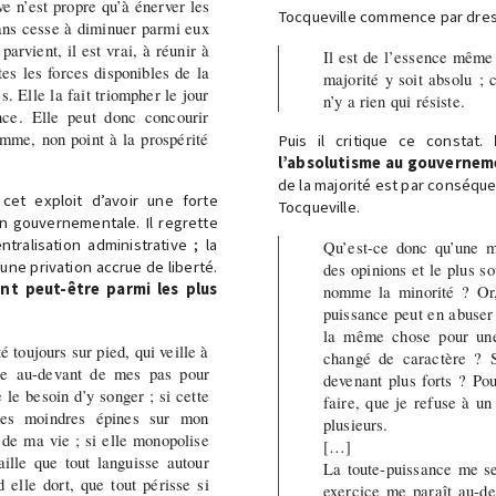
ve n’est propre qu’à énerver les
Tocqueville commence par dres
sans cesse à diminuer parmi eux
parvient, il est vrai, à réunir à
Il est de l’essence même
es les forces disponibles de la
majorité y soit absolu ; 
s. Elle la fait triompher le jour
n’y a rien qui résiste.
ce. Elle peut donc concourir
mme, non point à la prospérité
Puis il critique ce constat.
l’absolutisme au gouverneme
de la majorité est par conséquen
cet exploit d’avoir une forte
Tocqueville.
ion gouvernementale. Il regrette
ralisation administrative ; la
Qu’est-ce donc qu’une ma
 une privation accrue de liberté.
des opinions et le plus so
ont peut-être parmi les plus
nomme la minorité ? Or,
puissance peut en abuser
la même chose pour une
é toujours sur pied, qui veille à
changé de caractère ? S
ole au-devant de mes pas pour
devenant plus forts ? Pou
le besoin d’y songer ; si cette
faire, que je refuse à u
les moindres épines sur mon
plusieurs.
 de ma vie ; si elle monopolise
[…]
aille que tout languisse autour
La toute-puissance me s
 elle dort, que tout périsse si
exercice me paraît au-de