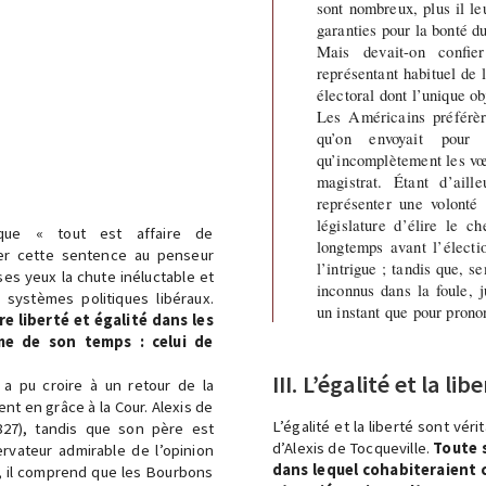
sont nombreux, plus il leu
garanties pour la bonté d
Mais devait-on confier
représentant habituel de l
électoral dont l’unique o
Les Américains préférèr
qu’on envoyait pour 
qu’incomplètement les vœ
magistrat. Étant d’ail
représenter une volonté 
législature d’élire le c
ue « tout est affaire de
longtemps avant l’électi
quer cette sentence au penseur
l’intrigue ; tandis que, s
ses yeux la chute inéluctable et
inconnus dans la foule, j
 systèmes politiques libéraux.
un instant que pour pronon
e liberté et égalité dans les
me de son temps : celui de
III. L’égalité et la lib
 a pu croire à un retour de la
ient en grâce à la Cour. Alexis de
L’égalité et la liberté sont vé
1827), tandis que son père est
d’Alexis de Tocqueville.
Toute 
rvateur admirable de l’opinion
dans lequel cohabiteraient 
r, il comprend que les Bourbons