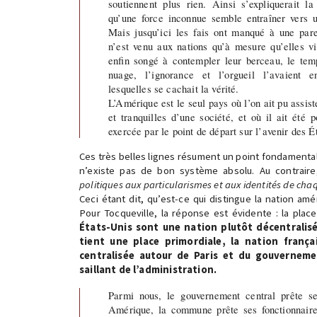
soutiennent plus rien. Ainsi s’expliquerait l
qu’une force inconnue semble entraîner vers 
Mais jusqu’ici les fais ont manqué à une parei
n’est venu aux nations qu’à mesure qu’elles viei
enfin songé à contempler leur berceau, le tem
nuage, l’ignorance et l’orgueil l’avaient e
lesquelles se cachait la vérité.
L’Amérique est le seul pays où l’on ait pu assis
et tranquilles d’une société, et où il ait été p
exercée par le point de départ sur l’avenir des Ét
Ces très belles lignes résument un point fondamental 
n’existe pas de bon système absolu. Au contrair
politiques aux particularismes et aux identités de cha
Ceci étant dit, qu’est-ce qui distingue la nation amé
Pour Tocqueville, la réponse est évidente : la place
États-Unis sont une nation plutôt décentralis
tient une place primordiale, la nation frança
centralisée autour de Paris et du gouvernemen
saillant de l’administration.
Parmi nous, le gouvernement central prête 
Amérique, la commune prête ses fonctionnair