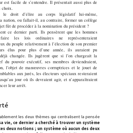
r est facile de s’entendre. Il présentait aussi plus de
u choix.
 le droit d’élire au corps législatif lui-même,
a nation, ou fallait-il, au contraire, former un collège
bjet fût de procéder à la nomination du président ?
ent ce dernier parti. Ils pensèrent que les hommes
faire les lois ordinaires ne représenteraient
ux du peuple relativement à l’élection de son premier
leurs élus pour plus d’une année, ils auraient pu
déjà changée. Ils jugèrent que si l’on chargeait la
hef du pouvoir exécutif, ses membres deviendraient,
on, l’objet de manœuvres corruptrices et le jouet de
emblables aux jurés, les électeurs spéciaux resteraient
usqu’au jour où ils devraient agir, et n’apparaîtraient
cer leur arrêt.
erté
ritablement les deux thèmes qui centralisent la pensée
sa vie, ce dernier a cherché à trouver un système
ces deux notions ; un système où aucun des deux