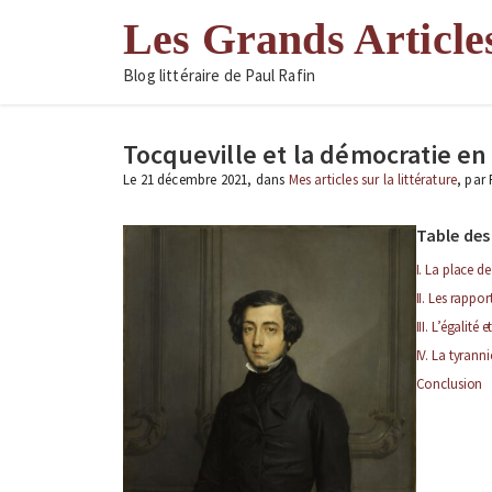
Aller
Les Grands Article
au
contenu
Blog littéraire de Paul Rafin
Tocqueville et la démocratie e
Le 21 décembre 2021, dans
Mes articles sur la littérature
, par
Table des
I. La place d
II. Les rappor
III. L’égalité e
IV. La tyrann
Conclusion