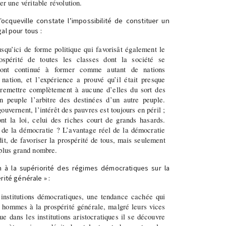
uer une véritable révolution.
queville constate l’impossibilité de constituer un
al pour tous :
squ’ici de forme politique qui favorisât également le
ospérité de toutes les classes dont la société se
ont continué à former comme autant de nations
nation, et l’expérience a prouvé qu’il était presque
 remettre complètement à aucune d’elles du sort des
n peuple l’arbitre des destinées d’un autre peuple.
ouvernent, l’intérêt des pauvres est toujours en péril ;
ont la loi, celui des riches court de grands hasards.
 de la démocratie ? L’avantage réel de la démocratie
it, de favoriser la prospérité de tous, mais seulement
 plus grand nombre.
n à la supériorité des régimes démocratiques sur la
rité générale » :
 institutions démocratiques, une tendance cachée qui
s hommes à la prospérité générale, malgré leurs vices
ue dans les institutions aristocratiques il se découvre