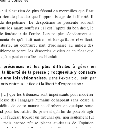
 pour la conserver.
 : il n’est rien de plus fécond en merveilles que l’art
 a rien de plus dur que l’apprentissage de la liberté. Il
u despotisme. Le despotisme se présente souvent
us les maux soufferts ; il est l’appui du bon droit, le
le fondateur de l’ordre. Les peuples s’endorment au
ntanée qu’il fait naître ; et lorsqu’ils se réveillent,
liberté, au contraire, naît d’ordinaire au milieu des
niblement parmi les discordes civiles et ce n’est que
e qu’on peut connaître ses bienfaits.
s précieuses et les plus difficiles à gérer en
a liberté de la presse ; Tocqueville y consacre
 une fois visionnaires.
Dans l’extrait qui suit, par
rts entre la justice et la liberté d’expression :
 […] que les tribunaux sont impuissants pour modérer
uplesse des langages humains échappant sans cesse à
s délits de cette nature se dérobent en quelque sorte
d pour les saisir. Ils pensent qu’afin de pouvoir agir
, il faudrait trouver un tribunal qui, non seulement fût
t, mais encore pût se placer au-dessus de l’opinion