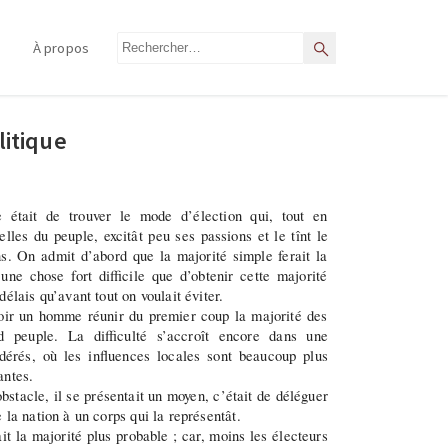
Rechercher
À propos
Rechercher
litique
 était de trouver le mode d’élection qui, tout en
elles du peuple, excitât peu ses passions et le tînt le
s. On admit d’abord que la majorité simple ferait la
une chose fort difficile que d’obtenir cette majorité
délais qu’avant tout on voulait éviter.
 voir un homme réunir du premier coup la majorité des
d peuple. La difficulté s’accroît encore dans une
dérés, où les influences locales sont beaucoup plus
antes.
bstacle, il se présentait un moyen, c’était de déléguer
 la nation à un corps qui la représentât.
t la majorité plus probable ; car, moins les électeurs