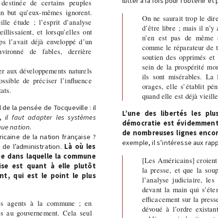
lutter à la fois pour l’obtenir et
a destinée de certains peuples
un but qu’eux-mêmes ignorent.
On ne saurait trop le dire
lle étude ; l’esprit d’analyse
d’être libre ; mais il n’y
llissaient, et lorsqu’elles ont
n’en est pas de même d
ps l’avait déjà enveloppé d’un
comme le réparateur de to
nvironné de fables, derrière
soutien des opprimés et 
sein de la prospérité mome
ter aux développements naturels
ils sont misérables. La 
ossible de préciser l’influence
orages, elle s’établit pé
ats.
quand elle est déjà vieill
de la pensée de Tocqueville : il
L’une des libertés les plu
e,
il faut adapter les systèmes
démocratie est évidemment l
que nation.
de nombreuses lignes encore
ricaine de la nation française ?
exemple, il s’intéresse aux rappo
 de l’administration.
Là où les
ée dans laquelle la commune
[Les Américains] croient
ise est quant à elle plutôt
la presse, et que la so
t, qui est le point le plus
l’analyse judiciaire, le
devant la main qui s’éten
efficacement sur la presse
ses agents à la commune ; en
dévoué à l’ordre existan
es au gouvernement. Cela seul