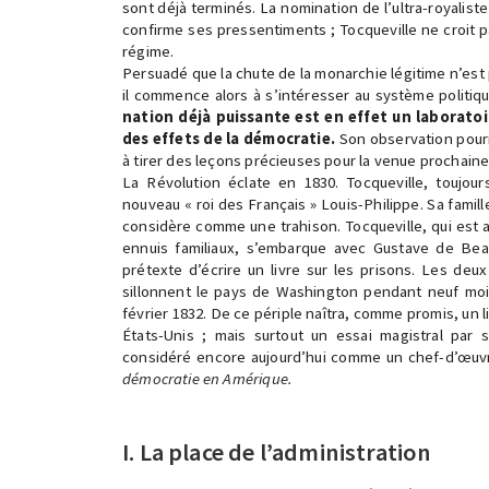
sont déjà terminés. La nomination de l’ultra-royalist
confirme ses pressentiments ; Tocqueville ne croit 
régime.
Persuadé que la chute de la monarchie légitime n’est
il commence alors à s’intéresser au système politiq
nation déjà puissante est en effet un laborato
des effets de la démocratie.
Son observation pourr
à tirer des leçons précieuses pour la venue prochain
La Révolution éclate en 1830. Tocqueville, toujou
nouveau « roi des Français » Louis-Philippe. Sa famill
considère comme une trahison. Tocqueville, qui est 
ennuis familiaux, s’embarque avec Gustave de Bea
prétexte d’écrire un livre sur les prisons. Les deux
sillonnent le pays de Washington pendant neuf moi
février 1832. De ce périple naîtra, comme promis, un l
États-Unis ; mais surtout un essai magistral par 
considéré encore aujourd’hui comme un chef-d’œuvre
démocratie en Amérique.
I. La place de l’administration