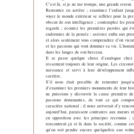
C’est là, si je ne me trompe, une grande erreur.
Remontez en arrière ; examinez l’enfant jusq
voyez le monde extérieur se refléter pour la pre
obscur de son intelligence ; contemplez les pre
regards ; écoutez les premières paroles qui év
endormies de la pensée ; assistez enfin aux premi
et alors seulement vous comprendrez d’où vienn
et les passions qui vont dominer sa vie. L’homme
dans les langes de son berceau.
Il se passe quelque chose d’analogue chez 
ressentent toujours de leur origine. Les circon
naissance et servi à leur développement influ
carrière.
S’il nous était possible de remonter jusqu’
d’examiner les premiers monuments de leur hist
ne puissions y découvrir la cause première de
passions dominantes, de tout ce qui compos
caractère national ; il nous arriverait d’y rencon
aujourd’hui, paraissent contraires aux mœurs r
en opposition avec les principes reconnus ; d
rencontrent çà et là dans la société, comme ce
qu’on voit pendre encore quelquefois aux voûte