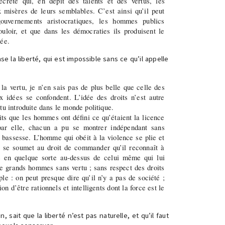
ecrète qui, en dépit des talents et des vertus, les
x misères de leurs semblables. C’est ainsi qu’il peut
gouvernements aristocratiques, les hommes publics
ouloir, et que dans les démocraties ils produisent le
sée.
se la liberté, qui est impossible sans ce qu’il appelle
la vertu, je n’en sais pas de plus belle que celle des
ux idées se confondent. L’idée des droits n’est autre
tu introduite dans le monde politique.
its que les hommes ont défini ce qu’étaient la licence
 par elle, chacun a pu se montrer indépendant sans
 bassesse. L’homme qui obéit à la violence se plie et
l se soumet au droit de commander qu’il reconnaît à
ve en quelque sorte au-dessus de celui même qui lui
e grands hommes sans vertu ; sans respect des droits
ple : on peut presque dire qu’il n’y a pas de société ;
on d’être rationnels et intelligents dont la force est le
n, sait que la liberté n’est pas naturelle, et qu’il faut