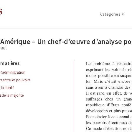
s
Catégories
Mes articles sur la
littérature
n Amérique – Un chef-d’œuvre d’analyse po
Mes articles politiques
 Paul
Mes œuvres
 matières
Le problème à résoudre
exprimant les volontés ré
e l’administration
moins possible en suspen
ts entre les pouvoirs
loi. Mais c’était encore 
sans avoir à craindre des 
t la liberté
Il est rare, en effet, de
ie de la majorité
suffrages chez un gran
république d’États confé
développées et plus puiss
Pour obvier à ce second o
les pouvoirs électoraux de
Ce mode d’élection rendai