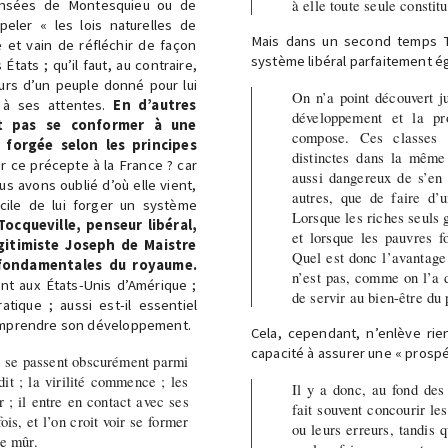
à elle toute seule constit
peler « les lois naturelles de
Mais dans un second temps Toc
le et vain de réfléchir de façon
système libéral parfaitement ég
tats ; qu’il faut, au contraire,
urs d’un peuple donné pour lui
On n’a point découvert ju
e à ses attentes.
En d’autres
développement et la pr
it pas se conformer à une
compose. Ces classes 
 forgée selon les principes
distinctes dans la même 
 ce précepte à la France ? car
aussi dangereux de s’en
ous avons oublié d’où elle vient,
autres, que de faire d’u
icile de lui forger un système
Lorsque les riches seuls g
Tocqueville, penseur libéral,
et lorsque les pauvres f
gitimiste Joseph de Maistre
Quel est donc l’avantage
s fondamentales du royaume.
n’est pas, comme on l’a d
ent aux États-Unis d’Amérique ;
de servir au bien-être du
tique ; aussi est-il essentiel
comprendre son développement.
Cela, cependant, n’enlève rie
capacité à assurer une « prospé
s se passent obscurément parmi
dit ; la virilité commence ; les
Il y a donc, au fond des
 ; il entre en contact avec ses
fait souvent concourir le
is, et l’on croit voir se former
ou leurs erreurs, tandis q
ge mûr.