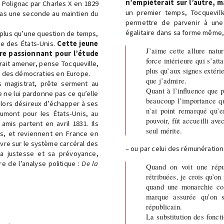
n’empiéterait sur l’autre, ma
e Polignac par Charles X en 1829
un premier temps, Tocquevil
pas une seconde au maintien du
permettre de parvenir à une
égalitaire dans sa forme même, 
 plus qu’une question de temps,
ue des États-Unis.
Cette jeune
J’aime cette allure natu
ire passionnant pour l’étude
force intérieure qui s’at
ait amener, pense Tocqueville,
plus qu’aux signes extéri
e des démocraties en Europe.
que j’admire.
rs magistrat, prête serment au
Quant à l’influence que p
e ne lui pardonne pas ce qu’elle
beaucoup l’importance qu
alors désireux d’échapper à ses
n’ai point remarqué qu’e
umont pour les États-Unis, au
pouvoir, fût accueilli ave
 amis partent en avril 1831. Ils
seul mérite.
s, et reviennent en France en
ivre sur le système carcéral des
– ou par celui des rémunération
sa justesse et sa prévoyance,
 de l’analyse politique :
De la
Quand on voit une répub
rétribuées, je crois qu’o
quand une monarchie com
marque assurée qu’on s
républicain.
La substitution des fonct