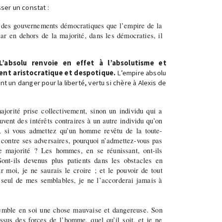
ser un constat :
 des gouvernements démocratiques que l’empire de la
car en dehors de la majorité, dans les démocraties, il
L’absolu renvoie en effet à l’absolutisme et
nt aristocratique et despotique.
L’empire absolu
t un danger pour la liberté, vertu si chère à Alexis de
jorité prise collectivement, sinon un individu qui a
uvent des intérêts contraires à un autre individu qu’on
 si vous admettez qu’un homme revêtu de la toute-
 contre ses adversaires, pourquoi n’admettez-vous pas
 majorité ? Les hommes, en se réunissant, ont-ils
ont-ils devenus plus patients dans les obstacles en
r moi, je ne saurais le croire ; et le pouvoir de tout
n seul de mes semblables, je ne l’accorderai jamais à
emble en soi une chose mauvaise et dangereuse. Son
ssus des forces de l’homme, quel qu’il soit, et je ne