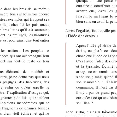
quelquefois une pente s
entraîne à contribuer au
ue dans les bras de sa mère ;
arriver que, dans les 
mière fois sur le miroir encore
fassent le mal sans le v
miers exemples qui frappent ses
bien sans en avoir la pen
eillent chez lui les puissances
ères luttes qu’il a à soutenir ;
Après l’égalité, Tocqueville pen
ent les préjugés, les habitudes
« l’idée des droits. »
 est pour ainsi dire tout entier
Après l’idée générale de 
les nations. Les peuples se
droits, ou plutôt ces de
stances qui ont accompagné leur
chose que l’idée de la ver
ent sur tout le reste de leur
C’est avec l’idée des dro
et la tyrannie. Éclairé
aux éléments des sociétés et
arrogance et soumis sans
oire, je ne doute pas que nous
s’abaisse ; mais quand i
s préjugés, des habitudes, des
son semblable, il s’élè
e enfin ce qu’on appelle le
commande. Il n’est pas d
trer l’explication d’usages qui,
il n’y a pas de grand peu
égnantes ; de lois qui semblent
car qu’est-ce qu’une réuni
’opinions incohérentes qui se
seul lien ?
s fragments de chaînes brisées
Tocqueville, fils de la Révolutio
s d’un vieil édifice, et qui ne