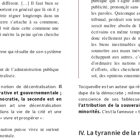
publique qui s’agite aut
 diffèrent. […] Il faut bien se
publicité, prononçât sans 
rtent en général que là où il y
les paroles. Quiconque au
atrie régner longtemps dans un
tribunal, perdrait son te
terre s’attache à sa commune,
serait maître absolu de 
’il voit dans cette commune une
écrivains en même temps 
qui mérite la peine qu’on cherche
donc réellement pas de mi
les biens inestimables q
soumettre aux maux inévit
enne qui résulte de son système
échappant aux autres, c’e
d’ordinaire les nations 
nt de l’administration publique
d’efforts, elles cherchen
tralisée.
sol, des opinions ennemie
notion de décentralisation.
Il
Tocqueville est un auteur qui r
trative et gouvernementale ;
dupe de la démocratie ; même s’
émocratie, la seconde est en
conscience de ses faibless
on ait une décentralisation
l’attribution de la souvera
 dans la vie de la cité et une
minorités.
C’est la fameuse « t
 vivre et prospérer » :
nation puisse vivre ni surtout
IV. La tyrannie de la
mentale.