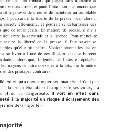
our de lui ; un tribunal qui jugeât sans admettre la
motiver ses arrêts, et punît l’intention plus encore que
rait le pouvoir de créer et de maintenir un semblable
mps à poursuivre la liberté de la presse ; car alors il
la société elle-même, et pourrait se débarrasser des
que de leurs écrits. En matière de presse, il n’y a
lieu entre la servitude et la licence. Pour recueillir
u’assure la liberté de la presse, il faut savoir se
ables qu’elle fait naître. Vouloir obtenir les uns en
st se livrer à l’une de ces illusions dont se bercent
malades, alors que, fatiguées de luttes et épuisées
t les moyens de faire coexister à la fois, sur le même
s et des principes contraires.
éfléchit et qui a donc une pensée nuancée. Il n’est pas
il la croit inéluctable et l’appelle de ses vœux, il a
es et de sa dangerosité.
Il voit en effet dans
ineté à la majorité un risque d’écrasement des
yrannie de la majorité ».
 majorité