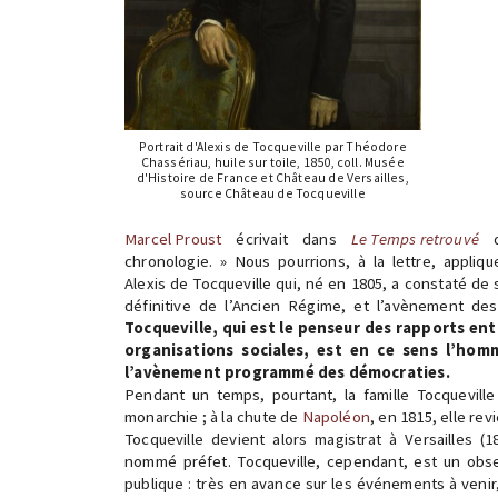
Portrait d'Alexis de Tocqueville par Théodore
Chassériau, huile sur toile, 1850, coll. Musée
d'Histoire de France et Château de Versailles,
source Château de Tocqueville
Marcel Proust
écrivait dans
Le Temps retrouvé
q
chronologie. » Nous pourrions, à la lettre, appli
Alexis de Tocqueville qui, né en 1805, a constaté de 
définitive de l’Ancien Régime, et l’avènement des
Tocqueville, qui est le penseur des rapports entr
organisations sociales, est en ce sens l’hom
l’avènement programmé des démocraties.
Pendant un temps, pourtant, la famille Tocqueville
monarchie ; à la chute de
Napoléon
, en 1815, elle rev
Tocqueville devient alors magistrat à Versailles (
nommé préfet. Tocqueville, cependant, est un obse
publique : très en avance sur les événements à veni