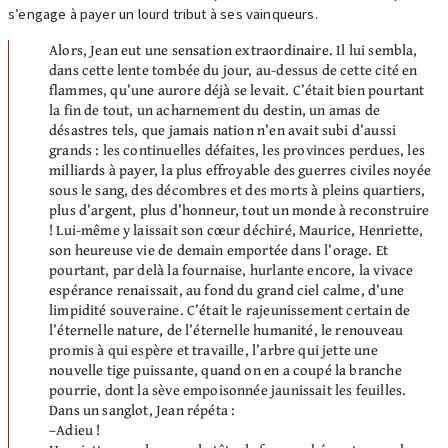
s’engage à payer un lourd tribut à ses vainqueurs.
Alors, Jean eut une sensation extraordinaire. Il lui sembla,
dans cette lente tombée du jour, au-dessus de cette cité en
flammes, qu’une aurore déjà se levait. C’était bien pourtant
la fin de tout, un acharnement du destin, un amas de
désastres tels, que jamais nation n’en avait subi d’aussi
grands : les continuelles défaites, les provinces perdues, les
milliards à payer, la plus effroyable des guerres civiles noyée
sous le sang, des décombres et des morts à pleins quartiers,
plus d’argent, plus d’honneur, tout un monde à reconstruire
! Lui-même y laissait son cœur déchiré, Maurice, Henriette,
son heureuse vie de demain emportée dans l’orage. Et
pourtant, par delà la fournaise, hurlante encore, la vivace
espérance renaissait, au fond du grand ciel calme, d’une
limpidité souveraine. C’était le rajeunissement certain de
l’éternelle nature, de l’éternelle humanité, le renouveau
promis à qui espère et travaille, l’arbre qui jette une
nouvelle tige puissante, quand on en a coupé la branche
pourrie, dont la sève empoisonnée jaunissait les feuilles.
Dans un sanglot, Jean répéta :
–Adieu !