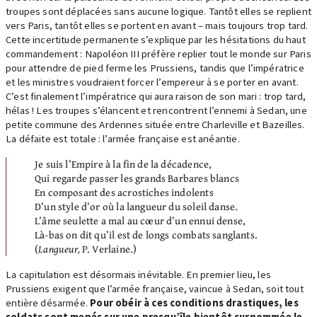
troupes sont déplacées sans aucune logique. Tantôt elles se replient
vers Paris, tantôt elles se portent en avant – mais toujours trop tard.
Cette incertitude permanente s’explique par les hésitations du haut
commandement : Napoléon III préfère replier tout le monde sur Paris
pour attendre de pied ferme les Prussiens, tandis que l’impératrice
et les ministres voudraient forcer l’empereur à se porter en avant.
C’est finalement l’impératrice qui aura raison de son mari : trop tard,
hélas ! Les troupes s’élancent et rencontrent l’ennemi à Sedan, une
petite commune des Ardennes située entre Charleville et Bazeilles.
La défaite est totale : l’armée française est anéantie.
Je suis l’Empire à la fin de la décadence,
Qui regarde passer les grands Barbares blancs
En composant des acrostiches indolents
D’un style d’or où la langueur du soleil danse.
L’âme seulette a mal au cœur d’un ennui dense,
Là-bas on dit qu’il est de longs combats sanglants.
(
Langueur,
P. Verlaine.)
La capitulation est désormais inévitable. En premier lieu, les
Prussiens exigent que l’armée française, vaincue à Sedan, soit tout
entière désarmée.
Pour obéir à ces conditions drastiques, les
soldats sont menés sur une presqu’île bientôt surnommée le