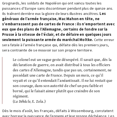
Grognards, les soldats de Napoléon qui ont vaincu toutes les
puissances d’Europe sans discontinuer pendant plus de quinze ans.
Ils traînent derrière eux la gloire de leurs illustres ancêtres.
Les
généraux de l’armée française, Mac Mahon en tête, ne
s’embarrassent pas de cartes de France : ils n’emportent avec
eux que des plans de l’Allemagne, certains de fondre sur la
Prusse à la vitesse de l’éclair, et de défaire en quelques jours
seulement la puissante armée du maréchal Moltke.
Cette erreur
sera fatale à l’armée française qui, défaite dès les premiers jours,
sera contrainte de se mouvoir sur son propre territoire.
Le colonel eut un vague geste désespéré. Il savait que, dès la
déclaration de guerre, on avait distribué à tous les officiers
des cartes d’Allemagne, tandis que pas un, certainement, ne
possédait une carte de France. Depuis un mois, ce qu’il
voyait et ce qu’il entendait l’anéantissait. Il ne lui restait que
son courage, dans son autorité de chef un peu faible et
borné, qui le faisait aimer plutôt que craindre de son
régiment.
(
La Débâcle,
E. Zola.)
Dès le mois d’août, les Français, défaits à Wissembourg, constatent
avec horreur la puissance de l’ennemi et leur propre déchéance. Les