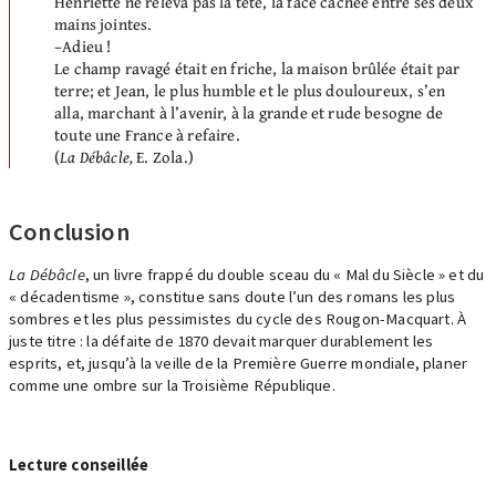
Henriette ne releva pas la tête, la face cachée entre ses deux
mains jointes.
–Adieu !
Le champ ravagé était en friche, la maison brûlée était par
terre; et Jean, le plus humble et le plus douloureux, s’en
alla, marchant à l’avenir, à la grande et rude besogne de
toute une France à refaire.
(
La Débâcle,
E. Zola.)
Conclusion
La Débâcle
, un livre frappé du double sceau du « Mal du Siècle » et du
« décadentisme », constitue sans doute l’un des romans les plus
sombres et les plus pessimistes du cycle des Rougon-Macquart. À
juste titre : la défaite de 1870 devait marquer durablement les
esprits, et, jusqu’à la veille de la Première Guerre mondiale, planer
comme une ombre sur la Troisième République.
Lecture conseillée