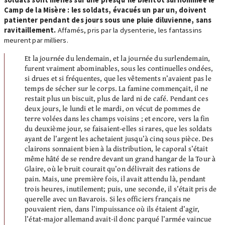
Camp de la Misère : les soldats, évacués un par un, doivent
patienter pendant des jours sous une pluie diluvienne, sans
ravitaillement.
Affamés, pris par la dysenterie, les fantassins
meurent par milliers.
Et la journée du lendemain, et la journée du surlendemain,
furent vraiment abominables, sous les continuelles ondées,
si drues et si fréquentes, que les vêtements n’avaient pas le
temps de sécher sur le corps. La famine commençait, il ne
restait plus un biscuit, plus de lard ni de café. Pendant ces
deux jours, le lundi et le mardi, on vécut de pommes de
terre volées dans les champs voisins ; et encore, vers la fin
du deuxième jour, se faisaient-elles si rares, que les soldats
ayant de l’argent les achetaient jusqu’à cinq sous pièce. Des
clairons sonnaient bien à la distribution, le caporal s’était
même hâté de se rendre devant un grand hangar de la Tour à
Glaire, où le bruit courait qu’on délivrait des rations de
pain. Mais, une première fois, il avait attendu là, pendant
trois heures, inutilement; puis, une seconde, il s’était pris de
querelle avec un Bavarois. Si les officiers français ne
pouvaient rien, dans l’impuissance où ils étaient d’agir,
l’état-major allemand avait-il donc parqué l’armée vaincue