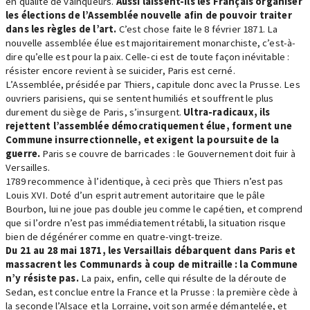
en qualité de vainqueurs.
Aussi laissent-ils les Français organiser
les élections de l’Assemblée nouvelle afin de pouvoir traiter
dans les règles de l’art.
C’est chose faite le 8 février 1871. La
nouvelle assemblée élue est majoritairement monarchiste, c’est-à-
dire qu’elle est pour la paix. Celle-ci est de toute façon inévitable :
résister encore revient à se suicider, Paris est cerné.
L’Assemblée, présidée par Thiers, capitule donc avec la Prusse. Les
ouvriers parisiens, qui se sentent humiliés et souffrent le plus
durement du siège de Paris, s’insurgent.
Ultra-radicaux, ils
rejettent l’assemblée démocratiquement élue, forment une
Commune insurrectionnelle, et exigent la poursuite de la
guerre.
Paris se couvre de barricades : le Gouvernement doit fuir à
Versailles.
1789 recommence à l’identique, à ceci près que Thiers n’est pas
Louis XVI. Doté d’un esprit autrement autoritaire que le pâle
Bourbon, lui ne joue pas double jeu comme le capétien, et comprend
que si l’ordre n’est pas immédiatement rétabli, la situation risque
bien de dégénérer comme en quatre-vingt-treize.
Du 21 au 28 mai 1871, les Versaillais débarquent dans Paris et
massacrent les Communards à coup de mitraille : la Commune
n’y résiste pas.
La paix, enfin, celle qui résulte de la déroute de
Sedan, est conclue entre la France et la Prusse : la première cède à
la seconde l’Alsace et la Lorraine, voit son armée démantelée, et