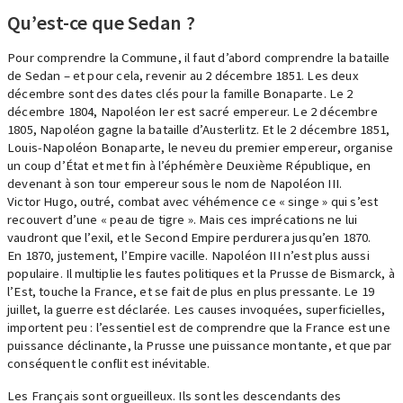
Qu’est-ce que Sedan ?
Pour comprendre la Commune, il faut d’abord comprendre la bataille
de Sedan – et pour cela, revenir au 2 décembre 1851. Les deux
décembre sont des dates clés pour la famille Bonaparte. Le 2
décembre 1804, Napoléon Ier est sacré empereur. Le 2 décembre
1805, Napoléon gagne la bataille d’Austerlitz. Et le 2 décembre 1851,
Louis-Napoléon Bonaparte, le neveu du premier empereur, organise
un coup d’État et met fin à l’éphémère Deuxième République, en
devenant à son tour empereur sous le nom de Napoléon III.
Victor Hugo, outré, combat avec véhémence ce « singe » qui s’est
recouvert d’une « peau de tigre ». Mais ces imprécations ne lui
vaudront que l’exil, et le Second Empire perdurera jusqu’en 1870.
En 1870, justement, l’Empire vacille. Napoléon III n’est plus aussi
populaire. Il multiplie les fautes politiques et la Prusse de Bismarck, à
l’Est, touche la France, et se fait de plus en plus pressante. Le 19
juillet, la guerre est déclarée. Les causes invoquées, superficielles,
importent peu : l’essentiel est de comprendre que la France est une
puissance déclinante, la Prusse une puissance montante, et que par
conséquent le conflit est inévitable.
Les Français sont orgueilleux. Ils sont les descendants des