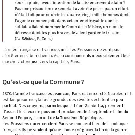
sous la pluie, avec l’intention de la laisser crever de faim ?
Pas une précaution ne semblait avoir été prise, pas un effort
n’était fait pour nourrir les quatre-vingt mille hommes dont
l’agonie commençait, dans cet enfer effroyable que les
soldats allaient nommer le Camp de la Misère, un nom de
détresse dont les plus braves devaient garder le frisson.
(
La Débâcle,
E. Zola.)
L’armée française est vaincue, mais les Prussiens ne vont pas
s’arrêter en si bon chemin. Aussi continuent-ils inexorablement leur
marche victorieuse vers la capitale, Paris.
Qu’est-ce que la Commune ?
1870. L’armée française est vaincue, Paris est encerclé. Napoléon III
est fait prisonnier, la foule gronde, des révoltes éclatent un peu
partout. Des citoyens, parmi lesquels Léon Gambetta, prennent
d’assaut les lieux de pouvoir et proclament le 4 septembre la fin du
Second Empire, au profit de la Troisième République.
Les Prussiens qui encerclent Paris se moquent bien de la politique
française. Ils ne veulent qu’une chose : négocier la fin de la guerre