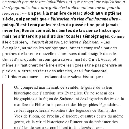
ne connaît pas de textes infaillibles »
et que
« ce qu’une explication a
de répugnant selon notre goût n’est nullement une raison pour la
repousser. »
–
Un peu à la manière de Marc Bloch au vingtième
siècle, qui pensait que
« l’historien n’a rien d’un homme libre »
puisqu’il est tenu par les restes du passé et ne peut jamais
inventer, Renan connaît les limites de la science historique
mais ne s’interdit pas d’utiliser tous les témoignages.
Comme
il le dit si bien,
« l’esprit était tout, la lettre n’était rien. »
Les
évangiles, au moins les synoptiques, ont été composés par des
proches de la secte nouvelle qui ont sans doute baigné dans le
climat d’incroyable ferveur qui a suivi la mort du Christ. Aussi, et
même s’il faut chercher à lire entre les lignes et ne pas prendre au
pied de la lettre les récits des miracles, est-il fondamental
d’attribuer au nouveau testament une valeur historique :
On comprend maintenant, ce semble, le genre de valeur
historique que j’attribue aux Évangiles. Ce ne sont ni des
biographies à la façon de Suétone, ni des légendes fictives à la
manière de Philostrate ; ce sont des biographies légendaires.
Je les rapprocherais volontiers des légendes de Saints, des
Vies de Plotin, de Proclus, d’Isidore, et autres écrits du même
genre, où la vérité historique et l’intention de présenter des
modèles de vertu se combinent à des degrés divers.