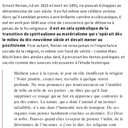
Ernest Renan, né en 1823 et mort en 1892, ne pouvait échapper au
déterminisme de son siècle. Il en fut même une célèbre victime.
Alors qu’il semblait promis à une brillante carrière ecclésiastique, il
eut en avril-juin 1845 une crise de conscience qui le détourna à
jamais de la foi religieuse :
il est en cela symbolique de la
transition du spiritualisme au matérialisme qui s’opérait dès
le milieu du dix-neuvième siècle et devait mener au
positivisme
. Pour autant, Renan ne renia jamais ni l’importance
sociale de la religion, ni même son fond de vérité – comme Marc
Bloch bien des années plus tard, il percevait les textes poétiques et
sacrés comme des sources nécessaires à l’étude historique.
Malheur aussi à la raison, le jour où elle étoufferait la religion
! Notre planète, croyez-moi, travaille à quelque œuvre
profonde. Ne vous prononcez pas témérairement sur l’inutilité
de telle ou telle de ses parties ; ne dites pas qu’il faut
supprimer ce rouage qui ne fait en apparence que contrarier le
jeu des autres. La nature, qui a doué l’animal d’un instinct
infaillible, n’a mis dans l’humanité rien de trompeur. De ses
organes vous pouvez hardiment conclure sa destinée.
Est Deus
in nobis
. Fausses quand elles essayent de prouver l’infini, de le
déterminer, de l’incarner, si j’ose le dire, les religions sont