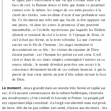
face du ciel, la flamme douce et forte que donne ce perpétuel
contact avec la nature, les songes de ces nuits passées à la
clarté des étoiles, sous un dôme d’azur d’une profondeur sans
fin. Ce fut durant une telle nuit que Jacob, la tête appuyée sur
une pierre, vit dans les astres la promesse d’une postérité
innombrable, et l’échelle mystérieuse par laquelle les Elohim
allaient et venaient du ciel à la terre. À l’époque de Jésus, le
ciel n’était pas fermé, ni la terre refroidie. La nue s’ouvrait
encore sur le fils de l’homme ; les anges montaient et
descendaient sur sa tête ; les visions du royaume de Dieu
étaient partout ; car l’homme les portait en son cœur. L’œil
clair et doux de ces âmes simples contemplait l’univers en sa
source idéale ; le monde dévoilait peut-être son secret à la
conscience divinement lucide de ces enfants heureux, à qui la
pureté de leur cœur mérita un jour d’être admis devant la face
de Dieu.
Le moment.
Jésus grandit dans un monde très fermé et replié sur
soi ; il n’a aucune connaissance de la culture hellénique, réservée
aux envahisseurs ; il ne connaît ni Socrate ni Platon. Le peuple juif
est cependant déjà constitué : il a forgé son identité mais est privé
de terre. Afin de ne pas oublier son unité, il laisse aux docteurs – les