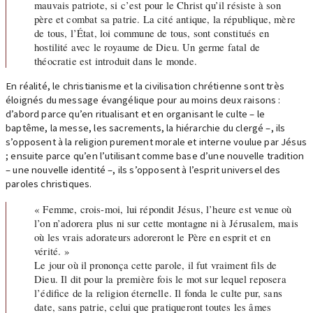
mauvais patriote, si c’est pour le Christ qu’il résiste à son
père et combat sa patrie. La cité antique, la république, mère
de tous, l’État, loi commune de tous, sont constitués en
hostilité avec le royaume de Dieu. Un germe fatal de
théocratie est introduit dans le monde.
En réalité, le christianisme et la civilisation chrétienne sont très
éloignés du message évangélique pour au moins deux raisons :
d’abord parce qu’en ritualisant et en organisant le culte – le
baptême, la messe, les sacrements, la hiérarchie du clergé –, ils
s’opposent à la religion purement morale et interne voulue par Jésus
; ensuite parce qu’en l’utilisant comme base d’une nouvelle tradition
– une nouvelle identité –, ils s’opposent à l’esprit universel des
paroles christiques.
« Femme, crois-moi, lui répondit Jésus, l’heure est venue où
l’on n’adorera plus ni sur cette montagne ni à Jérusalem, mais
où les vrais adorateurs adoreront le Père en esprit et en
vérité. »
Le jour où il prononça cette parole, il fut vraiment fils de
Dieu. Il dit pour la première fois le mot sur lequel reposera
l’édifice de la religion éternelle. Il fonda le culte pur, sans
date, sans patrie, celui que pratiqueront toutes les âmes