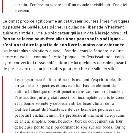
certain, l’ombre transparente d’un monde invisible et d’un ciel
nouveau.
Ce climat propice agit comme un catalyseur pour les âmes mystiques
du peuple de Galilée. Les pêcheurs du lac de Tibériade n’hésitent
guère avant de suivre le prédicateur qui les invite à le rejoindre ;
ici,
Renan se laisse peut-être aller à ses penchants poétiques –
c’est à vrai dire la partie de son livre la moins convaincante.
On le suit plus volontiers quand il fait de Jésus le fondateur d’une
secte nouvelle – comme à cette époque il en fleurissait beaucoup –
ayant converti et rassemblé autour de lui quelques disciples, avant
de partir avec eux sur les routes pour prêcher de ville en ville.
Leur ignorance était extrême ; ils avaient l’esprit faible, ils
croyaient aux spectres et aux esprits. Pas un élément de
culture hellénique n’avait pénétré dans ce premier cénacle ;
l’instruction juive y était aussi fort incomplète ; mais le cœur
et la bonne volonté y débordaient. Le beau climat de la
Galilée faisait de l’existence de ces honnêtes pêcheurs un
perpétuel enchantement. Ils préludaient vraiment au royaume
de Dieu, simples, bons, heureux, bercés doucement sur leur
délicieuse petite mer, ou dormant le soir sur ses bords. On ne
se figure pas l’enivrement d’une vie qui s’écoule ainsi à la