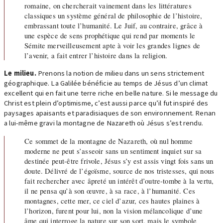
romaine, on chercherait vainement dans les littératures
classiques un système général de philosophie de l’histoire,
embrassant toute l’humanité. Le Juif, au contraire, grâce à
une espèce de sens prophétique qui rend par moments le
Sémite merveilleusement apte à voir les grandes lignes de
l’avenir, a fait entrer l’histoire dans la religion.
Le milieu.
Prenons la notion de milieu dans un sens strictement
géographique. La Galilée bénéficie au temps de Jésus d’un climat
excellent qui en fait une terre riche en belle nature. Si le message du
Christ est plein d’optimisme, c’est aussi parce qu’il fut inspiré des
paysages apaisants et paradisiaques de son environnement. Renan
a lui-même gravi la montagne de Nazareth où Jésus s’est rendu.
Ce sommet de la montagne de Nazareth, où nul homme
moderne ne peut s’asseoir sans un sentiment inquiet sur sa
destinée peut-être frivole, Jésus s’y est assis vingt fois sans un
doute. Délivré de l’égoïsme, source de nos tristesses, qui nous
fait rechercher avec âpreté un intérêt d’outre-tombe à la vertu,
il ne pensa qu’à son œuvre, à sa race, à l’humanité. Ces
montagnes, cette mer, ce ciel d’azur, ces hautes plaines à
l’horizon, furent pour lui, non la vision mélancolique d’une
âme qui interroge la nature sur son sort, mais le symbole