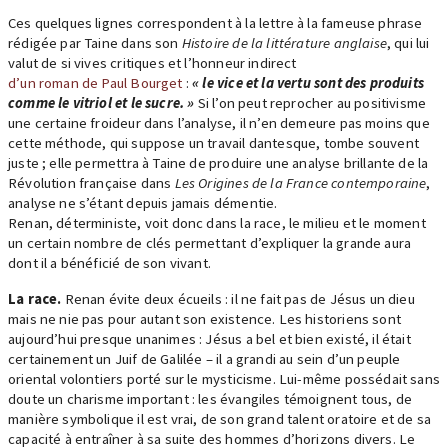
Ces quelques lignes correspondent à la lettre à la fameuse phrase
rédigée par Taine dans son
Histoire de la littérature anglaise
, qui lui
valut de si vives critiques et l’honneur indirect
d’un roman de Paul Bourget
:
« le vice et la vertu sont des produits
comme le vitriol et le sucre. »
Si l’on peut reprocher au positivisme
une certaine froideur dans l’analyse, il n’en demeure pas moins que
cette méthode, qui suppose un travail dantesque, tombe souvent
juste ; elle permettra à Taine de produire une analyse brillante de la
Révolution française dans
Les Origines de la France contemporaine
,
analyse ne s’étant depuis jamais démentie.
Renan, déterministe, voit donc dans la race, le milieu et le moment
un certain nombre de clés permettant d’expliquer la grande aura
dont il a bénéficié de son vivant.
La race.
Renan évite deux écueils : il ne fait pas de Jésus un dieu
mais ne nie pas pour autant son existence. Les historiens sont
aujourd’hui presque unanimes : Jésus a bel et bien existé, il était
certainement un Juif de Galilée – il a grandi au sein d’un peuple
oriental volontiers porté sur le mysticisme. Lui-même possédait sans
doute un charisme important : les évangiles témoignent tous, de
manière symbolique il est vrai, de son grand talent oratoire et de sa
capacité à entraîner à sa suite des hommes d’horizons divers. Le