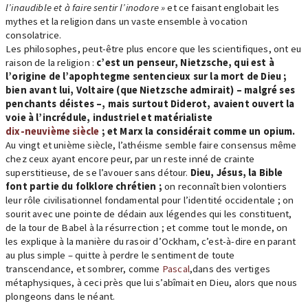
l’inaudible et à faire sentir l’inodore »
et ce faisant englobait les
mythes et la religion dans un vaste ensemble à vocation
consolatrice.
Les philosophes, peut-être plus encore que les scientifiques, ont eu
raison de la religion :
c’est un penseur, Nietzsche, qui est à
l’origine de l’apophtegme sentencieux sur la mort de Dieu ;
bien avant lui, Voltaire (que Nietzsche admirait) – malgré ses
penchants déistes –, mais surtout Diderot, avaient ouvert la
voie à l’incrédule, industriel et matérialiste
dix-neuvième siècle
; et Marx la considérait comme un opium.
Au vingt et unième siècle, l’athéisme semble faire consensus même
chez ceux ayant encore peur, par un reste inné de crainte
superstitieuse, de se l’avouer sans détour.
Dieu, Jésus, la Bible
font partie du folklore chrétien ;
on reconnaît bien volontiers
leur rôle civilisationnel fondamental pour l’identité occidentale ; on
sourit avec une pointe de dédain aux légendes qui les constituent,
de la tour de Babel à la résurrection ; et comme tout le monde, on
les explique à la manière du rasoir d’Ockham, c’est-à-dire en parant
au plus simple – quitte à perdre le sentiment de toute
transcendance, et sombrer, comme
Pascal
,dans des vertiges
métaphysiques, à ceci près que lui s’abîmait en Dieu, alors que nous
plongeons dans le néant.