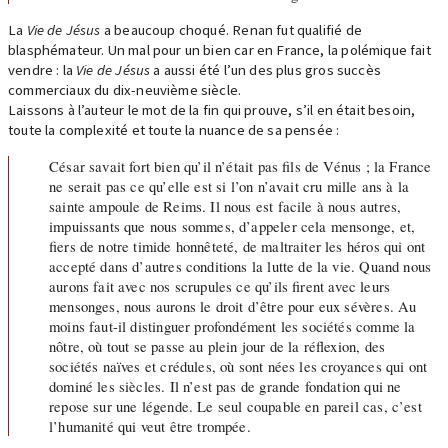
La
Vie de Jésus
a beaucoup choqué. Renan fut qualifié de
blasphémateur. Un mal pour un bien car en France, la polémique fait
vendre : la
Vie de Jésus
a aussi été l’un des plus gros succès
commerciaux du dix-neuvième siècle.
Laissons à l’auteur le mot de la fin qui prouve, s’il en était besoin,
toute la complexité et toute la nuance de sa pensée :
César savait fort bien qu’il n’était pas fils de Vénus ; la France
ne serait pas ce qu’elle est si l’on n’avait cru mille ans à la
sainte ampoule de Reims. Il nous est facile à nous autres,
impuissants que nous sommes, d’appeler cela mensonge, et,
fiers de notre timide honnêteté, de maltraiter les héros qui ont
accepté dans d’autres conditions la lutte de la vie. Quand nous
aurons fait avec nos scrupules ce qu’ils firent avec leurs
mensonges, nous aurons le droit d’être pour eux sévères. Au
moins faut-il distinguer profondément les sociétés comme la
nôtre, où tout se passe au plein jour de la réflexion, des
sociétés naïves et crédules, où sont nées les croyances qui ont
dominé les siècles. Il n’est pas de grande fondation qui ne
repose sur une légende. Le seul coupable en pareil cas, c’est
l’humanité qui veut être trompée.