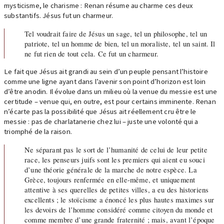
mysticisme, le charisme : Renan résume au charme ces deux
substantifs. Jésus fut un charmeur.
Tel voudrait faire de Jésus un sage, tel un philosophe, tel un
patriote, tel un homme de bien, tel un moraliste, tel un saint. Il
ne fut rien de tout cela. Ce fut un charmeur.
Le fait que Jésus ait grandi au sein d’un peuple pensant l’histoire
comme une ligne ayant dans l’avenir son point d’horizon est loin
d’être anodin. Il évolue dans un milieu où la venue du messie est une
certitude – venue qui, en outre, est pour certains imminente. Renan
n’écarte pas la possibilité que Jésus ait réellement cru être le
messie : pas de charlatanerie chez lui – juste une volonté qui a
triomphé de la raison.
Ne séparant pas le sort de l’humanité de celui de leur petite
race, les penseurs juifs sont les premiers qui aient eu souci
d’une théorie générale de la marche de notre espèce. La
Grèce, toujours renfermée en elle-même, et uniquement
attentive à ses querelles de petites villes, a eu des historiens
excellents ; le stoïcisme a énoncé les plus hautes maximes sur
les devoirs de l’homme considéré comme citoyen du monde et
comme membre d’une grande fraternité ; mais, avant l’époque