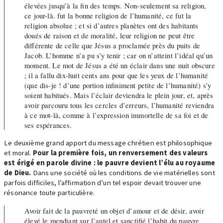
élevées jusqu’à la fin des temps. Non-seulement sa religion,
ce jour-là. fut la bonne religion de l’humanité, ce fut la
religion absolue ; et si d’autres planètes ont des habitants
doués de raison et de moralité, leur religion ne peut être
différente de celle que Jésus a proclamée près du puits de
Jacob. L’homme n’a pu s’y tenir ; car on n’atteint l’idéal qu’un
moment. Le mot de Jésus a été un éclair dans une nuit obscure
; il a fallu dix-huit cents ans pour que les yeux de l’humanité
(que dis-je ! d’une portion infiniment petite de l’humanité) s’y
soient habitués. Mais l’éclair deviendra le plein jour, et, après
avoir parcouru tous les cercles d’erreurs, l’humanité reviendra
à ce mot-là, comme à l’expression immortelle de sa foi et de
ses espérances.
Le deuxième grand apport du message chrétien est philosophique
et moral.
Pour la première fois, un renversement des valeurs
est érigé en parole divine : le pauvre devient l’élu au royaume
de Dieu.
Dans une société où les conditions de vie matérielles sont
parfois difficiles, l’affirmation d’un tel espoir devait trouver une
résonance toute particulière.
Avoir fait de la pauvreté un objet d’amour et de désir, avoir
élevé le mendiant sur l’autel et sanctifié l’habit du pauvre