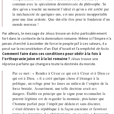
commun avec la spéculation désintéressée du philosophe. Se
dire qu’on a touché un moment l’idéal et qu’on a été arrêté par
la méchanceté de quelques-uns, est une pensée insupportable
pour une âme ardente. Que dut-elle être pour le fondateur d’un
monde nouveau !
Par ailleurs, le message de Jésus trouve un écho particulièrement
fort dans le contexte de la domination romaine. Même si l’Empire n’a
jamais cherché à assimiler de force le peuple juif à ses valeurs, il a
pesé sur la reconstitution d’un État d’Israël et l’a empêché
de facto
.
Comment faire dans ces conditions pour obéir à la fois à
l’orthopraxie juive et à la loi romaine ?
Jésus trouve une
réponse parfaite qui changera toute la destinée du monde.
Par ce mot : « Rendez à César ce qui est à César et à Dieu ce
qui est à Dieu, » il a créé quelque chose d’étranger à la
politique, un refuge pour les âmes au milieu de l’empire de la
force brutale. Assurément, une telle doctrine avait ses
dangers. Établir en principe que le signe pour reconnaître le
pouvoir légitime est de regarder la monnaie, proclamer que
l’homme parfait paye l’impôt par dédain et sans discuter,
c’était détruire la république à la façon ancienne et favoriser
toutes les tyrannies. Le christianisme, en ce sens, a beaucoup