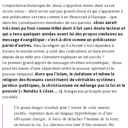
L’importance historique de Jésus s’apprécie moins dans sa vie
stricto sensu
– dont on ne sait pas grand chose et qui s’apparente à
une prédication sectaire comme il en fleurissait à l’époque – que
dans les conséquences mondiales de ses paroles.
Jésus aurait
très bien pu finir comme Hillel dont il fut sans doute lecteur et
qui a tenu quelques années avant lui des propos similaires au
message évangélique : c’est-à-dire comme un prédicateur
parmi d’autres.
Mais la religion qu’il a fondé s’est répandue à
travers le monde entier, a créé des civilisations et dure encore
depuis deux mille ans. Comment expliquer un tel succès ?
Le premier grand apport du message chrétien est politique ; Jésus
pose les bases d’une séparation entre le pouvoir spirituel et le
pouvoir temporel.
Alors que l’Islam, le Judaïsme et même la
religion des Romains constituent de véritables systèmes
juridico-politiques, le christianisme ne mélange pas la foi et le
pouvoir (« Rendez à César… »).
Dangereux précepte pour les
sociétés :
Un grand danger résultait pour l’avenir de cette morale
exaltée, exprimée dans un langage hyperbolique et d’une
effrayante énergie. À force de détacher l’homme de la terre,
on brisait la vie. Le chrétien sera loué d’être mauvais fils,