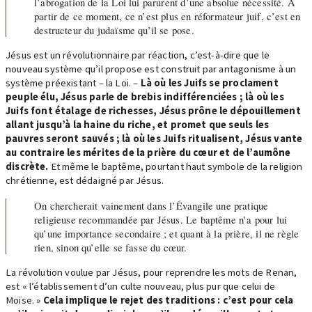
l’abrogation de la Loi lui parurent d’une absolue nécessité. À
partir de ce moment, ce n’est plus en réformateur juif, c’est en
destructeur du judaïsme qu’il se pose.
Jésus est un révolutionnaire par réaction, c’est-à-dire que le
nouveau système qu’il propose est construit par antagonisme à un
système préexistant – la Loi. –
Là où les Juifs se proclament
peuple élu, Jésus parle de brebis indifférenciées ; là où les
Juifs font étalage de richesses, Jésus prône le dépouillement
allant jusqu’à la haine du riche, et promet que seuls les
pauvres seront sauvés ; là où les Juifs ritualisent, Jésus vante
au contraire les mérites de la prière du cœur et de l’aumône
discrète.
Et même le baptême, pourtant haut symbole de la religion
chrétienne, est dédaigné par Jésus.
On chercherait vainement dans l’Évangile une pratique
religieuse recommandée par Jésus. Le baptême n’a pour lui
qu’une importance secondaire ; et quant à la prière, il ne règle
rien, sinon qu’elle se fasse du cœur.
La révolution voulue par Jésus, pour reprendre les mots de Renan,
est « l’établissement d’un culte nouveau, plus pur que celui de
Moïse. »
Cela implique le rejet des traditions : c’est pour cela