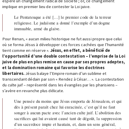
espère un changement radical de société ; or, ce changement
implique en premier lieu de contester la Loi juive.
Le Pentateuque a été […] le premier code de la terreur
religieuse. Le judaïsme a donné l’exemple d’un dogme
immuable, armé du glaive.
Pour Renan, « aucun milieu historique ne fut aussi propre que celui
où se forma Jésus à développer ces forces cachées que l’humanité
tient comme en réserve ».
Jésus, en effet, a bénéficié de
l’opportunité d’une double contestation – l’emprise de la Loi
juive de plus en plus remise en cause par ses propres adeptes,
et la domination romaine qui favorise les doctrines
libertaires.
Jésus balaye l’Empire romain d’un sublime et
transcendant dédain par son « Rendez à César… ». La contestation
du culte juif – représenté dans les évangiles par les pharisiens –
s’avère en revanche plus délicate.
Une pensée du moins que Jésus emporta de Jérusalem, et qui
dès à présent paraît chez lui enracinée, c’est qu’il ne faut
songer à aucun pacte avec l’ancien culte juif. L’abolition des
sacrifices qui lui avaient causé tant de dégoût, la suppression
d’un sacerdoce impie et hautain, et, dans un sens général,