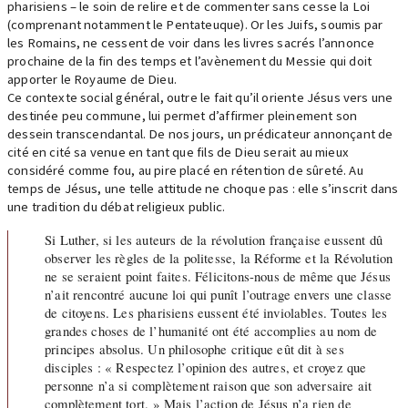
pharisiens – le soin de relire et de commenter sans cesse la Loi
(comprenant notamment le Pentateuque). Or les Juifs, soumis par
les Romains, ne cessent de voir dans les livres sacrés l’annonce
prochaine de la fin des temps et l’avènement du Messie qui doit
apporter le Royaume de Dieu.
Ce contexte social général, outre le fait qu’il oriente Jésus vers une
destinée peu commune, lui permet d’affirmer pleinement son
dessein transcendantal. De nos jours, un prédicateur annonçant de
cité en cité sa venue en tant que fils de Dieu serait au mieux
considéré comme fou, au pire placé en rétention de sûreté. Au
temps de Jésus, une telle attitude ne choque pas : elle s’inscrit dans
une tradition du débat religieux public.
Si Luther, si les auteurs de la révolution française eussent dû
observer les règles de la politesse, la Réforme et la Révolution
ne se seraient point faites. Félicitons-nous de même que Jésus
n’ait rencontré aucune loi qui punît l’outrage envers une classe
de citoyens. Les pharisiens eussent été inviolables. Toutes les
grandes choses de l’humanité ont été accomplies au nom de
principes absolus. Un philosophe critique eût dit à ses
disciples : « Respectez l’opinion des autres, et croyez que
personne n’a si complètement raison que son adversaire ait
complètement tort. » Mais l’action de Jésus n’a rien de