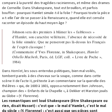
compare à la pureté des tragédies raciniennes, et même des drames
de Corneille. Dans Shakespeare, tout est brouillon, et parfois
bouffon : pourquoi Hamlet simule-t-il la folie ? Pourquoi toute la pièce
a-t-elle l’air de se passer à la Renaissance, quand elle est censée
raconter un épisode du haut moyen âge ?
Johnson sera des premiers à blâmer les « faiblesses »
d’Hamlet, son caractère velléitaire, l’absence de nécessité de
la folie simulée. Que ne penseront pas là-dessus les Français
de l’esprit classique !
(Commentaire d’Yves Florenne, in Shakespeare,
Hamlet
Othello Macbeth
, Paris, éd. LGF, coll. « Livre de Poche »,
1984)
Dans
Hamlet
, les sous-entendus politiques, bien mal voilés,
tombent pareils à des cheveux sur la soupe, comme dans cette
scène II de l’acte II, prétexte à un commentaire sur la querelle des
théâtres « qui, de 1600 à 1601, opposa notamment Ben Johnson,
champion des « Enfants de la Chapelle », à Dekker et Marston joués
au Globe » (Y. Florenne).
Les romantiques ont loué Shakespeare (être Shakespeare ou
rien, disait Musset) : c’est que « le mal d’Hamlet, c’est le mal
du siècle » (Y. Florenne) ; c’est aussi que ses pièces sont