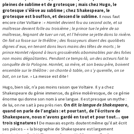
pleines de sublime et de grotesque ; mais chez Hugo, le
grotesque s’élève au sublime ; chez Shakespeare, le
grotesque est bouffon, et descend le sublime.
Il nous faut
encore citer Voltaire :
« Hamlet devient fou au second acte, et sa
maîtresse devient folle au troisième ; le prince tue le père de sa
maîtresse, feignant de tuer un rat, et l’héroïne se jette dans la rivière.
On fait sa fosse sur le théâtre ; des fossoyeurs disent des quolibets
dignes d’eux, en tenant dans leurs mains des têtes de morts ; le
prince Hamlet répond à leurs grossièretés abominables par des folies
non moins dégoûtantes. Pendant ce temps-là, un des acteurs fait la
conquête de la Pologne. Hamlet, sa mère, et son beau-père, boivent
ensemble sur le théâtre : on chante à table, on s’y querelle, on se
bat, on se tue. »
La messe est dite !
Hugo, bien sûr, n’a pas moins raison que Voltaire. Il y a chez
Shakespeare du génie immense, du génie moliéresque, de ce génie
énorme qui donne son nom à une langue. Il est presque un mythe :
de lui, on ne sait à peu près rien.
On dit
la langue de Shakespeare
,
quand on parle de l’anglais : et pourtant, de l’écriture de
Shakespeare, nous n’avons gardé en tout et pour tout… que
trois signatures !
De mauvais esprits doutent même qu’il ait écrit
ses pièces – « la biographie de Shakespeare est largement