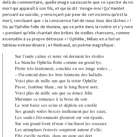
delà du commentaire, quelle image saisissante que ce spectre du roi
mort qui apparaît à son fils, et qui lui dit : Venge-moi ! Qu’Hamlet
pensant au suicide, y renonçant par peur de cet inconnu qu’est la
mort, concluant que « la conscience fait de nous tous des lâches » !
Ou qu’Ophélie folle de douleur, qui se jette dans la rivière et s’y noie
« pendant qu’elle chantait des bribes de vieilles chansons, comme
insensible à sa propre détresse » ! Ophélie, Millais en a fait un
tableau extraordinaire ; et Rimbaud, un poème magnifique :
Sur l’onde calme et noire où dorment les étoiles
La blanche Ophélia flotte comme un grand lys,
Flotte très lentement, couchée en ses longs voiles…
– On entend dans les bois lointains des hallalis.
Voici plus de mille ans que la triste Ophélie
Passe, fantôme blanc, sur le long fleuve noir;
Voici plus de mille ans que sa douce folie
Murmure sa romance à la brise du soir.
Le vent baise ses seins et déploie en corolle
Ses grands voiles bercés mollement par les eaux;
Les saules frissonnants pleurent sur son épaule,
Sur son grand front rêveur s’inclinent les roseaux.
Les nénuphars froissés soupirent autour d’elle;
Elle éveille parfois, dans un aune qui dort,