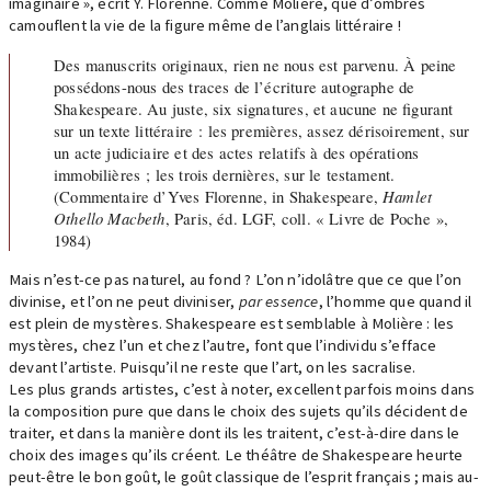
imaginaire », écrit Y. Florenne. Comme Molière, que d’ombres
camouflent la vie de la figure même de l’anglais littéraire !
Des manuscrits originaux, rien ne nous est parvenu. À peine
possédons-nous des traces de l’écriture autographe de
Shakespeare. Au juste, six signatures, et aucune ne figurant
sur un texte littéraire : les premières, assez dérisoirement, sur
un acte judiciaire et des actes relatifs à des opérations
immobilières ; les trois dernières, sur le testament.
(Commentaire d’Yves Florenne, in Shakespeare,
Hamlet
Othello Macbeth
, Paris, éd. LGF, coll. « Livre de Poche »,
1984)
Mais n’est-ce pas naturel, au fond ? L’on n’idolâtre que ce que l’on
divinise, et l’on ne peut diviniser,
par essence
, l’homme que quand il
est plein de mystères. Shakespeare est semblable à Molière : les
mystères, chez l’un et chez l’autre, font que l’individu s’efface
devant l’artiste. Puisqu’il ne reste que l’art, on les sacralise.
Les plus grands artistes, c’est à noter, excellent parfois moins dans
la composition pure que dans le choix des sujets qu’ils décident de
traiter, et dans la manière dont ils les traitent, c’est-à-dire dans le
choix des images qu’ils créent. Le théâtre de Shakespeare heurte
peut-être le bon goût, le goût classique de l’esprit français ; mais au-