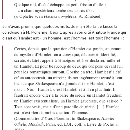
Quelque nid, d’où s’échappe un petit frisson d’aile :
– Un chant mystérieux tombe des astres d’or.
(« Ophélie », in
Poésies complètes
, A. Rimbaud)
Je n’avais promis que quelques mots. Je m’arrête là. Je laisse la
conclusion à M. Florenne. Il écrit, après avoir cité Anatole France qui
disait qu’Hamlet est « un homme, est l’homme, est tout l’homme » :
Certes, depuis que la question d’Hamlet est posée, au centre
du mystère d’Hamlet, on a convoqué, découvert, identifié,
scruté, éclairé, appelé à témoigner et à se déclarer, mille et
un Hamlet. Et pour beaucoup de ceux qui ont posé devant lui,
pour les romantiques surtout, Goethe en tête, Hamlet n’a été
qu’un autoportrait, un miroir ; ils ont ingénument avoué à leur
insu ce que Shakespeare n’a jamais dit : « Hamlet, c’est
moi. » Non : Hamlet, c’est Hamlet, et à n’en plus finir. Il
faudrait encore citer à la barre du siècle un Hamlet freudien,
un Hamlet existentialiste, un Hamlet gauchiste, que sais-je ?
Tous sont vrais, mais d’une parcelle de vérité. […] Hamlet
est, n’est rien de moins que tout l’homme.
(Commentaire d’Yves Florenne, in Shakespeare,
Hamlet
Othello Macbeth
, Paris, éd. LGF, coll. « Livre de Poche »,
1984)