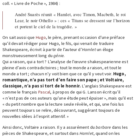
coll. « Livre de Poche », 1984) :
André Suarès réunit « Hamlet, avec Timon, Macbeth, le roi
Lear, le noir Othello » : ces « Titans se dressent sur l’horizon
et portent le ciel de la tragédie. »
On sait aussi que
Hugo
, le père, prenant occasion d’une préface
qu’il devait rédiger pour Hugo, le fils, qui venait de traduire
Shakespeare, écrivit à partir de l’auteur d’
Hamlet
un éloge
monstrueusement long du
génie
.
Qui a raison, qui a tort ? L’analyse de l’œuvre shakespearienne est
pleine d’avis contradictoires ; tout le monde a raison, et tout le
monde a tort ; chacun n’y voit bien que ce qu’il y veut voir.
Hugo,
romantique, n’a pas tort d’en faire son pape ; et Voltaire,
classique, n’a pas si tort de le honnir.
L’anglais Shakespeare est
comme le français
Pascal
, à propos de qui G. Lanson écrit qu’il
« n’est pas de ces auteurs qu’une étude peut épuiser », mais qu’il est
« du petit nombre que la lecture seule révèle, et qui, une fois lus
peuvent toujours se relire, découvrant, suggérant toujours de
nouvelles idées à l’esprit attentif. »
Ainsi donc, Voltaire a raison. Il y a assurément du
barbare
dans les
pièces de Shakespeare, et surtout dans
Hamlet
, quand on les