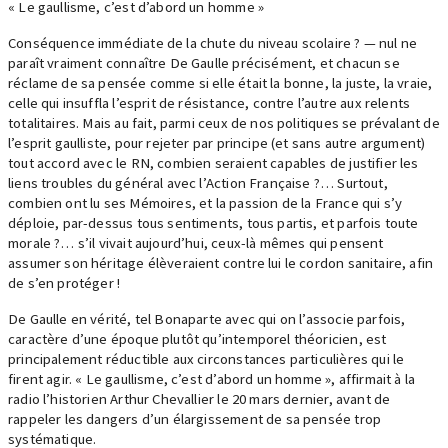
« Le gaullisme, c’est d’abord un homme »
Conséquence immédiate de la chute du niveau scolaire ? — nul ne
paraît vraiment connaître De Gaulle précisément, et chacun se
réclame de sa pensée comme si elle était la bonne, la juste, la vraie,
celle qui insuffla l’esprit de résistance, contre l’autre aux relents
totalitaires. Mais au fait, parmi ceux de nos politiques se prévalant de
l’esprit gaulliste, pour rejeter par principe (et sans autre argument)
tout accord avec le RN, combien seraient capables de justifier les
liens troubles du général avec l’Action Française ?… Surtout,
combien ont lu ses Mémoires, et la passion de la France qui s’y
déploie, par-dessus tous sentiments, tous partis, et parfois toute
morale ?… s’il vivait aujourd’hui, ceux-là mêmes qui pensent
assumer son héritage élèveraient contre lui le cordon sanitaire, afin
de s’en protéger !
De Gaulle en vérité, tel Bonaparte avec qui on l’associe parfois,
caractère d’une époque plutôt qu’intemporel théoricien, est
principalement réductible aux circonstances particulières qui le
firent agir. « Le gaullisme, c’est d’abord un homme », affirmait à la
radio l’historien Arthur Chevallier le 20 mars dernier, avant de
rappeler les dangers d’un élargissement de sa pensée trop
systématique.