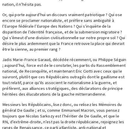
nation, il n’hésita pas.
Or, qui porte aujourd’hui un discours vraiment patriotique ? Qui ose
encore se proclamer nationaliste, et préfère sans ambiguïté à
l’Europe fédérale l’Europe des Nations ? Qui s’inquiète de la
disparition de l’identité française, et de la submersion migratoire ?
Qui s’émeut d’une division civilisationnelle sur notre propre sol ? Qui
désire le plus ardemment que la France retrouve la place qui devrait
être la sienne, au premier rang ?
Jadis Marie-France Garaud, décédée récemment, ou Philippe Séguin
; aujourd’hui, force est de le constater, les partis du Rassemblement
national, de Reconquête, et maintenant Éric Ciotti avec ceux qui le
suivront, plutôt que ces Républicains outragés dont le gaullisme est
tout relatif, parce qu’ils associent le nationalisme à la guerre, et
préfèrent, aux alliances stratégiques, des déclarations de principe
héritées des élucubrations de la gauche mitterrandienne.
Messieurs les Républicains, lisez donc, ou relisez les Mémoires du
général De Gaulle ; et si, comme Emmanuel Macron, vous pensez
toujours que Nicolas Sarkozy est l’héritier de De Gaulle, et que le
RN, d’extrême-droite, n’est pas la droite républicaine, rejoignez les
rangs de Renaissance, ce parti atlantiste, anti-national et