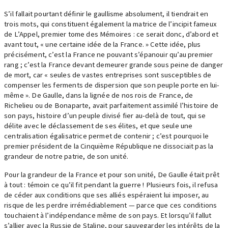
S’il fallait pourtant définir le gaullisme absolument, il tiendrait en
trois mots, qui constituent également la matrice de l’incipit fameux
de L’Appel, premier tome des Mémoires : ce serait donc, d’abord et
avant tout, « une certaine idée de la France. » Cette idée, plus
précisément, c’est la France ne pouvant s’épanouir qu’au premier
rang ; c’est la France devant demeurer grande sous peine de danger
de mort, car « seules de vastes entreprises sont susceptibles de
compenser les ferments de dispersion que son peuple porte en lui-
même ». De Gaulle, dans la lignée de nos rois de France, de
Richelieu ou de Bonaparte, avait parfaitement assimilé l’histoire de
son pays, histoire d’un peuple divisé fier au-delà de tout, qui se
délite avec le déclassement de ses élites, et que seule une
centralisation égalisatrice permet de contenir ; c’est pourquoi le
premier président de la Cinquième République ne dissociait pas la
grandeur de notre patrie, de son unité.
Pour la grandeur de la France et pour son unité, De Gaulle était prêt
à tout : témoin ce qu’il fit pendant la guerre ! Plusieurs fois, il refusa
de céder aux conditions que ses alliés espéraient lui imposer, au
risque de les perdre irrémédiablement — parce que ces conditions
touchaient à l’indépendance même de son pays. Et lorsqu’il fallut
s’allier avec la Russie de Staline, pour sauvegarder les intérêts de la