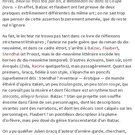
forces, deux ou trois fois par an, à Wimbledon ou dans la Coupe
Davis. »
En effet, Balzac et Flaubert ont fait preuve de deux
pratiques extrêmement différentes du même art ; on ne sait trop
que penser de cette assertion bizarrement amenée, que du reste
nul n’ignore.
Au fait, le lecteur ne trouva pas tant dans ce livre de réflexions
strictement littéraires ; l’auteur ne parle guère que du roman du dix-
neuvième, et dans ce cadre étroit, s’arrête à
Balzac
,
Flaubert
,
Stendhal
(et Proust, mais le dix-neuvième littéraire excède les
bornes du dix-neuvième temporel). D’autres écrivains, bien sûr, sont
évoqués (Zola,
Racine
quelquefois), mais passagèrement. Quant aux
premiers, Gracq, fidèle à son style, s’épanche en poncifs
superbement dits : Stendhal ? inventeur — érotique — de monde
éthéré d’opéra italien, un peu
boulangiste
, un peu
talon rouge
, qui
ne connaît pas la misère et dont l’écriture est un rythme tout en
staccato
,
allegro furioso
. Balzac ? titan qui projette son souffle
énorme dans l’âme de ses personnages, dont les descriptions
vivantes sont des narrations, et dont les décors sont calqués sur les
personnages. Flaubert ? un pointilleux descripteur à la plume
d’orfèvre, mais peu doué du génie transcendantal d’un Balzac.
On a pu qualifier Julien Gracq d’auteur d’arrière-garde, cherchant,