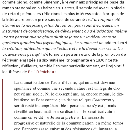
comme Giono, comme Simenon, à revenir aux principes de base du
roman stendhalien ou balzacien. Certes, il semble né avec un siècle
de retard ; même ses réflexions les plus intéressantes à propos de
la littérature ont un je ne sais quoi de suranné :
« J’ai toujours été
étonné de la méprise qui fait du roman, pour tant d’écrivains, un
instrument de connaissance, de dévoilement ou d’élucidation (même
Proust pensait que sa gloire allait se jouer sur la découverte de
quelques grandes lois psychologiques). Le roman est un
addendum
à
la création, addendum qui ne l’éclaire et ne la dévoile en rien ».
Ne
trouvez-vous pas qu’il s’étonne un peu en retard de la promotion de
l’écrivain engagée au dix-huitième, triomphante en 1830 ? Cette
réflexion, d’ailleurs, semble l’animer particulièrement, et il rejoint là
les thèses de
Paul Bénichou
:
La dramatisation de l’acte d’écrire, qui nous est devenue
spontanée et comme une seconde nature, est un legs du dix-
neuvième siècle. Ni le dix-septième, ni, encore moins, le dix-
huitième ne l’ont connue ; un drame tel que
Chatterton
y
serait resté incompréhensible ; personne ne s’y est jamais
réveillé un beau matin en se disant : « Je serai écrivain »,
comme on se dit : « Je serai prêtre ». La nécessité
progressive et naturelle de la communication, en même temps
que l’apprentissage enivrant des résistances du langage, a