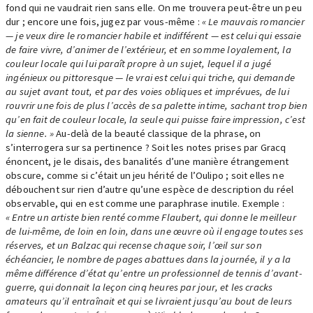
fond qui ne vaudrait rien sans elle. On me trouvera peut-être un peu
dur ; encore une fois, jugez par vous-même :
« Le mauvais romancier
— je veux dire le romancier habile et indifférent — est celui qui essaie
de faire vivre, d’animer de l’extérieur, et en somme loyalement, la
couleur locale qui lui paraît propre à un sujet, lequel il a jugé
ingénieux ou pittoresque — le vrai est celui qui triche, qui demande
au sujet avant tout, et par des voies obliques et imprévues, de lui
rouvrir une fois de plus l’accès de sa palette intime, sachant trop bien
qu’en fait de couleur locale, la seule qui puisse faire impression, c’est
la sienne. »
Au-delà de la beauté classique de la phrase, on
s’interrogera sur sa pertinence ? Soit les notes prises par Gracq
énoncent, je le disais, des banalités d’une manière étrangement
obscure, comme si c’était un jeu hérité de l’Oulipo ; soit elles ne
débouchent sur rien d’autre qu’une espèce de description du réel
observable, qui en est comme une paraphrase inutile. Exemple :
« Entre un artiste bien renté comme Flaubert, qui donne le meilleur
de lui-même, de loin en loin, dans une œuvre où il engage toutes ses
réserves, et un Balzac qui recense chaque soir, l’œil sur son
échéancier, le nombre de pages abattues dans la journée, il y a la
même différence d’état qu’entre un professionnel de tennis d’avant-
guerre, qui donnait la leçon cinq heures par jour, et les cracks
amateurs qu’il entraînait et qui se livraient jusqu’au bout de leurs