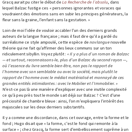
Gracq aurait pu citer le début de
La Recherche de l’absolu
, dans
lequel Balzac fustige ces « personnes ignorantes et voraces qui
voudraient des émotions sans en subir les principes générateurs, la
fleur sans la graine, l’enfant sans la gestation. »
Loin de moi l’idée de vouloir accabler l’un des derniers grands
auteurs de la langue française ; mais il faut dire qu’il a gardé du
surréalisme ce style ampoulé, cette espèce de
novlangue
nouvelle
théorie qui ne fait qu’affirmer des lieux communs sur un ton
ridiculement sibyllin. Voyez plutôt :
« Il y a plus d’un roman de Balzac
— et surtout, reconnaissons-le, plus d’un Balzac du second rayon —,
où l’essence du livre semble bien être, non pas le rapport de
l’homme avec son semblable ou avec la société, mais plutôt le
rapport de l’homme avec le médiat matérialisé et monnayé de ces
grandes entités intimidantes : avec le Mobilier et l’Immobilier. »
N’est-ce pas là une manière d’expliquer avec une inutile complexité
ce qu’à peu près tout le monde sait déjà sur Balzac ? C’est d’une
préciosité de chambre bleue : ainsi, l’on m’expliquera l’intérêt des
majuscules sur les deux derniers substantifs.
Il y a comme une discordance, dans cet ouvrage, entre la forme et le
fond ; Hugo disait que « la forme, c’est le fond qui remonte à la
surface » ; chez Gracq, la forme sert d’embellissement suprême à un