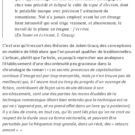
chez tous précédé et éclipsé le culte du
signe d’élection
, dont
le préalable marque avec précision l’avènement du
romantisme. Nul n’a jamais employé avant lui cet étrange
futur intransitif qui seul érige vraiment, et abusivement, le
travail de la plume en énigme :
j’écrirai
.
(
En lisant en écrivant
, J. Gracq)
C’est vrai qu’il ressort des théories de Julien Gracq des conceptions
en matière de littérature que l’on pourrait qualifier de traditionnelles.
L’artisan, plutôt que l’artiste, va jusqu’à reprocher aux analepses
l’établissement d’une discontinuité peu gracieuse dans la
chronologie du roman !
« Les secrets processus de capitalisation
continue (l’image est par trop mercantile, mais je n’en trouve pas de
meilleure) qui, à l’œuvre tout au long du progrès d’un ouvrage de
fiction, contribuent de façon sans doute décisive à son
enrichissement, sont une des parties les moins étudiées de la
technique romanesque (étant bien entendu que la technique est ce
qui ne s’apprend pas, et ne prend effet dans un livre qu’a posteriori).
Il y a lieu de croire, en tout cas, qu’ils sont liés plus qu’on ne croit au
respect de la durée sous sa forme vectorielle, et peuvent être
perturbés par la fréquence trop grande, dans un récit, des « retours
amont ». »