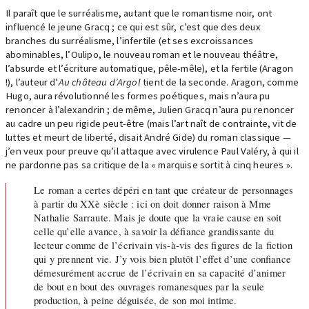
Il paraît que le surréalisme, autant que le romantisme noir, ont
influencé le jeune Gracq ; ce qui est sûr, c’est que des deux
branches du surréalisme, l’infertile (et ses excroissances
abominables, l’Oulipo, le nouveau roman et le nouveau théâtre,
l’absurde et l’écriture automatique, pêle-mêle), et la fertile (Aragon
!), l’auteur d’
Au château d’Argol
tient de la seconde. Aragon, comme
Hugo, aura révolutionné les formes poétiques, mais n’aura pu
renoncer à l’alexandrin ; de même, Julien Gracq n’aura pu renoncer
au cadre un peu rigide peut-être (mais l’art naît de contrainte, vit de
luttes et meurt de liberté, disait André Gide) du roman classique —
j’en veux pour preuve qu’il attaque avec virulence Paul Valéry, à qui il
ne pardonne pas sa critique de la « marquise sortit à cinq heures ».
Le roman a certes dépéri en tant que créateur de personnages
à partir du XXè siècle : ici on doit donner raison à Mme
Nathalie Sarraute. Mais je doute que la vraie cause en soit
celle qu’elle avance, à savoir la défiance grandissante du
lecteur comme de l’écrivain vis-à-vis des figures de la fiction
qui y prennent vie. J’y vois bien plutôt l’effet d’une confiance
démesurément accrue de l’écrivain en sa capacité d’animer
de bout en bout des ouvrages romanesques par la seule
production, à peine déguisée, de son moi intime.