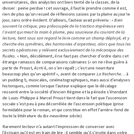
universitaires, des analystes ont bien tenté de la classer, de la
diviser : peine perdue ! cet ouvrage, il faut le prendre comme il est,
rien de plus qu’un recueil de réflexions saisies par la plume au jour le
jour, sans ordre évident. D’ailleurs, l’auteur avait prévenu :
« Bien
souvent la critique, peu préoccupée de la traction impérieuse vers
l’avant qui meut la main à plume, peu soucieuse du courant de la
lecture, tient sous son regard le livre comme un champ déployé, et y
cherche des symétries, des harmonies d’arpenteur, alors que tous les
secrets opératoires y relèvent exclusivement de la mécanique des
fluides. »
Non, décidément, il ne faut pas chercher d’ordre dans cet
étrange ramassis de comparaisons culinaires (« on ne rêve guère à
partir de Proust, écrit-il, on s’en repaît ; c’est une nourriture
beaucoup plus qu’un apéritif », avant de comparer
La Recherche
… à
un pudding !), musicales, cinématographiques, mais aussi d’analyses
historiques, comme lorsque l’auteur explique que le décalage
ressenti entre la société d’Ancien Régime et la période s’étendant
de Louis-Philippe à Marcel Proust tient dans le fait que l’ascension
sociale s’est peu à peu décorrélée de l’ascension politique (prise
formidable pour le roman, et qui constitue en effet l’arrière-fond de
toute la littérature du dix-neuvième siècle).
Rarement lecteur n’a autant l’impression de converser avec
l’écrivain qu’il est en train de lire : il semble qu’il s’invite dans votre