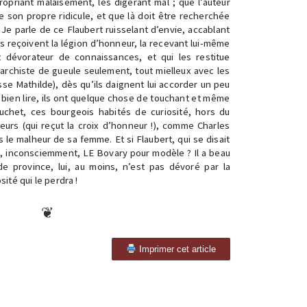
ropriant malaisément, les digérant mal ; que l’auteur
e son propre ridicule, et que là doit être recherchée
. Je parle de ce Flaubert ruisselant d’envie, accablant
s reçoivent la légion d’honneur, la recevant lui-même
t dévorateur de connaissances, et qui les restitue
archiste de gueule seulement, tout mielleux avec les
se Mathilde), dès qu’ils daignent lui accorder un peu
 à bien lire, ils ont quelque chose de touchant et même
uchet, ces bourgeois habités de curiosité, hors du
eurs (qui reçut la croix d’honneur !), comme Charles
s le malheur de sa femme. Et si Flaubert, qui se disait
, inconsciemment, LE Bovary pour modèle ? Il a beau
de province, lui, au moins, n’est pas dévoré par la
osité qui le perdra !
Imprimer cet article