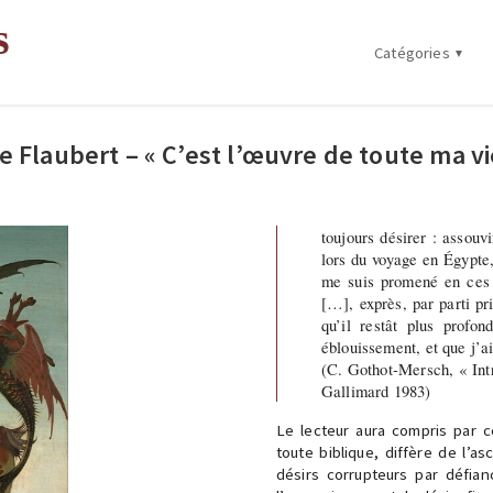
s
Catégories
Mes articles sur la
littérature
e Flaubert – « C’est l’œuvre de toute ma vi
Mes articles politiques
Mes œuvres
toujours désirer : assouvi
lors du voyage en Égypte,
me suis promené en ces 
[…], exprès, par parti pr
qu’il restât plus profo
éblouissement, et que j’a
(C. Gothot-Mersch, « Int
Gallimard 1983)
Le lecteur aura compris par 
toute biblique, diffère de l’as
désirs corrupteurs par défianc