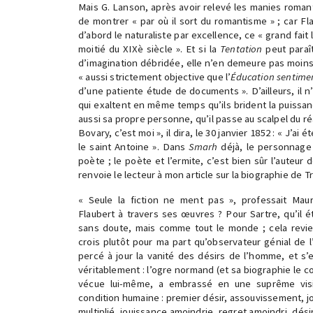
Mais G. Lanson, après avoir relevé les manies roman
de montrer « par où il sort du romantisme » ; car Fl
d’abord le naturaliste par excellence, ce « grand fait
moitié du XIXè siècle ». Et si la
Tentation
peut paraî
d’imagination débridée, elle n’en demeure pas moins
« aussi strictement objective que l’
Éducation sentime
d’une patiente étude de documents ». D’ailleurs, il 
qui exaltent en même temps qu’ils brident la puissanc
aussi sa propre personne, qu’il passe au scalpel du ré
Bovary, c’est moi », il dira, le 30 janvier 1852 : « J’a
le saint Antoine ». Dans
Smarh
déjà, le personnage 
poète ; le poète et l’ermite, c’est bien sûr l’auteur
renvoie le lecteur à mon article sur la biographie de Tr
« Seule la fiction ne ment pas », professait Mau
Flaubert à travers ses œuvres ? Pour Sartre, qu’il éta
sans doute, mais comme tout le monde ; cela revient
crois plutôt pour ma part qu’observateur génial de l’
percé à jour la vanité des désirs de l’homme, et s’e
véritablement : l’ogre normand (et sa biographie le conf
vécue lui-même, a embrassé en une suprême visi
condition humaine : premier désir, assouvissement, j
multiplié, jouissance amoindrie, regret amoindri, désir