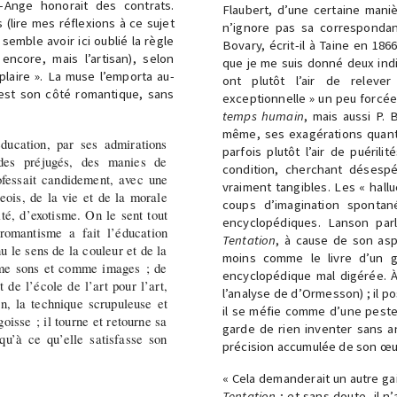
l-Ange honorait des contrats.
Flaubert, d’une certaine maniè
 (lire mes réflexions à ce sujet
n’ignore pas sa corresponda
, semble avoir ici oublié la règle
Bovary, écrit-il à Taine en 186
 encore, mais l’artisan), selon
que je me suis donné deux ind
 plaire ». La muse l’emporta au-
ont plutôt l’air de releve
’est son côté romantique, sans
exceptionnelle » un peu forcée
temps humain
, mais aussi P.
même, ses exagérations quant 
 éducation, par ses admirations
parfois plutôt l’air de puéri
 des préjugés, des manies de
condition, cherchant désespér
fessait candidement, avec une
vraiment tangibles. Les « hallu
eois, de la vie et de la morale
coups d’imagination spontan
ité, d’exotisme. On le sent tout
encyclopédiques. Lanson parl
romantisme a fait l’éducation
Tentation
, à cause de son as
u le sens de la couleur et de la
moins comme le livre d’un g
me sons et comme images ; de
encyclopédique mal digérée. À 
de l’école de l’art pour l’art,
l’analyse de d’Ormesson) ; il 
on, la technique scrupuleuse et
il se méfie comme d’une peste,
oisse ; il tourne et retourne sa
garde de rien inventer sans an
squ’à ce qu’elle satisfasse son
précision accumulée de son œu
« Cela demanderait un autre gail
Tentation
; et sans doute, il n’