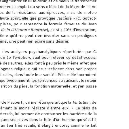
d’augmenter en lui le désir, et de mieux le transformer
ement complet du sens officiel de la légende : il ne
ites de la résistance aux épreuves, mais de mettre
ctivité spirituelle que provoque l’ascèse » (C. Gothot-
éplaise, pour reprendre la formule fameuse de Jean
 de la littérature française
), c’est « 10% d’inspiration,
ême qu’il ne peut rien inventer sans un prodigieux
e, il ne peut rien écrire sans désirer.
s des analyses psychanalytiques répertoriés par C.
r de
La Tentation
, sauf pour relever ce détail exquis,
é des autres, elles font à peu près le même effet que
 dogmes religieux qui se succèdent dans son propre
idicules, dans toute leur vanité ! Pêle-mêle tournoient
œdipe évidemment, les tendances au sadisme, le retour
arition du père, la fonction maternelle, et j’en passe
e de Flaubert ; on me rétorquerait que la
Tentation
, de
ément le moins réaliste d’entre eux. « Le biais de
t-Mersch, lui permet de contourner les barrières de la
laçant ses rêves dans la tête d’un homme qui vécut à
n lieu très reculé, il élargit encore, comme le fait