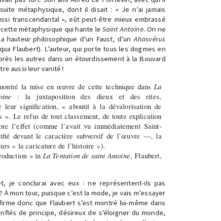
uite métaphysique, dont il disait : « Je n’ai jamais
ssi transcendantal », eût peut-être mieux embrassé
cette métaphysique qui hante le
Saint Antoine
. On ne
 la hauteur philosophique d’un Faust, d’un
Ahasvérus
qua Flaubert). L’auteur, qui porte tous les dogmes en
 après les autres dans un étourdissement à la Bouvard
re aussi leur vanité !
ontré la mise en œuvre de cette technique dans
La
oine
: la juxtaposition des dieux et des rites,
leur signification, « aboutit à la dévalorisation de
 ». Le refus de tout classement, de toute explication
core l’effet (comme l’avait vu immédiatement Saint-
ifié devant le caractère subversif de l’œuvre —, la
urs « la caricature de l’histoire »).
roduction » in
La Tentation de saint Antoine
, Flaubert,
t, je conclurai avec eux : ne représentent-ils pas
 À mon tour, puisque c’est la mode, je vais m’essayer
affirme donc que Flaubert s’est montré lui-même dans
enflés de principe, désireux de s’éloigner du monde,