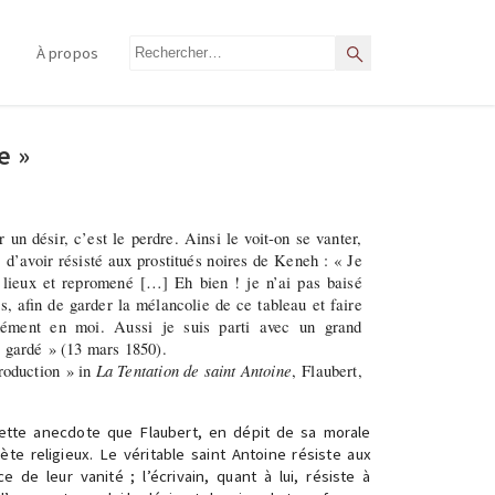
Rechercher
À propos
Rechercher
e »
r un désir, c’est le perdre. Ainsi le voit-on se vanter,
 d’avoir résisté aux prostitués noires de Keneh : « Je
lieux et repromené […] Eh bien ! je n’ai pas baisé
is, afin de garder la mélancolie de ce tableau et faire
ndément en moi. Aussi je suis parti avec un grand
i gardé » (13 mars 1850).
roduction » in
La Tentation de saint Antoine
, Flaubert,
cette anecdote que Flaubert, en dépit de sa morale
cète religieux. Le véritable saint Antoine résiste aux
e de leur vanité ; l’écrivain, quant à lui, résiste à