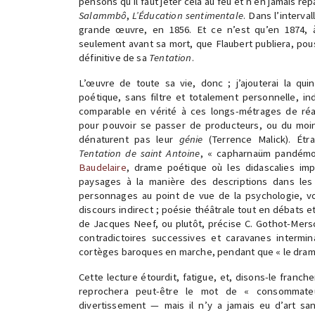
pensons qu’il faut jeter cela au feu et n’en jamais repa
Salammbô
,
L’Éducation sentimentale
. Dans l’interva
grande œuvre, en 1856. Et ce n’est qu’en 1874, à
seulement avant sa mort, que Flaubert publiera, pou
définitive de sa
Tentation
.
L’œuvre de toute sa vie, donc ; j’ajouterai la qu
poétique, sans filtre et totalement personnelle, i
comparable en vérité à ces longs-métrages de réa
pour pouvoir se passer de producteurs, ou du moin
dénaturent pas leur
génie
(Terrence Malick). Ét
Tentation de saint Antoine
Baudelaire
, drame poétique où les didascalies im
paysages à la manière des descriptions dans les
personnages au point de vue de la psychologie, vo
discours indirect ; poésie théâtrale tout en débats e
de Jacques Neef, ou plutôt, précise C. Gothot-Mers
contradictoires successives et caravanes intermin
cortèges baroques en marche, pendant que « le drame
Cette lecture étourdit, fatigue, et, disons-le franch
reprochera peut-être le mot de « consommateu
divertissement — mais il n’y a jamais eu d’art s