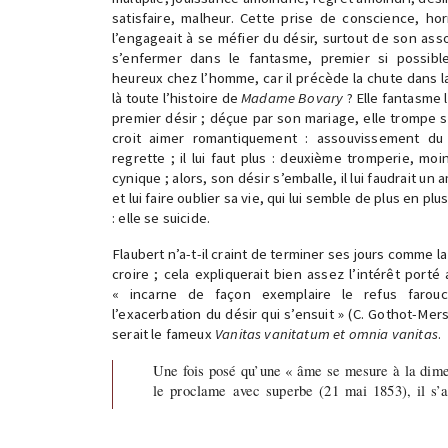
satisfaire, malheur. Cette prise de conscience, hor
l’engageait à se méfier du désir, surtout de son ass
s’enfermer dans le fantasme, premier si possibl
heureux chez l’homme, car il précède la chute dans l
là toute l’histoire de
Madame Bovary
? Elle fantasme l
premier désir ; déçue par son mariage, elle trompe 
croit aimer romantiquement : assouvissement du pr
regrette ; il lui faut plus : deuxième tromperie, mo
cynique ; alors, son désir s’emballe, il lui faudrait un
et lui faire oublier sa vie, qui lui semble de plus en p
: elle se suicide.
Flaubert n’a-t-il craint de terminer ses jours comme l
croire ; cela expliquerait bien assez l’intérêt port
« incarne de façon exemplaire le refus farouc
l’exacerbation du désir qui s’ensuit » (C. Gothot-Mers
serait le fameux
Vanitas vanitatum et omnia vanitas
.
Une fois posé qu’une « âme se mesure à la dime
le proclame avec superbe (21 mai 1853), il s’a