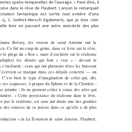
mites spatio-temporelles de l’ouvrage. » Peut-être, il
lisme dans le rêve de Flaubert. Lanson le remarquait
cination fantastique est sortie tout entière d’une
»), C. Gothot-Mersch également, que je dois citer
elle livre en passant une autre anecdote des plus
mma Bovary, les visions de saint Antoine ont la
écu. Ce fut un coup de génie, dans ce livre sur le rêve,
r le piège du « flou », mais d’enchérir sur le réalisme
ultiplier les détails qui font « vrai » : devant le
s’inclinent ; ceux qui ont plusieurs têtes les baissent
 l’écrivain se marque dans ces détails concrets — on
s. C’est bien le type d’imagination de celui qui, dès
e ses esquisses, à propos du Sphinx et de la Chimère :
e joindre : ils ne peuvent coïter à cause des ailes qui
himère. » Cette persistance du réalisme dans le rêve,
êve par le réalisme, est sans nul doute une des grandes
une des sources de sa poésie dans ce qu’elle a de plus
roduction » in
La Tentation de saint Antoine
, Flaubert,