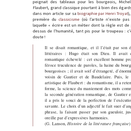
peignait des tableaux pour les bourgeois, Miche
Flaubert, grand classique pourtant à bien des égards
dans mon article sur sa
biographie par Henri Troyat
)
première du
classicisme
(où l’artiste n’existe pas
laquelle « écrire est un métier dont la règle est de
dessus de l’humanité, tant pis pour le troupeau : c
doute !
Il se disait romantique, et il l’était par son
littéraires : Hugo était son Dieu. Il avait
romantique échevelé : cet excellent homme pro
féroce truculence de paroles, la haine du bourg
bourgeoises ; il avait soif d’étrangeté, d’énorm
voisin de Gautier et de Baudelaire. Puis, le 
artistique de Flaubert : du romantisme, il a reten
forme, la science du maniement des mots com
la seconde génération romantique, de Gautier et 
il a pris le souci de la perfection de l’exécuti
savante. Le choix d’un adjectif le fait suer d’ang
phrase, la faisant passer par son gueuloir, ju
oreille par d’expressives harmonies.
(G. Lanson,
Histoire de la littérature française
)