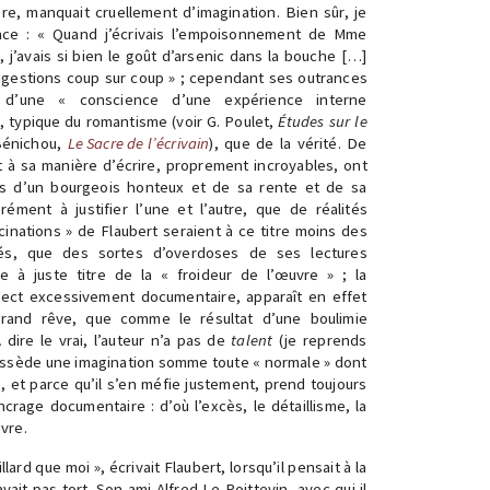
re, manquait cruellement d’imagination. Bien sûr, je
nce : « Quand j’écrivais l’empoisonnement de Mme
6, j’avais si bien le goût d’arsenic dans la bouche […]
igestions coup sur coup » ; cependant ses outrances
r d’une « conscience d’une expérience interne
, typique du romantisme (voir G. Poulet,
Études sur le
 Bénichou,
Le Sacre de l’écrivain
), que de la vérité. De
à sa manière d’écrire, proprement incroyables, ont
lités d’un bourgeois honteux et de sa rente et de sa
ément à justifier l’une et l’autre, que de réalités
cinations » de Flaubert seraient à ce titre moins des
és, que des sortes d’overdoses de ses lectures
e à juste titre de la « froideur de l’œuvre » ; la
pect excessivement documentaire, apparaît en effet
rand rêve, que comme le résultat d’une boulimie
dire le vrai, l’auteur n’a pas de
talent
(je reprends
possède une imagination somme toute « normale » dont
 et parce qu’il s’en méfie justement, prend toujours
crage documentaire : d’où l’excès, le détaillisme, la
vre.
lard que moi », écrivait Flaubert, lorsqu’il pensait à la
avait pas tort. Son ami Alfred Le Poittevin, avec qui il