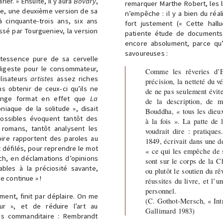
rler. » Ensuite, il y aura
Bovary
,
remarquer Marthe Robert, les li
lle, une deuxième version de sa
n’empêche : il y a bien du réa
 cinquante-trois ans, six ans
fort justement (« Cette hallu
ssé par Tourgueniev, la version
patiente étude de documents 
encore absolument, parce qu’
savoureuses :
intessence pure de sa cervelle
ndigeste pour le consommateur,
Comme les rêveries d’E
lisateurs
artistes
assez riches
précision, la netteté du v
s obtenir de ceux-ci qu’ils ne
de ne pas seulement évite
range format en effet que
La
de la description, de m
Bouddha, « tous les dieux 
possibles évoquent tantôt des
à la fois ». La patte de
 romans, tantôt analysent les
voudrait dire : pratique
ire rapportent des paroles au
1849, écrivait dans une d
t défilés, pour reprendre le mot
« ce qui les empêche de s
ch, en déclamations d’opinions
sont sur le corps de la C
ables à la préciosité savante,
ou plutôt le soutien du r
 continue » !
réussites du livre, et l’
personnel.
ement, finit par déplaire. On me
(C. Gothot-Mersch, « Int
r », et de réduire l’art au
Gallimard 1983)
ans commanditaire : Rembrandt