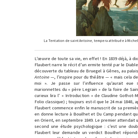
La Tentation de saint Antoine, tempera attribuée à Miche
L’œuvre de toute sa vie, en effet ! En 1839 déjà, à di
Flaubert narre le récit d’un ermite tenté par le Diable,
découverte du tableau de Bruegel à Gênes, au palai
Antoine
—, l’inspire pour du théâtre — « mais cela de
moi ». Je passe sur l’influence qu’aurait eue 
marionnettes du « père Legrain » de la foire de Sai
curieux lira l’ « Introduction » de Claudine Gothot-M
Folio classique) ; toujours est-il que le 24 mai 1848, 
Flaubert commence enfin le manuscrit de sa premi
en donne lecture à Bouilhet et Du Camp pendant quat
en Orient, en septembre 1849. Le premier attendait u
second une étude psychologique : c’est une doub
Flaubert leur demande un verdict Bouilhet répond