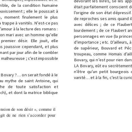
dévorant les livres, se les app
rible, de la condition humaine
était parfaitement conscient d
ouvissement ; elle le poussait à
l’origine de son état dépressif
e, moment finalement le plus
de reproches ses amis quand il
a trappe à vanités. N’est-ce pas
avec délices ; de ce Flauber
’amour à la lecture des romans :
lourdement ; de ce Flaubert an
son mari avec un homme qu’elle
personnages en vue (la princes
emier désir. Elle jouit, elle
d’importance ; etc. D’ailleurs,
ins jouissive cependant, et plus
de supérieur, Bouvard et Péc
 amant par jour afin de le combler
troupeau, comme Homais d’aill
lus malheureuse ; c’est impossible
Bovary, qui n’est pour rien dan
LA Bovary, eût eu secrètement
n’être qu’un petit bourgeois 
a Bovary ?… on serait fondé à le
vanité… et à la fin, c’est la curi
é au mythe de saint Antoine, qui
he de toute satisfaction et
ch), et dont la matrice biblique
nsion de son désir », comme il
git de ne rien s’accorder pour