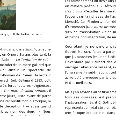
l’assouvissement du désir afin 
en matière poétique. « Détourn
s’agit plus d’exalter les mér
l’accent sur la richesse de l’a
Mersch). Car Flaubert, n’en d
d’Ormesson (
Une autre histoire
90% de transpiration » : de m
l-Ange, coll. Kimbell Art Museum
effort de documentation, de mêm
Ceci étant, je ne parlerai pa
x-huit ans, dans
Smarh
, le jeune
Gothot-Mersch, faites à parti
 en Orient. Six ans plus tard, la
que juxtaposées les unes à côt
s Balbi, —
La Tentation de saint
l’inventaire par Flaubert des
manderait un autre gaillard que
ouvrage : elles apparaissent, r
sur l’auteur un spectacle de
l’onanisme, la sublimation, l’
nt-Romain de Rouen : le lecteur
au refoulé provoqué par la disp
ersch (éd. Gallimard 1983, coll.
et des meilleurs…
après force lectures religieuses,
ère
Tentation de saint Antoine
. Il
Mais j’en reviens au naturalism
re jours, juste avant de partir
tous ses ouvrages, est précis
ne reconstitution historique, le
l’hallucination, écrit C. Gotho
le déception ! — aussi quand
représentation réaliste ; en p
-il, au nom des deux : « Nous
une époque lointaine et dans u