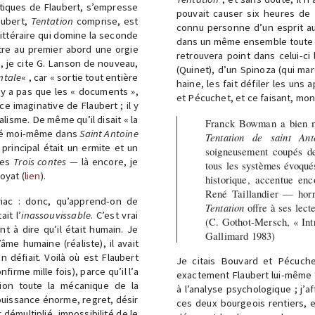
tiques de Flaubert, s’empresse
pouvait causer six heures de s
aubert,
Tentation
comprise, est
connu personne d’un esprit au
 littéraire qui domine la seconde
dans un même ensemble toute 
tre au premier abord une orgie
retrouvera point dans celui-ci
, je cite G. Lanson de nouveau,
(Quinet), d’un Spinoza (qui mar
ntale
« , car « sortie tout entière
haine, les fait défiler les uns
n’y a pas que les « documents »,
et Pécuchet, et ce faisant, mont
e imaginative de Flaubert ; il y
alisme. De même qu’il disait « la
Franck Bowman a bien m
i été moi-même dans
Saint Antoine
Tentation de saint Ant
principal était un ermite et un
soigneusement coupés de 
 des
Trois contes
— là encore, je
tous les systèmes évoqués
oyat (
lien
).
historique, accentue en
René Taillandier — horr
riac : donc, qu’apprend-on de
Tentation
offre à ses lecte
it l’
inassouvissable
. C’est vrai
(C. Gothot-Mersch, « Int
 à dire qu’il était humain. Je
Gallimard 1983)
âme humaine (réaliste), il avait
n défiait. Voilà où est Flaubert
Je citais Bouvard et Pécuche
irme mille fois), parce qu’il l’a
exactement Flaubert lui-même ?
on toute la mécanique de la
à l’analyse psychologique ; j’
ouissance énorme, regret, désir
ces deux bourgeois rentiers, 
 démultiplié, impossibilité de le