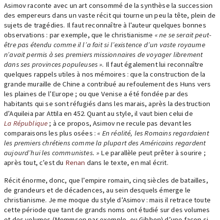
Asimov raconte avec un art consommé de la synthèse la succession
des empereurs dans un vaste récit qui tourne un peu la tête, plein de
sujets de tragédies. Il faut reconnaître à l’auteur quelques bonnes
observations : par exemple, que le christianisme
« ne se serait peut-
être pas étendu comme il l’a fait si l’existence d’un vaste royaume
n’avait permis à ses premiers missionnaires de voyager librement
dans ses provinces populeuses »
. Il faut également lui reconnaître
quelques rappels utiles à nos mémoires : que la construction de la
grande muraille de Chine a contribué au refoulement des Huns vers
les plaines de l’Europe ; ou que Venise a été fondée par des
habitants qui se sont réfugiés dans les marais, après la destruction
d’Aquileia par Attila en 452. Quant au style, il vaut bien celui de
La République
; à ce propos, Asimov ne recule pas devant les
comparaisons les plus osées :
« En réalité, les Romains regardaient
les premiers chrétiens comme la plupart des Américains regardent
aujourd’hui les communistes. »
Le parallèle peut prêter à sourire ;
après tout, c’est du
Renan
dans le texte, en mal écrit.
Récit énorme, donc, que l’empire romain, cinq siècles de batailles,
de grandeurs et de décadences, au sein desquels émerge le
christianisme. Je me moque du style d’Asimov : mais il retrace toute
cette période que tant de grands noms ont étudié sur des volumes
et des volumes (Mommsen par exemple, ou Gibbon) d’une façon si