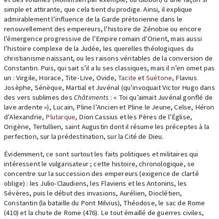
simple et attirante, que cela tient du prodige. Ainsi, il explique
admirablement l’influence de la Garde prétorienne dans le
renouvellement des empereurs, l’histoire de Zénobie ou encore
l’émergence progressive de l’Empire romain d’Orient, mais aussi
l’histoire complexe de la Judée, les querelles théologiques du
christianisme naissant, ou les raisons véritables de la conversion de
Constantin. Puis, qui sait s’il a lu ses classiques, mais il n’en omet pas
un : Virgile, Horace, Tite-Live, Ovide,
Tacite
et
Suétone
, Flavius
Josèphe, Sénèque, Martial et Juvénal (qu’invoquait Victor Hugo dans
des vers sublimes des
Châtiments
: « Toi qu’aimait Juvénal gonflé de
lave ardente »), Lucain, Pline l’Ancien et Pline le Jeune, Celse, Héron
d’Alexandrie,
Plutarque
, Dion Cassius et les Pères de l’Église,
Origène, Tertullien, saint Augustin dont il résume les préceptes à la
perfection, sur la prédestination, sur la Cité de Dieu.
Évidemment, ce sont surtout les faits politiques et militaires qui
intéressent le vulgarisateur ; cette histoire, chronologique, se
concentre sur la succession des empereurs (exigence de clarté
oblige) : les Julio-Claudiens, les Flaviens et les Antonins, les
Sévères, puis le début des invasions, Aurélien, Dioclétien,
Constantin (la bataille du Pont Milvius), Théodose, le sac de Rome
(410) et la chute de Rome (476). Le tout émaillé de guerres civiles,