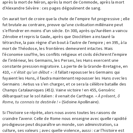
après la mort de Néron, après la mort de Commode, après la mort
d’Alexandre Sévère : ces pages dégoulinent de sang.
On aurait tort de croire que la chute de l’empire fut progressive ; elle
fut brutale au contraire, preuve qu’une civilisation millénaire peut
s’effondrer en moins d’un siècle. En 300, après qu’Aurélien a vaincu
Zénobie et repris la Gaule, après que Dioclétien a instauré la
tétrarchie, la paix règne d’un bout à l’autre de l’empire ; en 395, à la
mort de Théodose, les frontières demeurent intactes. Mais
l’économie souffre, les conflits religieux et civils déchirent l’empire
de l’intérieur, les Germains, les Perses, les Huns exercent une
constante pression migratoire. La perte de la Grande-Bretagne, en
410,
« n’était qu’un début »
: il fallait repousser les Germains qui
fuyaient les Huns, il faudra maintenant repousser les Huns
avec
les
Germains : Aetius va s’en charger, et ce sera la célèbre bataille des
Champs Catalauniques (451). Vaine victoire ! en 455, Genséric
débarquait sur le sol italien : il venait de Carthage.
« À présent, ô
Rome, tu connais ta destinée ! »
(Sidoine Apollinaire).
Si l’histoire se répète, alors nous avons toutes les raisons de
craindre l’avenir. Celle de Rome nous enseigne avec quelle rapidité
prodigieuse peut disparaître un monde, son administration, sa
culture, ses valeurs ; avec quelle violence, aussi : car l’histoire est