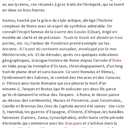
ou aux lycéens, ces résumés à gros traits de l’Antiquité, qui se lisent
en deux ou trois heures.
Asimov, touché par la grâce du style antique, abrège l’histoire
complexe de Rome avec un esprit de synthèse admirable. On
connaît l’incipit fameux de la
Guerre des Gaules
(César), érigé en
modèle de clarté et de précision :
Toute la Gaule est divisée en trois
parties
, etc. Ici, l’auteur de
Fondation
prend exemple sur les
Anciens :
À l’ouest du continent européen, enveloppé par la mer
Méditerranée
, etc. Et de dérouler, après ces quelques indications
géographiques, la longue histoire de Rome depuis l’arrivée d’
Énée
en Italie jusqu’au triomphe d’Octave, chronologiquement, d’un long
trait de plume droit et sans bavure. Ce sont Romulus et Rémus,
l’enlèvement des Sabines, le combat des Horaces et des Curiaces
(« Périsse ainsi toute Romaine qui ose pleurer la mort d’un
ennemi »), Tarquin et Brutus (qui fit exécuter ses deux fils parce
qu’ils réclamaient le retour des Tarquins : à Rome, le devoir passe
au-dessus des sentiments), Mucius et Porsenna ; puis Cincinnatus,
Camille et Brennus (les Oies du Capitole auront été vaines :
Vae victis
!
), Hannibal, les guerres d’Espagne, d’Orient, d’Afrique, les batailles
fameuses (Cannes, Zama, Cynocéphales), enfin toute cette période
étonnante qui commence avec les
Gracques
et s’achève dans la