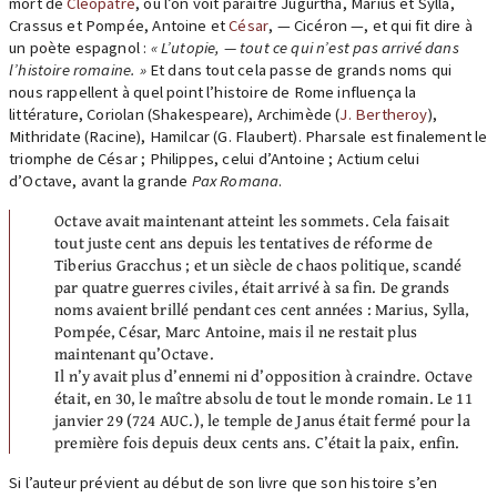
mort de
Cléopâtre
, où l’on voit paraître Jugurtha, Marius et Sylla,
Crassus et Pompée, Antoine et
César
, — Cicéron —, et qui fit dire à
un poète espagnol :
« L’utopie, — tout ce qui n’est pas arrivé dans
l’histoire romaine. »
Et dans tout cela passe de grands noms qui
nous rappellent à quel point l’histoire de Rome influença la
littérature, Coriolan (Shakespeare), Archimède (
J. Bertheroy
),
Mithridate (Racine), Hamilcar (G. Flaubert). Pharsale est finalement le
triomphe de César ; Philippes, celui d’Antoine ; Actium celui
d’Octave, avant la grande
Pax Romana
.
Octave avait maintenant atteint les sommets. Cela faisait
tout juste cent ans depuis les tentatives de réforme de
Tiberius Gracchus ; et un siècle de chaos politique, scandé
par quatre guerres civiles, était arrivé à sa fin. De grands
noms avaient brillé pendant ces cent années : Marius, Sylla,
Pompée, César, Marc Antoine, mais il ne restait plus
maintenant qu’Octave.
Il n’y avait plus d’ennemi ni d’opposition à craindre. Octave
était, en 30, le maître absolu de tout le monde romain. Le 11
janvier 29 (724 AUC.), le temple de Janus était fermé pour la
première fois depuis deux cents ans. C’était la paix, enfin.
Si l’auteur prévient au début de son livre que son histoire s’en