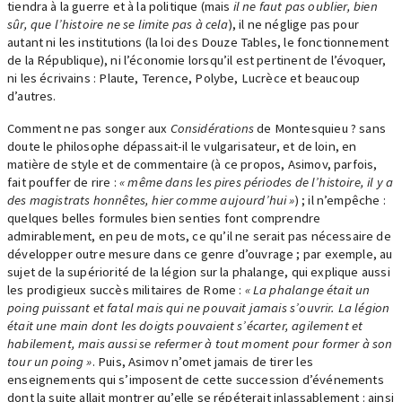
tiendra à la guerre et à la politique (mais
il ne faut pas oublier, bien
sûr, que l’histoire ne se limite pas à cela
), il ne néglige pas pour
autant ni les institutions (la loi des Douze Tables, le fonctionnement
de la République), ni l’économie lorsqu’il est pertinent de l’évoquer,
ni les écrivains : Plaute, Terence, Polybe, Lucrèce et beaucoup
d’autres.
Comment ne pas songer aux
Considérations
de Montesquieu ? sans
doute le philosophe dépassait-il le vulgarisateur, et de loin, en
matière de style et de commentaire (à ce propos, Asimov, parfois,
fait pouffer de rire :
« même dans les pires périodes de l’histoire, il y a
des magistrats honnêtes, hier comme aujourd’hui »
) ; il n’empêche :
quelques belles formules bien senties font comprendre
admirablement, en peu de mots, ce qu’il ne serait pas nécessaire de
développer outre mesure dans ce genre d’ouvrage ; par exemple, au
sujet de la supériorité de la légion sur la phalange, qui explique aussi
les prodigieux succès militaires de Rome :
« La phalange était un
poing puissant et fatal mais qui ne pouvait jamais s’ouvrir. La légion
était une main dont les doigts pouvaient s’écarter, agilement et
habilement, mais aussi se refermer à tout moment pour former à son
tour un poing »
. Puis, Asimov n’omet jamais de tirer les
enseignements qui s’imposent de cette succession d’événements
dont la suite allait montrer qu’elle se répéterait inlassablement : ainsi