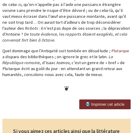
de celui-ci, qu’on n’appelle pas à l’aide une puissance étrangère
voisine sans prendre le risque d’être dévoré ; ou de celui-là, qu’il
vaut mieux écraser dans l’œuf une puissance montante, avant qu’il
ne soit trop tard… On aurait tort d’ailleurs de trop déconsidérer
l’auteur des
Robots
: il n’est pas dupe de ses sources ; la dépravation
d’Antoine ?
De toute évidence, les rapports étaient exagérés, et cela
convenait fort bien à Octave
.
Quel dommage que l’Antiquité soit tombée en désuétude ;
Plutarque
a disparu des bibliothèques ; on ignore le grec et le latin.
La
République romaine
, d’Isaac Asimov, c’est un genre de « bref » de
Plutarque écrit au goût du jour : en attendant un grand retour aux
humanités, consolons-nous avec cela, faute de mieux.
Imprimer cet article
Si vous aimez ces articles ainsi que la littérature