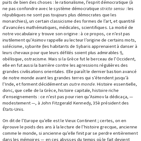
puits de bien des choses : le rationalisme, l’esprit démocratique (à
ne pas confondre avec le système démocratique
stricto sensu
: les
républiques ne sont pas toujours plus démocrates que les
monarchies), un certain classicisme des formes de l’art, et quantité
d’avancées mathématiques, médicales, scientifiques. La moitié de
notre vocabulaire y trouve son origine : à ce propos, ce n’est pas
inutilement qu’Asimov rappelle au lecteur l’origine de certains mots,
solécisme, sybarite (les habitants de Sybaris apprenaient à danser à
leurs chevaux pour que leurs défilés soient plus admirables !),
obélisque, ostracisme. Mais si la Grèce fut le berceau de l’Occident,
elle en fut aussi la barrière contre les agressions régulières des
grandes civilisations orientales. Elle paraît le dernier bastion avancé
de notre monde avant les grandes terres qui s’étendent jusqu’à
l’Inde, et forment décidément un
autre monde
. Histoire essentielle,
donc, que celle de la Grèce, histoire capitale, histoire riche
d’enseignements : ce n’est pas pour rien qu’Asimov la dédicaça, —
modestement —, à John Fitzgerald Kennedy, 35è président des
États-Unis.
On dit de l’Europe qu’elle est le Vieux Continent ; certes, on en
éprouve le poids des ans à la lecture de l’histoire grecque, ancienne
comme le monde, si ancienne qu’elle finit par se perdre entièrement
dans les mémoires — en ces abysses du temps où le fait devient