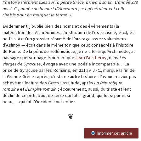
l’histoire s’étaient fixés sur la petite Grèce, arriva à sa fin. L’année 323
av. J.-C., année de la mort d’Alexandre, est généralement celle
choisie pour en marquer le terme. »
Évidemment, j’oublie bien des noms et des événements (la
malédiction des Alcméonides, l’institution de l’ostracisme, etc.), et
ne fais là qu’un grossier résumé de l’ouvrage assez volumineux
d’Asimov — écrit dans le même ton que ceux consacrés à l’histoire
de Rome. De la période hellénistique, je ne citerai qu’Archimède, au
passage : personnage étonnant que
Jean Bertheroy
, dans
Les
Vierges de Syracuse
, évoque avec une poésie incomparable… La
prise de Syracuse par les Romains, en 211 av. J.-C., marque la fin de
la Grande Grèce : après, c’est une autre histoire. J’avoue n’avoir pas
achevé ma lecture des
Grecs
: lassitude, après
La République
romaine
et
L’Empire romain
; écœurement, aussi, du triste et lent
déclin de ce petit bout de terre qui fut si grand, qui fut si pur et si
beau, — qui fut l’Occident tout entier.
Imprimer cet article