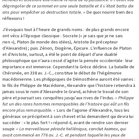
dégringoler de ce sommet en une seule bataille et il s’était battu dix
ans pour empêcher sa destruction totale. »
De quoi nourrir bien des
réflexions !
J’évoquais tout à l’heure de grands noms : de plus grands encore
ont vécu à l’époque classique : Socrate (« je sais que je ne sais
rien »), Platon (le monde des idées), Aristote (le précepteur
d’Alexandre) ; puis Zénon, Diogène, Épicure. L’influence de Platon
et d’Aristote, surtout, a été le point de départ d’une dualité
philosophique qui n’aura cessé d’agiter la pensée occidentale : leur
importance est immense. Cependant la Grèce décline. La bataille de
Chéronée, en 338 av. J.-C., constitue le début de l’hégémonie
macédonienne. Les philippiques de Démosthène auront été vaines :
le fils de Philippe de Macédoine, Alexandre que l’histoire retiendra à
jamais sous le nom d’Alexandre le Grand, achève le travail de son
père et poursuit ses conquêtes jusqu’aux rives de l’Indus.
« Philippe
fut un des rares hommes remarquables de l’histoire qui eût un fils
encore plus remarquable. »
Lors de l’agonie d’Alexandre, tous les
généraux se précipitent à son chevet et lui demandent qui devra lui
succéder : « le plus fort ! » répond-il, avant de rendre son dernier
soupir.
« La merveilleuse période hellénique,
conclut Asimov,
qui
avait commencé en 776 av. J.-C. et pendant laquelle les yeux de