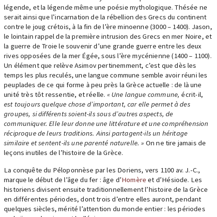
légende, et la légende même une poésie mythologique. Thésée ne
serait ainsi que l’incarnation de la rébellion des Grecs du continent
contre le joug crétois, à la fin de l’ère minoenne (3000 – 1400). Jason,
le lointain rappel de la première intrusion des Grecs en mer Noire, et
la guerre de Troie le souvenir d’une grande guerre entre les deux
rives opposées de la mer Égée, sous l’ère mycénienne (1400 – 1100).
Un élément que relève Asimov pertinemment, c’est que dès les
temps les plus reculés, une langue commune semble avoir réuni les
peuplades de ce qui forme à peu près la Grèce actuelle : de là une
unité très tôt ressentie, et réelle.
« Une langue commune,
écrit-il,
est toujours quelque chose d’important, car elle permet à des
groupes, si différents soient-ils sous d’autres aspects, de
communiquer. Elle leur donne une littérature et une compréhension
réciproque de leurs traditions. Ainsi partagent-ils un héritage
similaire et sentent-ils une parenté naturelle. »
On ne tire jamais de
leçons inutiles de l’histoire de la Grèce.
La conquête du Péloponnèse par les Doriens, vers 1100 av. J.-C.,
marque le début de l’âge du fer : âge d’
Homère
et d’Hésiode. Les
historiens divisent ensuite traditionnellement l’histoire de la Grèce
en différentes périodes, dont trois d’entre elles auront, pendant
quelques siècles, mérité l’attention du monde entier : les périodes