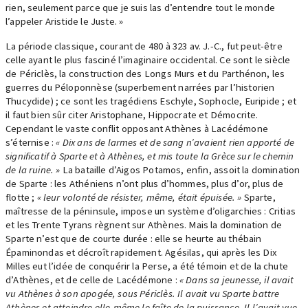
rien, seulement parce que je suis las d’entendre tout le monde
l’appeler Aristide le Juste. »
La période classique, courant de 480 à 323 av. J.-C., fut peut-être
celle ayant le plus fasciné l’imaginaire occidental. Ce sont le siècle
de Périclès, la construction des Longs Murs et du Parthénon, les
guerres du Péloponnèse (superbement narrées par l’historien
Thucydide) ; ce sont les tragédiens Eschyle, Sophocle, Euripide ; et
il faut bien sûr citer Aristophane, Hippocrate et Démocrite.
Cependant le vaste conflit opposant Athènes à Lacédémone
s’éternise :
« Dix ans de larmes et de sang n’avaient rien apporté de
significatif à Sparte et à Athènes, et mis toute la Grèce sur le chemin
de la ruine. »
La bataille d’Aigos Potamos, enfin, assoit la domination
de Sparte : les Athéniens n’ont plus d’hommes, plus d’or, plus de
flotte ;
« leur volonté de résister, même, était épuisée. »
Sparte,
maîtresse de la péninsule, impose un système d’oligarchies : Critias
et les Trente Tyrans règnent sur Athènes. Mais la domination de
Sparte n’est que de courte durée : elle se heurte au thébain
Épaminondas et décroît rapidement. Agésilas, qui après les Dix
Milles eut l’idée de conquérir la Perse, a été témoin et de la chute
d’Athènes, et de celle de Lacédémone :
« Dans sa jeunesse, il avait
vu Athènes à son apogée, sous Périclès. Il avait vu Sparte battre
Athènes et atteindre elle-même le faîte de la puissance. Il l’avait vue