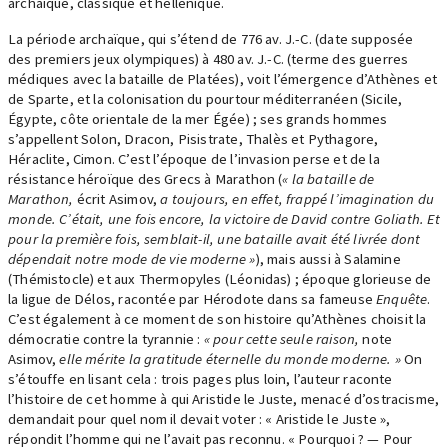
archaïque, classique et hellénique.
La période archaïque, qui s’étend de 776 av. J.-C. (date supposée
des premiers jeux olympiques) à 480 av. J.-C. (terme des guerres
médiques avec la bataille de Platées), voit l’émergence d’Athènes et
de Sparte, et la colonisation du pourtour méditerranéen (Sicile,
Égypte, côte orientale de la mer Égée) ; ses grands hommes
s’appellent Solon, Dracon, Pisistrate, Thalès et Pythagore,
Héraclite, Cimon. C’est l’époque de l’invasion perse et de la
résistance héroïque des Grecs à Marathon (
« la bataille de
Marathon,
écrit Asimov,
a toujours, en effet, frappé l’imagination du
monde. C’était, une fois encore, la victoire de David contre Goliath. Et
pour la première fois, semblait-il, une bataille avait été livrée dont
dépendait notre mode de vie moderne »
), mais aussi à Salamine
(Thémistocle) et aux Thermopyles (Léonidas) ; époque glorieuse de
la ligue de Délos, racontée par Hérodote dans sa fameuse
Enquête
.
C’est également à ce moment de son histoire qu’Athènes choisit la
démocratie contre la tyrannie :
« pour cette seule raison,
note
Asimov,
elle mérite la gratitude éternelle du monde moderne. »
On
s’étouffe en lisant cela : trois pages plus loin, l’auteur raconte
l’histoire de cet homme à qui Aristide le Juste, menacé d’ostracisme,
demandait pour quel nom il devait voter : « Aristide le Juste »,
répondit l’homme qui ne l’avait pas reconnu. « Pourquoi ? — Pour