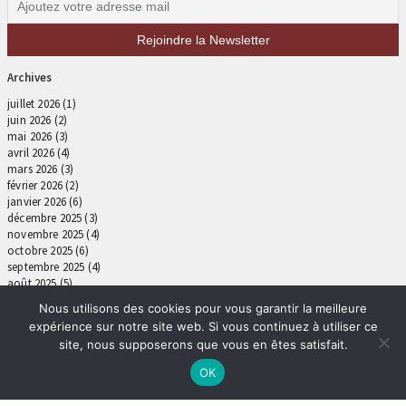
Archives
juillet 2026
(1)
juin 2026
(2)
mai 2026
(3)
avril 2026
(4)
mars 2026
(3)
février 2026
(2)
janvier 2026
(6)
décembre 2025
(3)
novembre 2025
(4)
octobre 2025
(6)
septembre 2025
(4)
août 2025
(5)
juillet 2025
(4)
Nous utilisons des cookies pour vous garantir la meilleure
juin 2025
(4)
expérience sur notre site web. Si vous continuez à utiliser ce
mai 2025
(4)
site, nous supposerons que vous en êtes satisfait.
avril 2025
(5)
mars 2025
(6)
OK
février 2025
(5)
janvier 2025
(4)