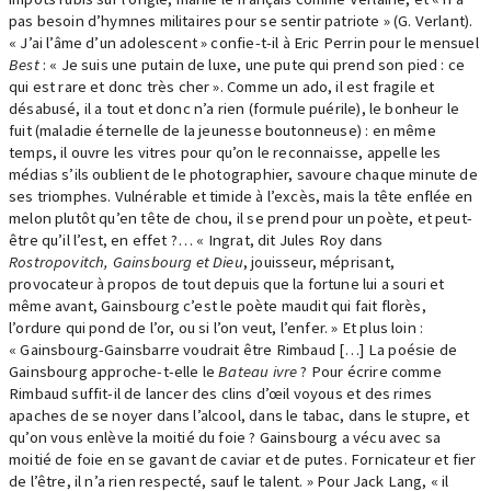
pas besoin d’hymnes militaires pour se sentir patriote » (G. Verlant).
« J’ai l’âme d’un adolescent » confie-t-il à Eric Perrin pour le mensuel
Best
: « Je suis une putain de luxe, une pute qui prend son pied : ce
qui est rare et donc très cher ». Comme un ado, il est fragile et
désabusé, il a tout et donc n’a rien (formule puérile), le bonheur le
fuit (maladie éternelle de la jeunesse boutonneuse) : en même
temps, il ouvre les vitres pour qu’on le reconnaisse, appelle les
médias s’ils oublient de le photographier, savoure chaque minute de
ses triomphes. Vulnérable et timide à l’excès, mais la tête enflée en
melon plutôt qu’en tête de chou, il se prend pour un poète, et peut-
être qu’il l’est, en effet ?… « Ingrat, dit Jules Roy dans
Rostropovitch, Gainsbourg et Dieu
, jouisseur, méprisant,
provocateur à propos de tout depuis que la fortune lui a souri et
même avant, Gainsbourg c’est le poète maudit qui fait florès,
l’ordure qui pond de l’or, ou si l’on veut, l’enfer. » Et plus loin :
« Gainsbourg-Gainsbarre voudrait être Rimbaud […] La poésie de
Gainsbourg approche-t-elle le
Bateau ivre
? Pour écrire comme
Rimbaud suffit-il de lancer des clins d’œil voyous et des rimes
apaches de se noyer dans l’alcool, dans le tabac, dans le stupre, et
qu’on vous enlève la moitié du foie ? Gainsbourg a vécu avec sa
moitié de foie en se gavant de caviar et de putes. Fornicateur et fier
de l’être, il n’a rien respecté, sauf le talent. » Pour Jack Lang, « il