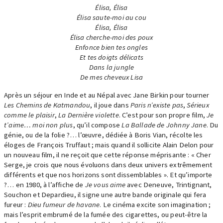
Élisa, Élisa
Élisa saute-moi au cou
Élisa, Élisa
Élisa cherche-moi des poux
Enfonce bien tes ongles
Et tes doigts délicats
Dans la jungle
De mes cheveux Lisa
Après un séjour en Inde et au Népal avec Jane Birkin pour tourner
Les Chemins de Katmandou
, il joue dans
Paris n’existe pas
,
Sérieux
comme le plaisir
,
La Dernière violette
. C’est pour son propre film,
Je
t’aime… moi non plus
, qu’il compose
La Ballade de Johnny Jane
. Du
génie, ou de la folie ?… l’œuvre, dédiée à Boris Vian, récolte les
éloges de François Truffaut ; mais quand il sollicite Alain Delon pour
un nouveau film, il ne reçoit que cette réponse méprisante : « Cher
Serge, je crois que nous évoluons dans deux univers extrêmement
différents et que nos horizons sont dissemblables ». Et qu’importe
?… en 1980, à l’affiche de
Je vous aime
avec Deneuve, Trintignant,
Souchon et Depardieu, il signe une autre bande originale qui fera
fureur :
Dieu fumeur de havane
. Le cinéma excite son imagination ;
mais l’esprit embrumé de la fumée des cigarettes, ou peut-être la