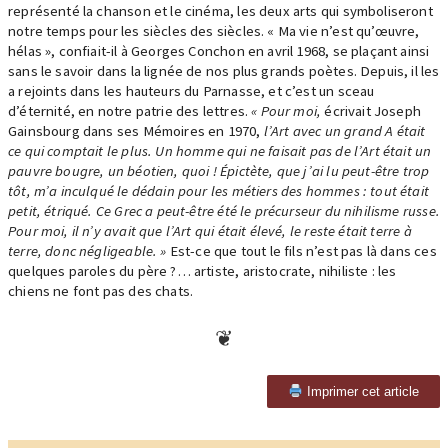
représenté la chanson et le cinéma, les deux arts qui symboliseront
notre temps pour les siècles des siècles. « Ma vie n’est qu’œuvre,
hélas », confiait-il à Georges Conchon en avril 1968, se plaçant ainsi
sans le savoir dans la lignée de nos plus grands poètes. Depuis, il les
a rejoints dans les hauteurs du Parnasse, et c’est un sceau
d’éternité, en notre patrie des lettres.
« Pour moi,
écrivait Joseph
Gainsbourg dans ses Mémoires en 1970,
l’Art avec un grand A était
ce qui comptait le plus. Un homme qui ne faisait pas de l’Art était un
pauvre bougre, un béotien, quoi ! Épictète, que j’ai lu peut-être trop
tôt, m’a inculqué le dédain pour les métiers des hommes : tout était
petit, étriqué. Ce Grec a peut-être été le précurseur du nihilisme russe.
Pour moi, il n’y avait que l’Art qui était élevé, le reste était terre à
terre, donc négligeable. »
Est-ce que tout le fils n’est pas là dans ces
quelques paroles du père ?… artiste, aristocrate, nihiliste : les
chiens ne font pas des chats.
Imprimer cet article