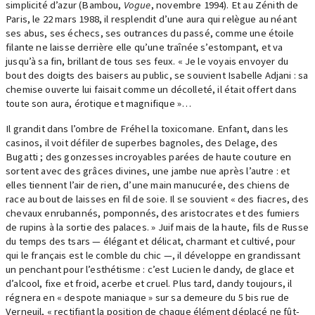
simplicité d’azur (Bambou,
Vogue
, novembre 1994). Et au Zénith de
Paris, le 22 mars 1988, il resplendit d’une aura qui relègue au néant
ses abus, ses échecs, ses outrances du passé, comme une étoile
filante ne laisse derrière elle qu’une traînée s’estompant, et va
jusqu’à sa fin, brillant de tous ses feux. « Je le voyais envoyer du
bout des doigts des baisers au public, se souvient Isabelle Adjani : sa
chemise ouverte lui faisait comme un décolleté, il était offert dans
toute son aura, érotique et magnifique »…
Il grandit dans l’ombre de Fréhel la toxicomane. Enfant, dans les
casinos, il voit défiler de superbes bagnoles, des Delage, des
Bugatti ; des gonzesses incroyables parées de haute couture en
sortent avec des grâces divines, une jambe nue après l’autre : et
elles tiennent l’air de rien, d’une main manucurée, des chiens de
race au bout de laisses en fil de soie. Il se souvient « des fiacres, des
chevaux enrubannés, pomponnés, des aristocrates et des fumiers
de rupins à la sortie des palaces. » Juif mais de la haute, fils de Russe
du temps des tsars — élégant et délicat, charmant et cultivé, pour
qui le français est le comble du chic —, il développe en grandissant
un penchant pour l’esthétisme : c’est Lucien le dandy, de glace et
d’alcool, fixe et froid, acerbe et cruel. Plus tard, dandy toujours, il
régnera en « despote maniaque » sur sa demeure du 5 bis rue de
Verneuil, « rectifiant la position de chaque élément déplacé ne fût-