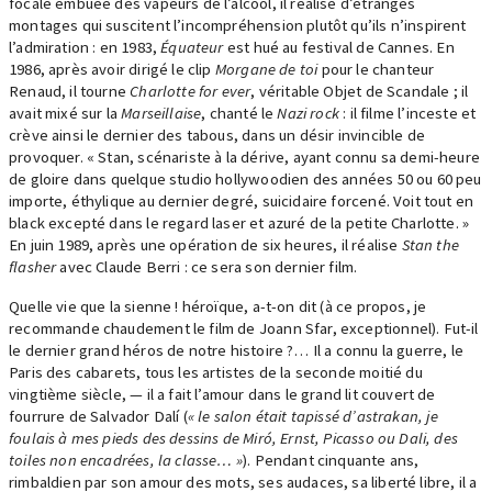
focale embuée des vapeurs de l’alcool, il réalise d’étranges
montages qui suscitent l’incompréhension plutôt qu’ils n’inspirent
l’admiration : en 1983,
Équateur
est hué au festival de Cannes. En
1986, après avoir dirigé le clip
Morgane de toi
pour le chanteur
Renaud, il tourne
Charlotte for ever
, véritable Objet de Scandale ; il
avait mixé sur la
Marseillaise
, chanté le
Nazi rock
: il filme l’inceste et
crève ainsi le dernier des tabous, dans un désir invincible de
provoquer. « Stan, scénariste à la dérive, ayant connu sa demi-heure
de gloire dans quelque studio hollywoodien des années 50 ou 60 peu
importe, éthylique au dernier degré, suicidaire forcené. Voit tout en
black excepté dans le regard laser et azuré de la petite Charlotte. »
En juin 1989, après une opération de six heures, il réalise
Stan the
flasher
avec Claude Berri : ce sera son dernier film.
Quelle vie que la sienne ! héroïque, a-t-on dit (à ce propos, je
recommande chaudement le film de Joann Sfar, exceptionnel). Fut-il
le dernier grand héros de notre histoire ?… Il a connu la guerre, le
Paris des cabarets, tous les artistes de la seconde moitié du
vingtième siècle, — il a fait l’amour dans le grand lit couvert de
fourrure de Salvador Dalí (
« le salon était tapissé d’astrakan, je
foulais à mes pieds des dessins de Miró, Ernst, Picasso ou Dali, des
toiles non encadrées, la classe… »
). Pendant cinquante ans,
rimbaldien par son amour des mots, ses audaces, sa liberté libre, il a