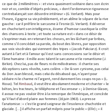
ce que de 2 millimètres » : et vivra quasiment solitaire dans son écrin
noir et or, comble d’objets précieux, « dont l’ordonnance rigoureuse
contrebalançait son désordre intérieur » (G. Verlant). Mais pour
l’heure, il gagne sa vie péniblement, et un abîme le sépare de la rive
gauche : car il préfère le sarcasme à l’ironie (G. Verlant). Il déverse
en chuchotant son intelligence, écume d’humour caustique la crête
des chansons à texte ; et toute sa nature est « dans ce désir de
s’exprimer mais en retenant les choses, en les lâchant par bribes,
comme s’il concédait sa parole, du bout des lèvres, par opposition
aux voix viscérales qui viennent des tripes » (Jacob Pakciarz). Il croit
autant à l’art et à l’amour qu’il est sans concessions sur le désir et
l’âme humaine : il mêle avec talent le sarcasme et le romantisme (J.
Birkin). Chez lui, pas de fleurs ni de mélodrames : il chante ses
déceptions sans révolte, sans colère. « De là son cynisme, pas celui
du Don Juan blessé, mais celui du désabusé qui, n’ayant pour
séduire ni le charme ni l’argent, rend durement les coups reçus » (L.
Rioux). Tel
Rimbaud
, il veut être absolument moderne et chanter « le
béton, les tracteurs, le téléphone et l’ascenseur » ; à Denise Glaser,
il avoue ne pas vouloir être à la remorque de l’Amérique, et concède
qu’il faut d’abord plaire aux femmes (16 juin 1963). La presse
l’anatomise : « c’est le grand seigneur de l’insolence chuchotée et
glaciale. […] il affiche un parfait mépris pour le public » (
Elle
) ; « il