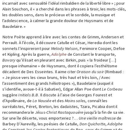
incarnait avec sensualité l’idéal rimbaldien de la liberté libre » ; pour
Alain Souchon, il « a cherché dans les phrases à tiroir, les mots-clés,
les doubles sens, dans le précieux et le sordide, la musique et
l’adolescence, à calmer la grande douleur de Huysmans et de
Baudelaire. »
Notre Poète apprend à lire avec les contes de Grimm, Andersen et
Perrault. À l’école, il découvre Catulle et César, Heredia dont les
sonnets l’inspireront pour
Melody Nelson
, Fenimore Cooper, Defoe
et Kipling. Après la guerre,
Adolphe
de Constant le transporte,
Bovary
qu’il lisait en pleurant avec Birkin, puis « la froideur […]
presque inhumaine » de Huysmans, dont il copiera l’esthétisme
décadent de Des Esseintes. Il aime citer
Oraison du soir
(Rimbaud :
« Je pisse vers les cieux bruns, très haut et très loin, / Avec
l’assentiment des grands héliotropes »), Baudelaire (auquel il
s’identifie, avoue-t-il à Sabatier), Edgar Allan Poe dont
Le Corbeau
suggère
Initials B.B
. Il discute à l’aise de Georges Fourest et
d’Apollinaire, de
La Nausée
et des
Mains sales
, connaît les
surréalistes, Péret, Breton, les dadaïstes, Tzara, Picabia dont il
recommandera le
Jésus-Christ Rastaquouère
jusqu’à la fin de sa vie.
Sur une île déserte, vous emporteriez ?…
Une vieille maîtresse
de
Barbey D’Aurevilly, les poésies de Catulle,
Don Quichotte
,
Adolphe
de Constant, les
Contes fantastiques
de Poe, ceux de Grimm et de