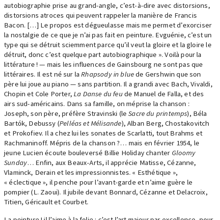
autobiographie prise au grand-angle, c’est-à-dire avec distorsions,
distorsions atroces qui peuvent rappeler la manière de Francis
Bacon. […] Le propos est dégueulasse mais me permet d’exorciser
la nostalgie de ce que je n’ai pas fait en peinture. Evguénie, c’est un
type qui se détruit sciemment parce qu’il veut la gloire et la gloire le
détruit, donc c’est quelque part autobiographique ». Voilà pour la
littérature ! — mais les influences de Gainsbourg ne sont pas que
littéraires. Il est né sur la
Rhapsody in blue
de Gershwin que son
père lui joue au piano — sans partition. Il a grandi avec Bach, Vivaldi,
Chopin et Cole Porter,
La Danse du feu
de Manuel de Falla, et des
airs sud-américains. Dans sa famille, on méprise la chanson :
Joseph, son père, préfère Stravinski (le
Sacre du printemps
), Béla
Bartók, Debussy (
Pelléas et Mélisande
), Alban Berg, Chostakovitch
et Prokofiev. Il a chez lui les sonates de Scarlatti, tout Brahms et
Rachmaninoff. Mépris de la chanson ?… mais en février 1954, le
jeune Lucien écoute bouleversé Billie Holiday chanter
Gloomy
Sunday
… Enfin, aux Beaux-Arts, il apprécie Matisse, Cézanne,
Vlaminck, Derain et les impressionnistes. « Esthétique »,
« éclectique », il penche pour l’avant-garde et n’aime guère le
pompier (L. Zaoui). Il jubile devant Bonnard, Cézanne et Delacroix,
Titien, Géricault et Courbet.
La peinture ! il l’aime à la folie : c’est l’art majeur par excellence, pour