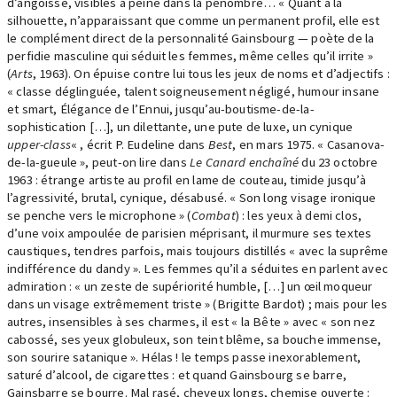
d’angoisse, visibles à peine dans la pénombre… « Quant à la
silhouette, n’apparaissant que comme un permanent profil, elle est
le complément direct de la personnalité Gainsbourg — poète de la
perfidie masculine qui séduit les femmes, même celles qu’il irrite »
(
Arts
, 1963). On épuise contre lui tous les jeux de noms et d’adjectifs :
« classe déglinguée, talent soigneusement négligé, humour insane
et smart, Élégance de l’Ennui, jusqu’au-boutisme-de-la-
sophistication […], un dilettante, une pute de luxe, un cynique
upper-class
« , écrit P. Eudeline dans
Best
, en mars 1975. « Casanova-
de-la-gueule », peut-on lire dans
Le Canard enchaîné
du 23 octobre
1963 : étrange artiste au profil en lame de couteau, timide jusqu’à
l’agressivité, brutal, cynique, désabusé. « Son long visage ironique
se penche vers le microphone » (
Combat
) : les yeux à demi clos,
d’une voix ampoulée de parisien méprisant, il murmure ses textes
caustiques, tendres parfois, mais toujours distillés « avec la suprême
indifférence du dandy ». Les femmes qu’il a séduites en parlent avec
admiration : « un zeste de supériorité humble, […] un œil moqueur
dans un visage extrêmement triste » (Brigitte Bardot) ; mais pour les
autres, insensibles à ses charmes, il est « la Bête » avec « son nez
cabossé, ses yeux globuleux, son teint blême, sa bouche immense,
son sourire satanique ». Hélas ! le temps passe inexorablement,
saturé d’alcool, de cigarettes : et quand Gainsbourg se barre,
Gainsbarre se bourre. Mal rasé, cheveux longs, chemise ouverte :