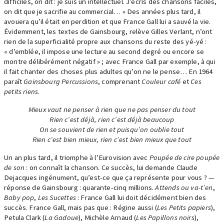
difficiles, on dit : je suis un intellectuel. J’écris des chansons faciles,
on dit que je sacrifie au commercial… » Des années plus tard, il
avouera qu’il était en perdition et que France Gall lui a sauvé la vie.
Évidemment, les textes de Gainsbourg, relève Gilles Verlant, n’ont
rien de la superficialité propre aux chansons du reste des yé-yé :
« d’emblée, il impose une lecture au second degré ou encore se
montre délibérément négatif » ; avec France Gall par exemple, à qui
il fait chanter des choses plus adultes qu’on ne le pense… En 1964
paraît
Gainsbourg Percussions
, comprenant
Couleur café
et
Ces
petits riens
.
Mieux vaut ne penser à rien que ne pas penser du tout
Rien c’est déjà, rien c’est déjà beaucoup
On se souvient de rien et puisqu’on oublie tout
Rien c’est bien mieux, rien c’est bien mieux que tout
Un an plus tard, il triomphe à l’Eurovision avec
Poupée de cire poupée
de son
: on connaît la chanson. Ce succès, lui demande Claude
Dejacques ingénument, qu’est-ce que ça représente pour vous ? —
réponse de Gainsbourg : quarante-cinq millions.
Attends ou va-t’en
,
Baby pop
,
Les Sucettes
: France Gall lui doit décidément bien des
succès. France Gall, mais pas que : Régine aussi (
Les Petits papiers
),
Petula Clark (
La Gadoue
), Michèle Arnaud (
Les Papillons noirs
),