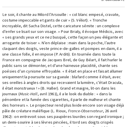
Le soir, il chante au Milord l’Arsouille : « col blanc empesé, cravate,
costume impeccable et gants de cuir » (S. Véliot). « Tronche
incroyable, dit Sacha Distel, cette caricature sémite : un complexe
d’enfer se lisait sur son visage. » Pour Brialy, il évoque Médicis, avec
« ses grands yeux et ce nez busqué, cette façon un peu élégante et
arrogante de toiser ». N’en déplaise : main dans la poche, l’autre
claquant des doigts, veste prince-de-galles et pompes en daim, il a
une classe folle, il en impose (P. Arditi). En tournée dans toute la
France en compagnie de Jacques Brel, de Guy Béart, il fait hurler le
public sans se démonter, et d’une haineuse placidité, chante ses
poésies d’un cynisme effroyable. « Il était en place et faisait allumer
uniquement la poursuite sur sa gueule : blafard comme il était, avec
ses oreilles à angles droits qui recevaient la lumière, c’était Dracula,
il était monstrueux ! » (B. Haller). Grand et maigre, lit-on dans les
journaux (
Music-Hall
, avril 1961), il a le look du diable : « dans la
pénombre et la fumée des cigarettes, il parle de malheur et chante
des horreurs ». Le projecteur rend plus livide encore son visage déjà
pâle de créature maléfique (L. Rioux,
France-Observateur
, 26 avril
1962) : on entrevoit sous ses paupières lourdes son regard ironique ;
un demi-sourire à ses lèvres pincées, il tord ses doigts crispés