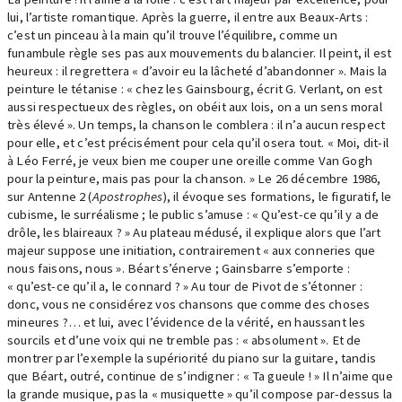
lui, l’artiste romantique. Après la guerre, il entre aux Beaux-Arts :
c’est un pinceau à la main qu’il trouve l’équilibre, comme un
funambule règle ses pas aux mouvements du balancier. Il peint, il est
heureux : il regrettera « d’avoir eu la lâcheté d’abandonner ». Mais la
peinture le tétanise : « chez les Gainsbourg, écrit G. Verlant, on est
aussi respectueux des règles, on obéit aux lois, on a un sens moral
très élevé ». Un temps, la chanson le comblera : il n’a aucun respect
pour elle, et c’est précisément pour cela qu’il osera tout. « Moi, dit-il
à Léo Ferré, je veux bien me couper une oreille comme Van Gogh
pour la peinture, mais pas pour la chanson. » Le 26 décembre 1986,
sur Antenne 2 (
Apostrophes
), il évoque ses formations, le figuratif, le
cubisme, le surréalisme ; le public s’amuse : « Qu’est-ce qu’il y a de
drôle, les blaireaux ? » Au plateau médusé, il explique alors que l’art
majeur suppose une initiation, contrairement « aux conneries que
nous faisons, nous ». Béart s’énerve ; Gainsbarre s’emporte :
« qu’est-ce qu’il a, le connard ? » Au tour de Pivot de s’étonner :
donc, vous ne considérez vos chansons que comme des choses
mineures ?… et lui, avec l’évidence de la vérité, en haussant les
sourcils et d’une voix qui ne tremble pas : « absolument ». Et de
montrer par l’exemple la supériorité du piano sur la guitare, tandis
que Béart, outré, continue de s’indigner : « Ta gueule ! » Il n’aime que
la grande musique, pas la « musiquette » qu’il compose par-dessus la