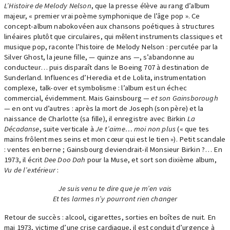
L’Histoire de Melody Nelson
, que la presse élève au rang d’album
majeur, « premier vrai poème symphonique de l’âge pop ». Ce
concept-album nabokovéen aux chansons poétiques à structures
linéaires plutôt que circulaires, qui mêlent instruments classiques et
musique pop, raconte l’histoire de Melody Nelson : percutée par la
Silver Ghost, la jeune fille, — quinze ans —, s’abandonne au
conducteur… puis disparaît dans le Boeing 707 à destination de
Sunderland. Influences d’Heredia et de Lolita, instrumentation
complexe, talk-over et symbolisme : l’album est un échec
commercial, évidemment. Mais Gainsbourg —
et son Gainsborough
— en ont vu d’autres : après la mort de Joseph (son père) et la
naissance de Charlotte (sa fille), il enregistre avec Birkin
La
Décadanse
, suite verticale à
Je t’aime… moi non plus
(« que tes
mains frôlent mes seins et mon cœur qui est le tien »). Petit scandale
: ventes en berne ; Gainsbourg deviendrait-il Monsieur Birkin ?… En
1973, il écrit
Dee Doo Dah
pour la Muse, et sort son dixième album,
Vu de l’extérieur
:
Je suis venu te dire que je m’en vais
Et tes larmes n’y pourront rien changer
Retour de succès : alcool, cigarettes, sorties en boîtes de nuit. En
mai 1973, victime d’une crise cardiaque, il est conduit d’urgence à