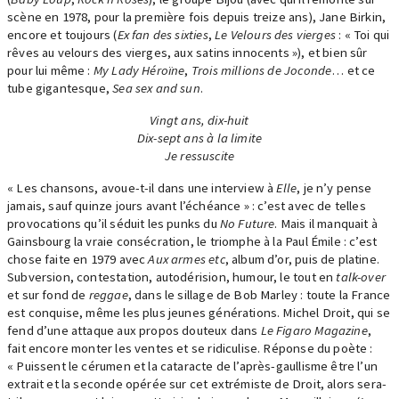
scène en 1978, pour la première fois depuis treize ans), Jane Birkin,
encore et toujours (
Ex fan des sixties
,
Le Velours des vierges
: « Toi qui
rêves au velours des vierges, aux satins innocents »), et bien sûr
pour lui même :
My Lady Héroïne
,
Trois millions de Joconde
… et ce
tube gigantesque,
Sea sex and sun
.
Vingt ans, dix-huit
Dix-sept ans à la limite
Je ressuscite
« Les chansons, avoue-t-il dans une interview à
Elle
, je n’y pense
jamais, sauf quinze jours avant l’échéance » : c’est avec de telles
provocations qu’il séduit les punks du
No Future
. Mais il manquait à
Gainsbourg la vraie consécration, le triomphe à la Paul Émile : c’est
chose faite en 1979 avec
Aux armes etc
, album d’or, puis de platine.
Subversion, contestation, autodérision, humour, le tout en
talk-over
et sur fond de
reggae
, dans le sillage de Bob Marley : toute la France
est conquise, même les plus jeunes générations. Michel Droit, qui se
fend d’une attaque aux propos douteux dans
Le Figaro Magazine
,
fait encore monter les ventes et se ridiculise. Réponse du poète :
« Puissent le cérumen et la cataracte de l’après-gaullisme être l’un
extrait et la seconde opérée sur cet extrémiste de Droit, alors sera-