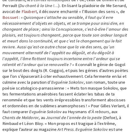
Perrault (
Du chant à la Une !…
). En lisant la plaidoirie de Me Senard,
avocat de
Flaubert
, il découvre enchanté « l’Illusion des sens », de
Bossuet
:
« Quiconque s’attache au sensible, il faut qu’il erre
nécessairement d’objets en objets, et se trompe pour ainsi dire, en
changeant de place ; ainsi la Concupiscence, c’est-à-dire l’amour des
plaisirs, est toujours changeant, parce que toute son ardeur languit
et meurt dans la continuité, et que c’est le changement qui le fait
revivre. Aussi qu’est-ce autre chose que la vie des sens, qu’un
mouvement alternatif de l’appétit au dégoût, et du dégoût à
l’appétit, l’âme flottant toujours incertaine entre l’ardeur qui se
ralentit et l’ardeur qui se renouvelle ? »
Il connaît le génie de Gogol
sur le bout des doigts (R. Coggio), et puis les génies d’autres poètes
que l’on s’épuiserait à citer exhaustivement. Cela fermente en lui et
culmine avec la parution d’
Evguénie Sokolov
, son roman, toute une
poésie scatologico-parnassienne : « Mets ton masque Sokolov, que
tes fermentations anaérobies fassent éclater les tubas de ta
renommée et que tes vents irrépressibles transforment abscisses
et ordonnées en de sublimes anamorphoses ! » Pour Gilles Verlant, il
faut comparer
Evguénie Sokolov
au Huysmans d’
À rebours
, aux
Chants de Maldoror
, au
Journal de l’année de la peste
(Defoe), à
Rimbaud et Léon Bloy. « Mon propos est tragique à l’extrême,
explique l’auteur au magazine
Art Press
.
Evguénie Sokolov
est une