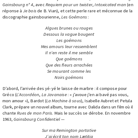
Gainsbourg n° 4
, avec
Requiem pour un twister
,
Intoxicated man
(en
réponse à
Je bois
de B. Vian), et cette perle rare et méconnue de la
discographie gainsbourienne,
Les Goémons
:
Algues brunes ou rouges
Dessous la vague bougent
Les goémons
Mes amours leur ressemblent
Il n’en reste il me semble
Que goémons
Que des fleurs arrachées
Se mourant comme les
Noirs goémons
D’abord, l’arrivée des yé-yé le laisse de marbre : il compose pour
Gréco (
L’Accordéon
,
La Javanaise
: « j’avoue j’en ai bavé pas vous,
mon amour »), Bardot (
La Machine à sous
), Isabelle Aubret et Petula
Clark, prépare un nouvel album, tourne avec Dalida dans un film où il
chante
Rues de mon Paris
. Mais le succès se dérobe. En novembre
1963,
Gainsbourg Confidentiel
—
Sur ma Remington portative
J’ai écrit ton nom Lætitia