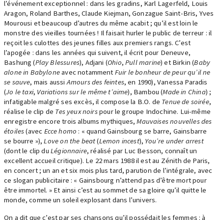
l’événement exceptionnel : dans les gradins, Karl Lagerfeld, Louis
Aragon, Roland Barthes, Claude Kiejman, Gonzague Saint-Bris, Yves
Mourousi et beaucoup d’autres du même acabit ; qu’il est loin le
monstre des vieilles tournées ! Il faisait hurler le public de terreur : il
reçoit les culottes des jeunes filles aux premiers rangs. C’est
l’apogée : dans les années qui suivent, il écrit pour Deneuve,
Bashung (
Play Blessures
), Adjani (
Ohio
,
Pull marine
) et Birkin (
Baby
alone in Babylone
avec notamment
Fuir le bonheur de peur qu’il ne
se sauve
, mais aussi
Amours des feintes
, en 1990), Vanessa Paradis
(
Jo le taxi
,
Variations sur le même t’aime
), Bambou (
Made in China
) ;
infatigable malgré ses excès, il compose la B.O. de
Tenue de soirée
,
réalise le clip de
Tes yeux noirs
pour le groupe Indochine. Lui-même
enregistre encore trois albums mythiques,
Mauvaises nouvelles des
étoiles
(avec
Ecce homo
: « quand Gainsbourg se barre, Gainsbarre
se bourre »),
Love on the beat
(
Lemon incest
),
You’re under arrest
(dont le clip du
Légionnaire
, réalisé par Luc Besson, connaît un
excellent accueil critique). Le 22 mars 1988 il est au Zénith de Paris,
en concert ; un an et six mois plus tard, parution de l’intégrale, avec
ce slogan publicitaire : « Gainsbourg n’attend pas d’être mort pour
être immortel. » Et ainsi c’est au sommet de sa gloire qu’il quitte le
monde, comme un soleil explosant dans l’univers.
On a dit que c’est par ses chansons qu’il possédait les femmes : à