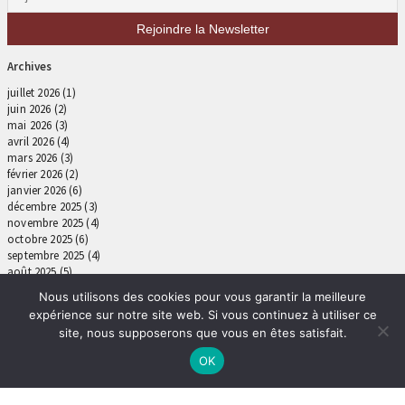
Archives
juillet 2026
(1)
juin 2026
(2)
mai 2026
(3)
avril 2026
(4)
mars 2026
(3)
février 2026
(2)
janvier 2026
(6)
décembre 2025
(3)
novembre 2025
(4)
octobre 2025
(6)
septembre 2025
(4)
août 2025
(5)
juillet 2025
(4)
Nous utilisons des cookies pour vous garantir la meilleure
juin 2025
(4)
expérience sur notre site web. Si vous continuez à utiliser ce
mai 2025
(4)
site, nous supposerons que vous en êtes satisfait.
avril 2025
(5)
mars 2025
(6)
OK
février 2025
(5)
janvier 2025
(4)
décembre 2024
(5)