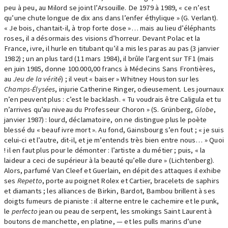
peu à peu, au Milord se joint l’Arsouille. De 1979 à 1989, « ce n’est
qu’une chute longue de dix ans dans l’enfer éthylique » (G. Verlant).
« Je bois, chantait-il, à trop forte dose »… mais au lieu d’éléphants
roses, il a désormais des visions d’horreur. Devant Polac et la
France, ivre, il hurle en titubant qu’il a mis les paras au pas (3 janvier
1982) ; un an plus tard (11 mars 1984), il brûle l’argent sur TF1 (mais
en juin 1985, donne 100.000,00 francs à Médecins Sans Frontières,
au
Jeu de la vérité
) ; il veut « baiser » Whitney Houston sur les
Champs-Élysées
, injurie Catherine Ringer, odieusement. Les journaux
n’en peuvent plus : c’est le backlash. « Tu voudrais être Caligula et tu
n’arrives qu’au niveau du Professeur Choron » (S. Grünberg,
Globe
,
janvier 1987) : lourd, déclamatoire, on ne distingue plus le poète
blessé du « beauf ivre mort ». Au fond, Gainsbourg s’en fout ; « je suis
celui-ci et l’autre, dit-il, et je m’entends très bien entre nous… » Quoi
! il en faut plus pour le démonter : l’artiste a du métier ; puis, « la
laideur a ceci de supérieur à la beauté qu’elle dure » (Lichtenberg).
Alors, parfumé Van Cleef et Guerlain, en dépit des attaques il exhibe
ses
Repetto
, porte au poignet Rolex et Cartier, bracelets de saphirs
et diamants ; les alliances de Birkin, Bardot, Bambou brillent à ses
doigts fumeurs de pianiste : il alterne entre le cachemire et le punk,
le
perfecto
jean ou peau de serpent, les smokings Saint Laurent à
boutons de manchette, en platine, — et les pulls marins d’une