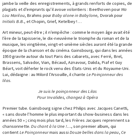
jambe la veille des enregistrements, à grands renforts de copies, de
plagiats et d’emprunts qu’il avoue volontiers : Beethoven pour
Ma
Lou Marilou
, Brahms pour
Baby alone in Babylone
, Dvorak pour
Initials B.B.
, et Chopin, Grief, Ketelbey !…
Art mineur, peut-être ; il n’empêche : comme le moyen âge avait été
l’ère de la tapisserie, le dix-neuvième le triomphe du roman et de la
musique, les vingtième, vingt-et-unième siècles auront été la grande
époque de la chanson et du cinéma. Gainsbourg, qui dans les années
1950 gravite autour du tout Paris des cabarets, avec Ferré, Brel,
Brassens, Salvador, Vian, Bécaud, Aznavour, Dalida, Piaf et Guy
Béart, voit déferler le rock venu des États-Unis et du Royaume-Uni.
Lui, dédaigne : au Milord l’Arsouille, il chante
Le Poinçonneur des
lilas
.
Je suis le poinçonneur des Lilas
Pour Invalides, changez à Opéra
Premier tube. Gainsbourg signe chez Philips avec Jacques Canetti,
« sans doute l’homme le plus important du show-business dans les
années 50 » ; cinq mois plus tard, les Frères Jacques reprennent sa
chansonnette.
Du chant à la Une !…
, son premier album, qui
contient
Le Poinçonneur
mais aussi
Douze belles dans la peau
,
Ce