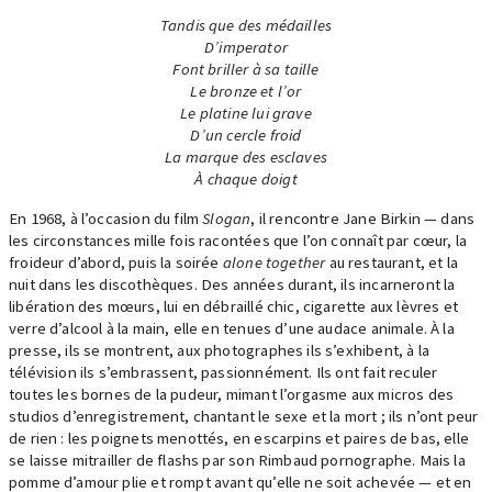
Tandis que des médailles
D’imperator
Font briller à sa taille
Le bronze et l’or
Le platine lui grave
D’un cercle froid
La marque des esclaves
À chaque doigt
En 1968, à l’occasion du film
Slogan
, il rencontre Jane Birkin — dans
les circonstances mille fois racontées que l’on connaît par cœur, la
froideur d’abord, puis la soirée
alone together
au restaurant, et la
nuit dans les discothèques. Des années durant, ils incarneront la
libération des mœurs, lui en débraillé chic, cigarette aux lèvres et
verre d’alcool à la main, elle en tenues d’une audace animale. À la
presse, ils se montrent, aux photographes ils s’exhibent, à la
télévision ils s’embrassent, passionnément. Ils ont fait reculer
toutes les bornes de la pudeur, mimant l’orgasme aux micros des
studios d’enregistrement, chantant le sexe et la mort ; ils n’ont peur
de rien : les poignets menottés, en escarpins et paires de bas, elle
se laisse mitrailler de flashs par son Rimbaud pornographe. Mais la
pomme d’amour plie et rompt avant qu’elle ne soit achevée — et en