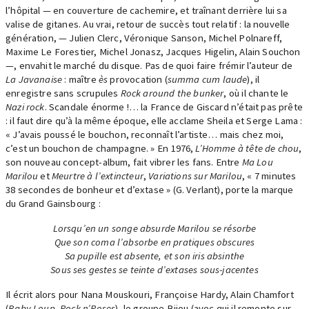
l’hôpital — en couverture de cachemire, et traînant derrière lui sa
valise de gitanes. Au vrai, retour de succès tout relatif : la nouvelle
génération, — Julien Clerc, Véronique Sanson, Michel Polnareff,
Maxime Le Forestier, Michel Jonasz, Jacques Higelin, Alain Souchon
—, envahit le marché du disque. Pas de quoi faire frémir l’auteur de
La Javanaise
: maître
ès
provocation (
summa cum laude
), il
enregistre sans scrupules
Rock around the bunker
, où il chante le
Nazi rock
. Scandale énorme !… la France de Giscard n’était pas prête
: il faut dire qu’à la même époque, elle acclame Sheila et Serge Lama :
« J’avais poussé le bouchon, reconnaît l’artiste… mais chez moi,
c’est un bouchon de champagne. » En 1976,
L’Homme à tête de chou
,
son nouveau concept-album, fait vibrer les fans. Entre
Ma Lou
Marilou
et
Meurtre à l’extincteur
,
Variations sur Marilou
, « 7 minutes
38 secondes de bonheur et d’extase » (G. Verlant), porte la marque
du Grand Gainsbourg :
Lorsqu’en un songe absurde Marilou se résorbe
Que son coma l’absorbe en pratiques obscures
Sa pupille est absente, et son iris absinthe
Sous ses gestes se teinte d’extases sous-jacentes
Il écrit alors pour Nana Mouskouri, Françoise Hardy, Alain Chamfort
(
Baby Loup
,
Rock n’Roses
), le groupe Bijou (avec qui il remonte sur