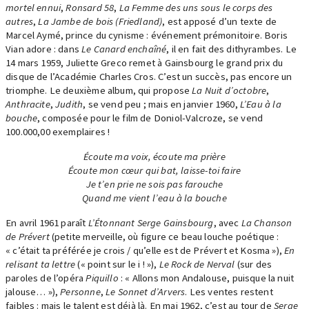
mortel ennui
,
Ronsard 58
,
La Femme des uns sous le corps des
autres
,
La Jambe de bois (Friedland)
, est apposé d’un texte de
Marcel Aymé, prince du cynisme : événement prémonitoire. Boris
Vian adore : dans
Le Canard enchaîné
, il en fait des dithyrambes. Le
14 mars 1959, Juliette Greco remet à Gainsbourg le grand prix du
disque de l’Académie Charles Cros. C’est un succès, pas encore un
triomphe. Le deuxième album, qui propose
La Nuit d’octobre
,
Anthracite
,
Judith
, se vend peu ; mais en janvier 1960,
L’Eau à la
bouche
, composée pour le film de Doniol-Valcroze, se vend
100.000,00 exemplaires !
Écoute ma voix, écoute ma prière
Écoute mon cœur qui bat, laisse-toi faire
Je t’en prie ne sois pas farouche
Quand me vient l’eau à la bouche
En avril 1961 paraît
L’Étonnant Serge Gainsbourg
, avec
La Chanson
de Prévert
(petite merveille, où figure ce beau louche poétique :
« c’était ta préférée je crois / qu’elle est de Prévert et Kosma »),
En
relisant ta lettre
(« point sur le i ! »),
Le Rock de Nerval
(sur des
paroles de l’opéra
Piquillo
: « Allons mon Andalouse, puisque la nuit
jalouse… »),
Personne
,
Le Sonnet d’Arvers
. Les ventes restent
faibles : mais le talent est déjà là. En mai 1962, c’est au tour de
Serge