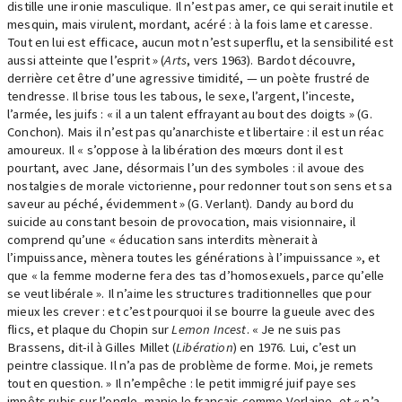
distille une ironie masculique. Il n’est pas amer, ce qui serait inutile et
mesquin, mais virulent, mordant, acéré : à la fois lame et caresse.
Tout en lui est efficace, aucun mot n’est superflu, et la sensibilité est
aussi atteinte que l’esprit » (
Arts
, vers 1963). Bardot découvre,
derrière cet être d’une agressive timidité, — un poète frustré de
tendresse. Il brise tous les tabous, le sexe, l’argent, l’inceste,
l’armée, les juifs : « il a un talent effrayant au bout des doigts » (G.
Conchon). Mais il n’est pas qu’anarchiste et libertaire : il est un réac
amoureux. Il « s’oppose à la libération des mœurs dont il est
pourtant, avec Jane, désormais l’un des symboles : il avoue des
nostalgies de morale victorienne, pour redonner tout son sens et sa
saveur au péché, évidemment » (G. Verlant). Dandy au bord du
suicide au constant besoin de provocation, mais visionnaire, il
comprend qu’une « éducation sans interdits mènerait à
l’impuissance, mènera toutes les générations à l’impuissance », et
que « la femme moderne fera des tas d’homosexuels, parce qu’elle
se veut libérale ». Il n’aime les structures traditionnelles que pour
mieux les crever : et c’est pourquoi il se bourre la gueule avec des
flics, et plaque du Chopin sur
Lemon Incest
. « Je ne suis pas
Brassens, dit-il à Gilles Millet (
Libération
) en 1976. Lui, c’est un
peintre classique. Il n’a pas de problème de forme. Moi, je remets
tout en question. » Il n’empêche : le petit immigré juif paye ses
impôts rubis sur l’ongle, manie le français comme Verlaine, et « n’a