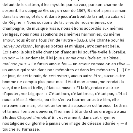
défaut de les attirer, il les mystifie par sa voix, par son charme de
serpent. Il a subjugué Greco ; un soir de 1967, Bardot a pris sa main
dans la sienne, et ils ont dansé jusqu’au bout de la nuit, au cabaret
de Régine. « Nous sortions de là, ivres de nous-mêmes, de
champagne, de musique russe, nous étions accordés aux mêmes
vertiges, nous nous saoulions des mêmes harmonies, du même
amour, nous étions fous l’un de l’autre » (B.B.). Elle chante pour lui
Harley Davidson
, longues bottes et minijupe, atrocement belle.
Écris-moi la plus belle chanson d’amour ! lui souffle-t-elle à l’oreille,
un soir — le lendemain, il lui joue
Bonnie and Clyde
et
Je t’aime…
moi non plus
. « Ce fut un amour fou — un amour comme on en rêve —
un amour qui resta dans nos mémoires et dans les mémoires. […] De
ce jour, de cette nuit, de cet instant, aucun autre être, aucun autre
homme ne compta plus pour moi. Il était mon amour, me rendait la
vue, il me faisait belle, j’étais sa muse. » Et la légendaire actrice
d’ajouter, nostalgique : « C’était bon, c’était beau, c’était pur, c’était
nous. » Mais à Almería, où elle s’en va tourner un autre film, elle
retrouve son mari, et met un terme à sa passion sulfureuse. Lettres
et larmes ! en son souvenir, l’homme à tête de chou enregistre aux
Studios Chappell
Initials B.B.
; et vraiment, dans cet « hymne
nostalgique qui glorifie à jamais une image de déesse adorée », — il
touche au Parnasse.