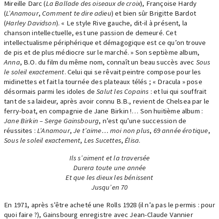
Mireille Darc (
La Ballade des oiseaux de croix
), Françoise Hardy
(
L’Anamour
,
Comment te dire adieu
) et bien sûr Brigitte Bardot
(
Harley Davidson
). « Le style Rive gauche, dit-il à présent, la
chanson intellectuelle, est une passion de demeuré. Cet
intellectualisme périphérique et démagogique est ce qu’on trouve
de pis et de plus médiocre sur le marché. » Son septième album,
Anna
, B.O. du film du même nom, connaît un beau succès avec
Sous
le soleil exactement
. Celui qui se rêvait peintre compose pour les
midinettes et fait la tournée des plateaux télés ; « Dracula » pose
désormais parmi les idoles de
Salut les Copains
: et lui qui souffrait
tant de sa laideur, après avoir connu B.B., revient de Chelsea par le
ferry-boat, en compagnie de Jane Birkin !… Son huitième album :
Jane Birkin – Serge Gainsbourg
, n’est qu’une succession de
réussites :
L’Anamour
,
Je t’aime… moi non plus
,
69 année érotique
,
Sous le soleil exactement
,
Les Sucettes
,
Élisa
.
Ils s’aiment et la traversée
Durera toute une année
Et que les dieux les bénissent
Jusqu’en 70
En 1971, après s’être acheté une Rolls 1928 (il n’a pas le permis : pour
quoi faire ?), Gainsbourg enregistre avec Jean-Claude Vannier