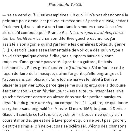
Elaeudanla Teïtéïa
— ne se vend qu’à 1500 exemplaires. Eh quoi ! il n’a pas abandonné la
peinture pour demeurer pauvre et méconnu ! à partir de 1964, cédant
finalement, il se vautre à son tour dans les modes nouvelles : c’est
alors qu’il compose pour France Gall
N’écoute pas les idoles
,
Laisse
tomber les filles
. « La chanson dite Rive gauche est morte, j’ai
assisté à son agonie quand j’ai fermé les dernières boîtes du genre
[…]. C’est d’ailleurs assez lamentable de voir que dès qu’un type a
soi-disant quelque chose à dire, ses supports musicaux sont
toujours d’une grande pauvreté. Il gratte sa guitare, il a trois
harmonies… Et les gens écoutent » (
Libération
). S’il méprise cette
façon de faire de la musique, il aime l’argent qu’elle engrange : et
l’avoue sans complexe. « J’ai retourné ma veste, dit-il à Denise
Glaser le 3 janvier 1965, parce que je me suis aperçu que la doublure
était en vison. » Et en février 1967 : « Nos auteurs-interprètes Rive
gauche écrivent encore en alexandrins sur des petites musiques
désuètes du genre
one step
ou composées à la guitare, ce qui donne
un rythme sans originalité ». Mais le 13 mars 1966, toujours à Denise
Glaser, il semble cette fois-ci se justifier : « Il est arrivé qu’il y a un
courant mondial qui est né à Liverpool et qu’on ne peut pas ignorer,
c’est très simple. On ne peut pas se scléroser. J’écris des chansons