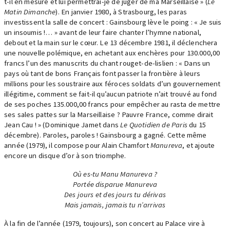
t-il en mesure et lui permettrai-je de juger de ma Marseillaise » (
Le
Matin Dimanche
). En janvier 1980, à Strasbourg, les paras
investissent la salle de concert : Gainsbourg lève le poing : « Je suis
un insoumis !… » avant de leur faire chanter l’hymne national,
debout et la main sur le cœur. Le 13 décembre 1981, il déclenchera
une nouvelle polémique, en achetant aux enchères pour 130.000,00
francs l’un des manuscrits du chant rouget-de-lislien : « Dans un
pays où tant de bons Français font passer la frontière à leurs
millions pour les soustraire aux féroces soldats d’un gouvernement
illégitime, comment se fait-il qu’aucun patriote n’ait trouvé au fond
de ses poches 135.000,00 francs pour empêcher au rasta de mettre
ses sales pattes sur la Marseillaise ? Pauvre France, comme dirait
Jean Cau ! » (Dominique Jamet dans
Le Quotidien de Paris
du 15
décembre). Paroles, paroles ! Gainsbourg a gagné. Cette même
année (1979), il compose pour Alain Chamfort
Manureva
, et ajoute
encore un disque d’or à son triomphe.
Où es-tu Manu Manureva ?
Portée disparue Manureva
Des jours et des jours tu dérivas
Mais jamais, jamais tu n’arrivas
À la fin de l’année (1979, toujours), son concert au Palace vire à