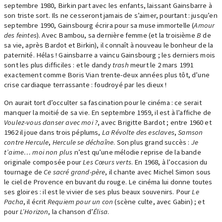
septembre 1980, Birkin part avec les enfants, laissant Gainsbarre à
son triste sort. Ils ne cesseront jamais de s’aimer, pourtant : jusqu’en
septembre 1990, Gainsbourg écrira pour sa muse immortelle (
Amour
des feintes
). Avec Bambou, sa dernière femme (et la troisième
B
de
sa vie, après Bardot et Birkin), il connaît à nouveau le bonheur de la
paternité. Hélas ! Gainsbarre a vaincu Gainsbourg ; les derniers mois
sont les plus difficiles : et le dandy
trash
meurt le 2 mars 1991
exactement comme Boris Vian trente-deux années plus tôt, d’une
crise cardiaque terrassante : foudroyé par les dieux !
On aurait tort d’occulter sa fascination pour le cinéma : ce serait
manquer la moitié de sa vie. En septembre 1959, il est à l’affiche de
Voulez-vous danser avec moi ?
, avec Brigitte Bardot ; entre 1960 et
1962 il joue dans trois péplums,
La Révolte des esclaves
,
Samson
contre Hercule
,
Hercule se déchaîne
. Son plus grand succès :
Je
t’aime… moi non plus
n’est qu’une mélodie reprise de la bande
originale composée pour
Les Cœurs verts
. En 1968, à l’occasion du
tournage de
Ce sacré grand-père
, il chante avec Michel Simon sous
le ciel de Provence en buvant du rouge. Le cinéma lui donne toutes
ses gloires : il est le vivier de ses plus beaux souvenirs. Pour
Le
Pacha
, il écrit
Requiem pour un con
(scène culte, avec Gabin) ; et
pour
L’Horizon
, la chanson d’
Élisa
.